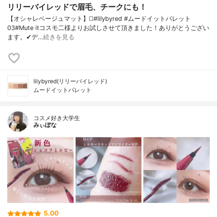
リリーバイレッドで眉毛、チークにも！
【オシャレベージュマット】◻️#lilybyred #ムードイットパレット
03#Mute itコスモ二様よりお試しさせて頂きました！ありがとうござい
ます。✔デ…
続きを見る
lilybyred(リリーバイレッド)
ムードイットパレット
コスメ好き大学生
みぃぽな
5.00