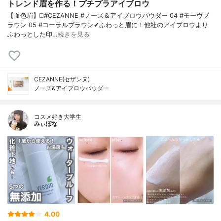
トレンド眉を作る！プチプラアイブロウ
【血色眉】◻️#CEZANNE #ノーズ＆アイブロウパウダー 04 #モーヴブ
ラウン 05 #コーラルブラウン✔ふわっと眉に！他社のアイブロウより
ふわっとした印…
続きを見る
CEZANNE(セザンヌ)
ノーズ&アイブロウパウダー
コスメ好き大学生
みぃぽな
4.00