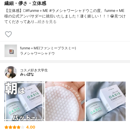
繊細・儚さ・立体感
【立体感】◻️#funme＋ME #ラメシャワーシャドウこの度、funme＋ME
様の公式アンバサダーに就任いたしました！凄く嬉しい！！！😭見つけ
てくださってあり…
続きを見る
funme＋ME(ファンミープラスミー)
ラメシャワーシャドウ
コスメ好き大学生
みぃぽな
4.00