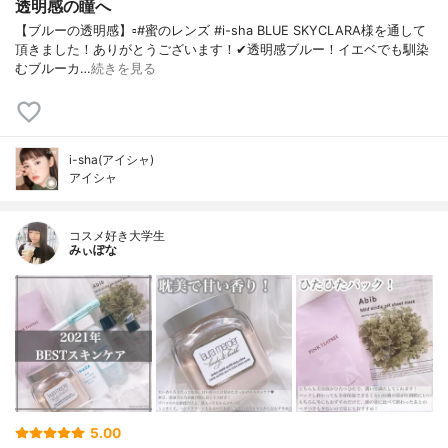
透明感の瞳へ
【ブルーの透明感】▫️#蜜のレンズ #i-sha BLUE SKYCLARA様を通して
頂きました！ありがとうございます！✔透明感ブルー！イエベでも馴染
むブルーカ…
続きを見る
i-sha(アイシャ)
アイシャ
コスメ好き大学生
みぃぽな
5.00