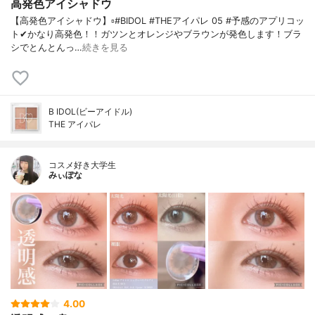
高発色アイシャドウ
【高発色アイシャドウ】▫️#BIDOL #THEアイパレ 05 #予感のアプリコッ
ト✔かなり高発色！！ガツンとオレンジやブラウンが発色します！ブラ
シでとんとんっ…
続きを見る
B IDOL(ビーアイドル)
THE アイパレ
コスメ好き大学生
みぃぽな
4.00