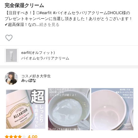
完全保湿クリーム
【注目すべき！】◻️#earfit #バイオムセラバリアクリームDHOLIC様の
プレゼントキャンペーンに当選し頂きました！ありがとうございます！
✔超高保湿！なの…
続きを見る
earfit(オルフィット)
バイオムセラバリアクリーム
コスメ好き大学生
みぃぽな
4.00