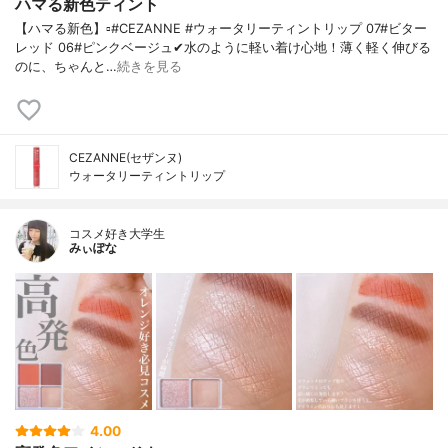
ハマる新色ティント
【ハマる新色】▫️#CEZANNE #ウォータリーティントリップ 07#ビター
レッド 06#ピンクベージュ✔水のように軽い着け心地！薄く軽く伸びる
のに、ちゃんと…
続きを見る
CEZANNE(セザンヌ)
ウォータリーティントリップ
コスメ好き大学生
みぃぽな
4.00