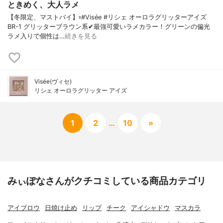
ときめく、大人ラメ
【冬限定、マストバイ】▫️#Visée #リシェ オーロラグリッターアイズ
BR-1 グリッターブラウン系✔最強可愛いラメカラー！グリーンの偏光
ラメ入りで個性は…
続きを見る
Visée(ヴィセ)
リシェ オーロラグリッター アイズ
1
2
…
10
»
みぃぽなさんがクチコミしている商品カテゴリ
アイブロウ
日焼け止め
リップ
チーク
アイシャドウ
マスカラ