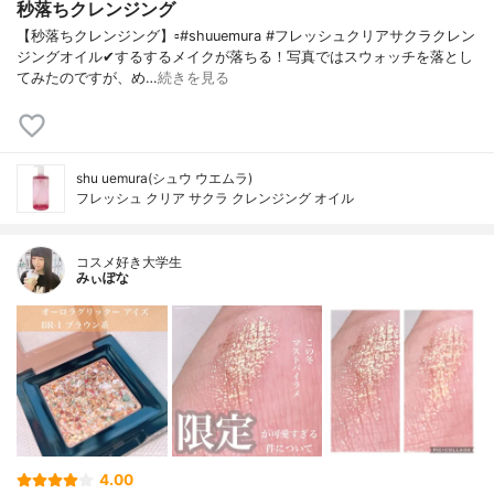
秒落ちクレンジング
【秒落ちクレンジング】▫️#shuuemura #フレッシュクリアサクラクレン
ジングオイル✔するするメイクが落ちる！写真ではスウォッチを落とし
てみたのですが、め…
続きを見る
shu uemura(シュウ ウエムラ)
フレッシュ クリア サクラ クレンジング オイル
コスメ好き大学生
みぃぽな
4.00