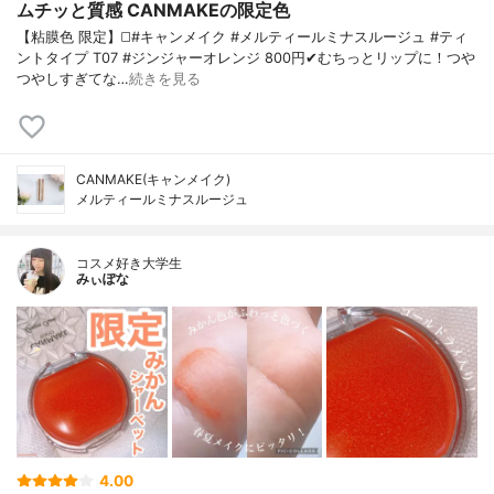
ムチッと質感 CANMAKEの限定色
【粘膜色 限定】◻️#キャンメイク #メルティールミナスルージュ #ティ
ントタイプ T07 #ジンジャーオレンジ 800円✔むちっとリップに！つや
つやしすぎてな…
続きを見る
CANMAKE(キャンメイク)
メルティールミナスルージュ
コスメ好き大学生
みぃぽな
4.00