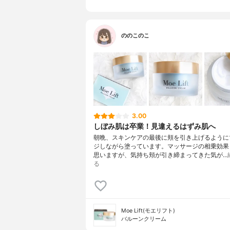
ド、水酸化
ーザ油、イ
油、グレー
パーフルオ
ののこのこ
3.00
しぼみ肌は卒業！見違えるはずみ肌へ
朝晩、スキンケアの最後に頬を引き上げるように
ジしながら塗っています。マッサージの相乗効
思いますが、気持ち頬が引き締まってきた気が…
る
Moe Lift(モエリフト)
バルーンクリーム