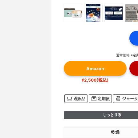
通常価格 ※定期
Amazon
¥2,500(税込)
通販品
定期便
ジャータ
しっとり系
乾燥