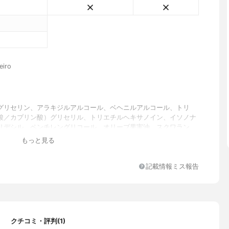
iro
グリセリン、アラキジルアルコール、ベヘニルアルコール、トリ
酸／カプリン酸）グリセリル、トリエチルヘキサノイン、イソノナ
リデシル、ペンチレングリコール、オリーブ果実油、スクワラン、
油アルコール、マカデミアナッツ脂肪酸フィトステリル、ホホバ種
もっと見る
ガニアスピノサ核油、オレンジ油、アロエベラ葉エキス、サッカリ
ルリスエキス、パーフルオロパーヒドロフェナントレン、パーフル
ン、シア脂、ヒアルロン酸Ｎａ、ラベンダー油、トコフェロール、
記載情報ミス報告
ラエキス、ローマカミツレ花エキス、トウキンセンカ花エキス、ヤ
花エキス、カミツレ花エキス、フユボダイジュ花エキス、セイヨウ
ウ花／葉／茎エキス、シクロペンタシロキサン、（アクリル酸ヒド
ル／アクリロイルジメチルタウリンＮａ）コポリマー、カルボマ
リレーツ／アクリル酸アルキル（Ｃ１０－３０））クロスポリマ
クチコミ・評判(1)
ルベート６０、イソステアリン酸ソルビタン、アラキルグルコシ