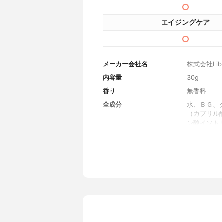
エイジングケア
メーカー会社名
株式会社Libe
内容量
30g
香り
無香料
全成分
水、ＢＧ、
（カプリル
ン酸イソト
水添ナタネ
子油、アル
ナロンギク
オロデカリ
イザヨイバ
グルマギク
オトギリソ
ロキシエチ
ー、（アク
ー、ポリソ