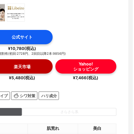
公式サイト
¥10,780(税込)
割有(初回:2728円、2回目以降2本:9856円)
Yahoo!
楽天市場
ショッピング
¥5,480(税込)
¥7,466(税込)
イプ
シワ対策
ハリ成分
さらさら系
肌荒れ
美白