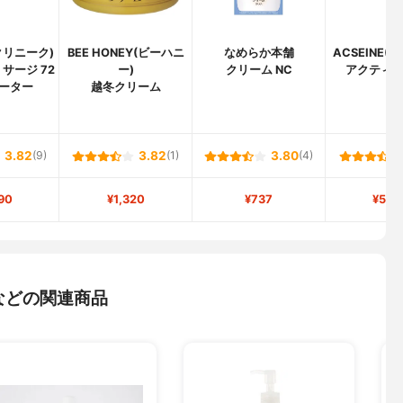
(クリニーク)
BEE HONEY(ビーハニ
なめらか本舗
ACSEINE(
サージ 72
ー)
クリーム NC
アクティ
ーター
越冬クリーム
3.82
(9)
3.82
(1)
3.80
(4)
90
¥1,320
¥737
¥5,8
などの関連商品