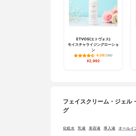
ETVOS(エトヴォス)
モイスチャライジングローショ
ン
4.08
(386)
¥2,992
フェイスクリーム・ジェル
グ
化粧水
乳液
美容液
導入液
オールイ