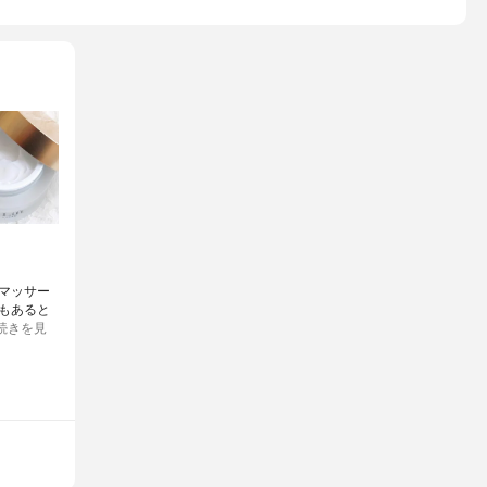
Ｋ、ペンテト酸５Ｎａ、タルク、フェノキシエタノール、パルマロ
タリアイトスギ葉／実／茎油、ニオイテンジクアオイ油、ハッカ葉
プフルーツ果皮油、テトラエチルヘキサン酸ペンタエリスリチル、
ロヘキサン、パーフルオロジメチルシクロヘキサン
マッサー
果もあると
続きを見