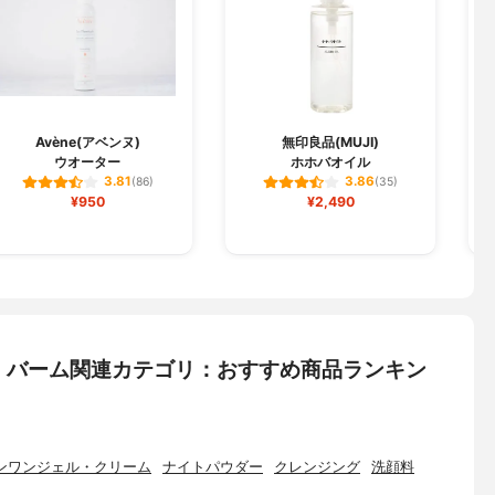
Avène(アベンヌ)
無印良品(MUJI)
ウオーター
ホホバオイル
デ
3.81
3.86
(86)
(35)
¥950
¥2,490
・バーム関連カテゴリ：おすすめ商品ランキン
ンワンジェル・クリーム
ナイトパウダー
クレンジング
洗顔料