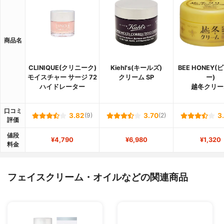
商品名
CLINIQUE(クリニーク)
Kiehl's(キールズ)
BEE HONEY
モイスチャー サージ 72
クリーム SP
ー)
ハイドレーター
越冬クリー
口コミ
3.82
(9)
3.70
(2)
3
評価
値段
¥4,790
¥6,980
¥1,320
料金
フェイスクリーム・オイルなどの関連商品