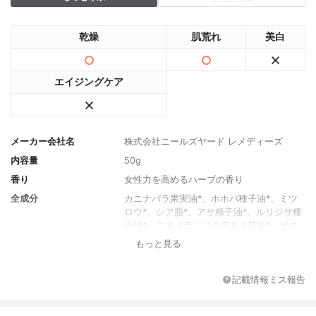
乾燥
肌荒れ
美白
エイジングケア
メーカー会社名
株式会社ニールズヤード レメディーズ
内容量
50g
香り
女性力を高めるハーブの香り
全成分
カニナバラ果実油*、ホホバ種子油*、ミツ
ロウ*、シア脂*、アサ種子油*、ルリジサ種
子油*、ニオイテンジクアオイ花油*、ボス
ウェリアサクラ樹脂油*、ローズマリー葉油
もっと見る
*、パルミチン酸アスコルビル、パルマロー
ザ油*、パチョリ葉油* （*オーガニック成
分）
記載情報ミス報告