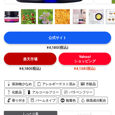
公式サイト
¥4,180(税込)
Yahoo!
楽天市場
ショッピング
¥4,180(税込)
¥4,138(税込)
添加物少なめ
アレルギーテスト済み
市販品
化粧品
アルコールフリー
パラベンフリー
香り付き
バームタイプ
無着色
保湿成分配合
しっとり系
さらさら系