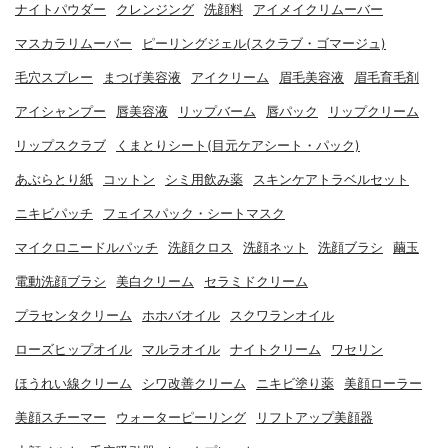
ナイトパウダー
クレンジング
洗顔料
アイメイクリムーバー
マスカラリムーバー
ピーリングジェル(スクラブ・ゴマージュ)
毛穴スプレー
まつげ美容液
アイクリーム
眉毛美容液
眉毛育毛剤
アイシャンプー
唇美容液
リップバーム
唇パック
リップクリーム
リップスクラブ
くまとりシート(目元ケアシート・パック)
あぶらとり紙
コットン
シミ用飲み薬
スキンケアトラベルセット
ニキビパッチ
フェイスパック・シートマスク
マイクロニードルパッチ
洗顔クロス
洗顔ネット
洗顔ブラシ
繭玉
電動洗顔ブラシ
美白クリーム
セラミドクリーム
プラセンタクリーム
ホホバオイル
スクワランオイル
ローズヒップオイル
マルラオイル
ナイトクリーム
ワセリン
ほうれい線クリーム
シワ改善クリーム
ニキビ塗り薬
美顔ローラー
美顔スチーマー
ウォーターピーリング
リフトアップ美顔器