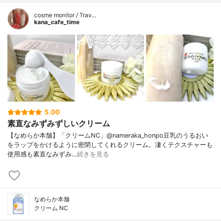
cosme monitor / Trav…
kana_cafe_time
5.00
素直なみずみずしいクリーム
【なめらか本舗】「クリームNC」@nameraka_honpo豆乳のうるおい
をラップをかけるように密閉してくれるクリーム。凄くテクスチャーも
使用感も素直なみずみ…
続きを見る
なめらか本舗
クリーム NC