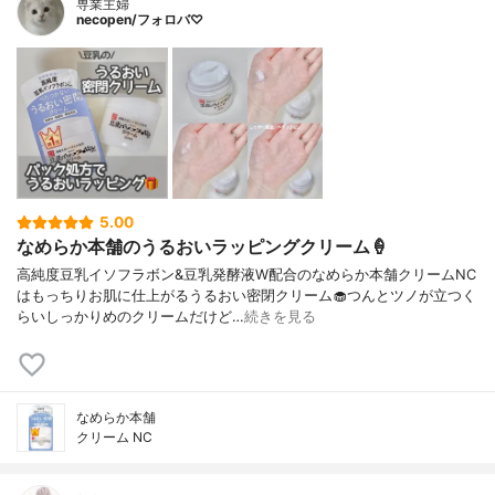
専業主婦
necopen/フォロバ♡
5.00
なめらか本舗のうるおいラッピングクリーム🍦
高純度豆乳イソフラボン&豆乳発酵液W配合のなめらか本舗クリームNC
はもっちりお肌に仕上がるうるおい密閉クリーム🧁つんとツノが立つく
らいしっかりめのクリームだけど…
続きを見る
なめらか本舗
クリーム NC