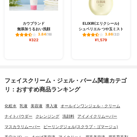
カウブランド
ELIXIR(エリクシール)
無添加うるおい洗顔
シュペリエル つや玉ミスト
3.84
3.86
(18)
(32)
¥322
¥1,579
フェイスクリーム・ジェル・バーム関連カテゴ
リ：おすすめ商品ランキング
化粧水
乳液
美容液
導入液
オールインワンジェル・クリーム
ナイトパウダー
クレンジング
洗顔料
アイメイクリムーバー
マスカラリムーバー
ピーリングジェル(スクラブ・ゴマージュ)