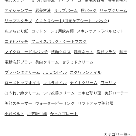
毛穴スプレー
まつげ美容液
アイクリーム
眉毛美容液
眉毛育毛剤
アイシャンプー
唇美容液
リップバーム
唇パック
リップクリーム
リップスクラブ
くまとりシート(目元ケアシート・パック)
あぶらとり紙
コットン
シミ用飲み薬
スキンケアトラベルセット
ニキビパッチ
フェイスパック・シートマスク
マイクロニードルパッチ
洗顔クロス
洗顔ネット
洗顔ブラシ
繭玉
電動洗顔ブラシ
美白クリーム
セラミドクリーム
プラセンタクリーム
ホホバオイル
スクワランオイル
ローズヒップオイル
マルラオイル
ナイトクリーム
ワセリン
ほうれい線クリーム
シワ改善クリーム
ニキビ塗り薬
美顔ローラー
美顔スチーマー
ウォーターピーリング
リフトアップ美顔器
小顔ベルト
毛穴吸引器
かっさプレート
カテゴリ一覧へ