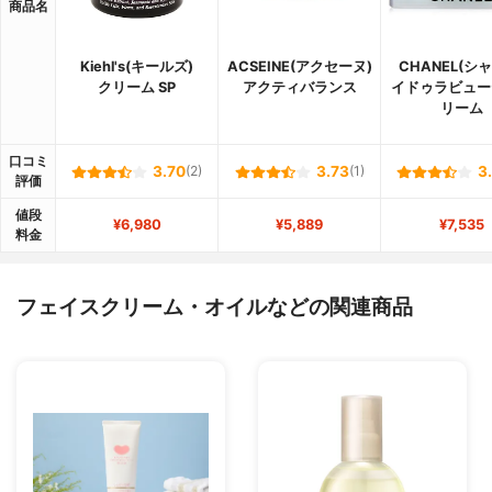
商品名
Kiehl's(キールズ)
ACSEINE(アクセーヌ)
CHANEL(シ
クリーム SP
アクティバランス
イドゥラビュー
リーム
口コミ
3.70
(2)
3.73
(1)
3
評価
値段
¥6,980
¥5,889
¥7,535
料金
フェイスクリーム・オイルなどの関連商品