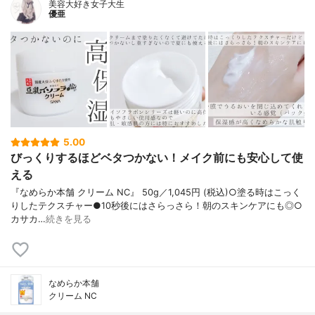
美容大好き女子大生
優亜
5.00
びっくりするほどベタつかない！メイク前にも安心して使
える
『なめらか本舗 クリーム NC』 50g／1,045円 (税込)○塗る時はこっく
りしたテクスチャー●10秒後にはさらっさら！朝のスキンケアにも◎○
カサカ…
続きを見る
なめらか本舗
クリーム NC