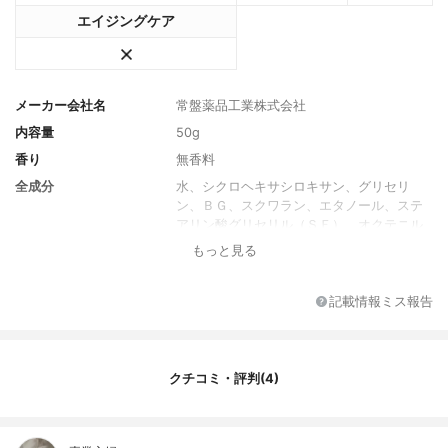
エイジングケア
メーカー会社名
常盤薬品工業株式会社
内容量
50g
香り
無香料
全成分
水、シクロヘキサシロキサン、グリセリ
ン、ＢＧ、スクワラン、エタノール、ステ
アリン酸グリセリル（ＳＥ）、オクテニル
コハク酸デンプンＡｌ、パルミチン酸、ス
もっと見る
テアリン酸、ステアリルアルコール、セタ
ノール、豆乳イソフラボン、豆乳発酵液、
カルボマー、キサンタンガム、クエン酸、
記載情報ミス報告
シクロデキストリン、シクロペンタシロキ
サン、ステアリン酸ＰＥＧ－２５、ダイズ
タンパク、ダイズ種子エキス、ミツロウ、
酢酸トコフェロール、水酸化Ｎａ、メチル
クチコミ・評判(4)
パラベン