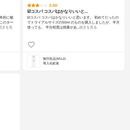
3.00
☑️コスパ コスパはかなりいいと...
基本的に敏
☑️コスパ コスパはかなりいいと思います。 初めてだったの
このター
でトライアルサイズの50ml のものを購入しましたが、半月
続きを見
使っても、 半分程度は残量があ…
続きを見る
無印良品(MUJI)
導入化粧液