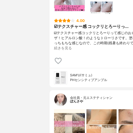
4.00
☑️テクスチャー感 コックリとろーりっ...
☑️テクスチャー感コックリとろーりって感じのお
ザ！ヒアルロン酸！のようなトローリさです。塗
っちもちな感じなので、この時期(残暑も終わりで
続きを見る
SAM'U(サミュ)
PHセンシティブアンプル
会社員・元エステティシャン
ぽんさや