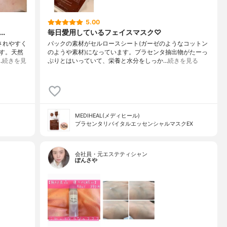
5.00
.
毎日愛用しているフェイスマスク♡
されやすく
パックの素材がセルロースシート(ガーゼのようなコットン
゙す。天然
のようや素材)になっています。プラセンタ抽出物がたーっ
…
続きを見
ぷりとはいっていて、栄養と水分をしっか…
続きを見る
MEDIHEAL(メディヒール)
プラセンタリバイタルエッセンシャルマスクEX
会社員・元エステティシャン
ぽんさや