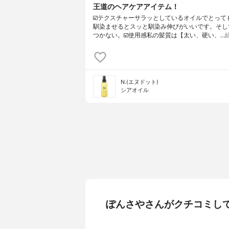
王道のヘアケアアイテム！
☑️テクスチャーサラッとしているオイルでとって
馴染ませるとスッと馴染み伸びがいいです。そし
つかない。☑️使用感私の髪質は【太い、硬い、…
N.(エヌドット)
シアオイル
ぽんさやさんがクチコミし