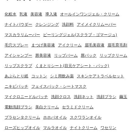
化粧水
乳液
美容液
導入液
オールインワンジェル・クリーム
ナイトパウダー
クレンジング
洗顔料
アイメイクリムーバー
マスカラリムーバー
ピーリングジェル(スクラブ・ゴマージュ)
毛穴スプレー
まつげ美容液
アイクリーム
眉毛美容液
眉毛育毛剤
アイシャンプー
唇美容液
リップバーム
唇パック
リップクリーム
リップスクラブ
くまとりシート(目元ケアシート・パック)
あぶらとり紙
コットン
シミ用飲み薬
スキンケアトラベルセット
ニキビパッチ
フェイスパック・シートマスク
マイクロニードルパッチ
洗顔クロス
洗顔ネット
洗顔ブラシ
繭玉
電動洗顔ブラシ
美白クリーム
セラミドクリーム
プラセンタクリーム
ホホバオイル
スクワランオイル
ローズヒップオイル
マルラオイル
ナイトクリーム
ワセリン