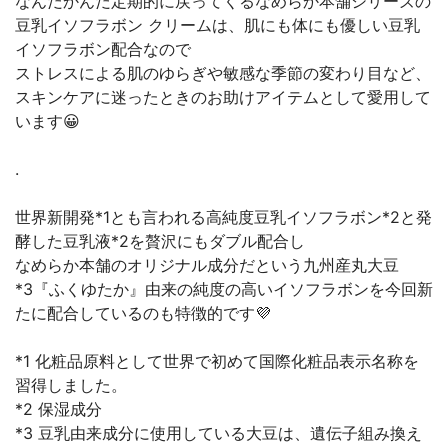
なんだかんだ定期的に戻ってくるなめらか本舗シリーズの
豆乳イソフラボン クリームは、肌にも体にも優しい豆乳
イソフラボン配合なので
ストレスによる肌のゆらぎや敏感な季節の変わり目など、
スキンケアに迷ったときのお助けアイテムとして愛用して
います😀
.
世界新開発*1とも言われる高純度豆乳イソフラボン*2と発
酵した豆乳液*2を贅沢にもダブル配合し
なめらか本舗のオリジナル成分だという九州産丸大豆
*3『ふくゆたか』由来の純度の高いイソフラボンを今回新
たに配合しているのも特徴的です💜
*1 化粧品原料として世界で初めて国際化粧品表示名称を
習得しました。
*2 保湿成分
*3 豆乳由来成分に使用している大豆は、遺伝子組み換え