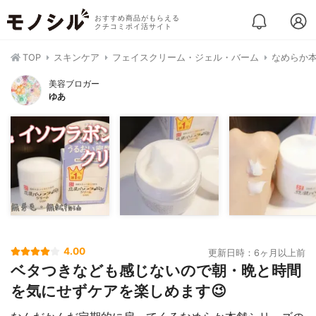
おすすめ商品がもらえる
クチコミポイ活サイト
TOP
スキンケア
フェイスクリーム・ジェル・バーム
なめらか本
美容ブロガー
ゆあ
4.00
更新日時：6ヶ月以上前
ベタつきなども感じないので朝・晩と時間
を気にせずケアを楽しめます😉