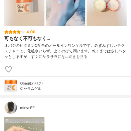
4.00
可もなく不可もなく…
オバジのビタミンC配合のオールインワンゲルです。みずみずしいテク
スチャーで、化粧水いらず。よくのびて潤います。乾くまでは少しペタ
ッとしますが、すぐにサラサラにな…
続きを見る
Obagi(オバジ)
C セラムゲル
minori**