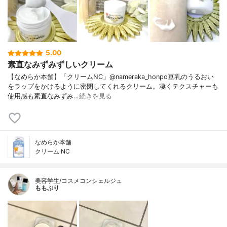
5.00
素直なみずみずしいクリーム
【なめらか本舗】「クリームNC」@nameraka_honpo豆乳のうるおい
をラップをかけるように密閉してくれるクリーム。凄くテクスチャーも
使用感も素直なみずみ…
続きを見る
なめらか本舗
クリーム NC
美容学生/コスメコンシェルジュ
ももぷり