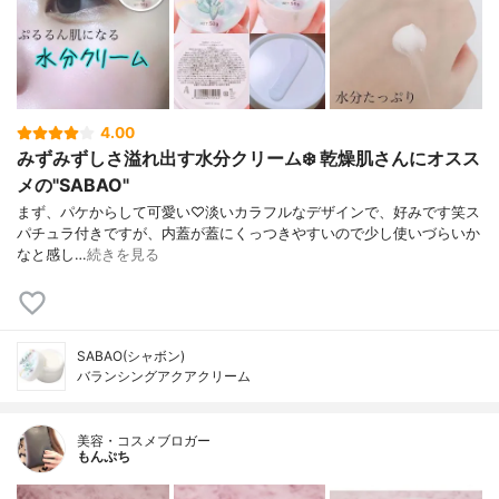
4.00
みずみずしさ溢れ出す水分クリーム❄️ 乾燥肌さんにオスス
メの"SABAO"
まず、パケからして可愛い♡淡いカラフルなデザインで、好みです笑ス
パチュラ付きですが、内蓋が蓋にくっつきやすいので少し使いづらいか
なと感し…
続きを見る
SABAO(シャボン)
バランシングアクアクリーム
美容・コスメブロガー
もんぷち