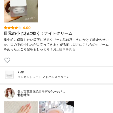
4.00
目元の小じわに効く！ナイトクリーム
集中的に保湿したい箇所に塗るクリーム私は秋～冬にかけて乾燥のせい
か、目の下の小じわが目立ってきます寝る前に目元にこちらのクリーム
をぬったところ翌朝もしっとり！お…
続きを見る
RMK
コンセントレート アドバンスクリーム
美人百花専属読者モデルflowes / …
北村晴加