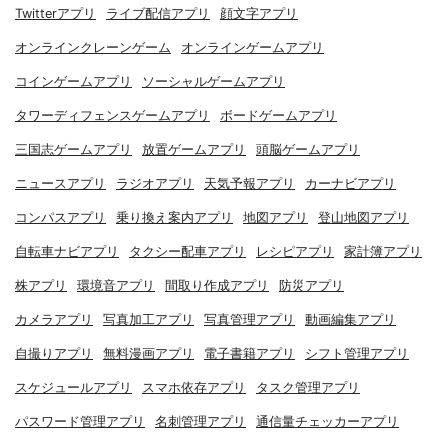
Twitterアプリ
ライブ配信アプリ
顔文字アプリ
オンラインクレーンゲーム
オンラインゲームアプリ
コインゲームアプリ
ソーシャルゲームアプリ
タワーディフェンスゲームアプリ
ボードゲームアプリ
三国志ゲームアプリ
放置ゲームアプリ
頭脳ゲームアプリ
ニュースアプリ
ラジオアプリ
天気予報アプリ
カーナビアプリ
コンパスアプリ
乗り換え案内アプリ
地図アプリ
登山地図アプリ
自転車ナビアプリ
タクシー配車アプリ
レシピアプリ
家計簿アプリ
株アプリ
環境音アプリ
間取り作成アプリ
防災アプリ
カメラアプリ
写真加工アプリ
写真管理アプリ
動画編集アプリ
自撮りアプリ
無料漫画アプリ
電子書籍アプリ
シフト管理アプリ
スケジュールアプリ
スマホ依存アプリ
タスク管理アプリ
パスワード管理アプリ
名刺管理アプリ
通信量チェッカーアプリ