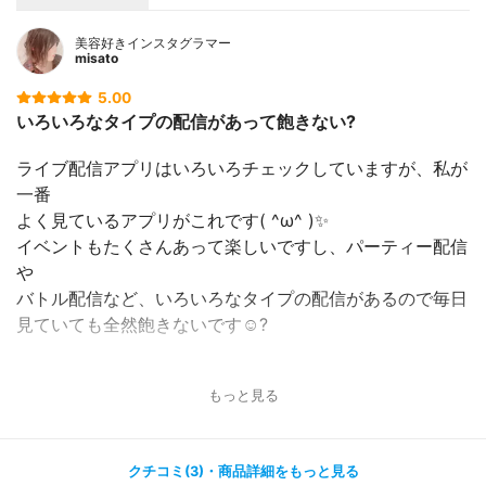
美容好きインスタグラマー
misato
5.00
いろいろなタイプの配信があって飽きない?
ライブ配信アプリはいろいろチェックしていますが、私が
一番
よく見ているアプリがこれです( ^ω^ )✨
イベントもたくさんあって楽しいですし、パーティー配信
や
バトル配信など、いろいろなタイプの配信があるので毎日
見ていても全然飽きないです☺️?
有名なモデルの方などの配信もあって、美容系の配信に興
もっと見る
味がある
のでよく見ていますし、最近は大食い動画にハマっていま
す?！
クチコミ(3)・商品詳細をもっと見る
知名度が高いアイドルなど芸能人の方の配信も多いので誰