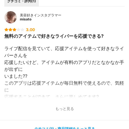
クチコミ・評判(1)
美容好きインスタグラマー
misato
3.00
無料のアイテムで好きなライバーを応援できる?
ライブ配信を見ていて、応援アイテムを使って好きなライ
バーさんを
応援したいけど、アイテムが有料のアプリだとなかなか手
が出ずに
いました??
このアプリは応援アイテムが毎日無料で使えるので、気軽
に
応援することができて、さらに楽しめてます?
もっと見る
何人かお気に入りのライバーさんをフォローしています
が、フォローしている
ライバーさんの配信スケジュールがわかるようになってい
クチコミ(1)・商品詳細をもっと見る