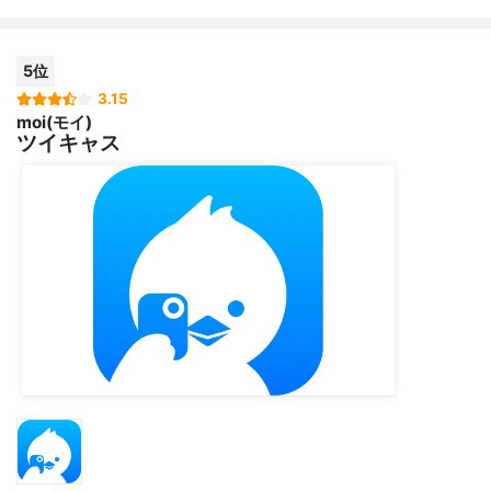
でも
楽しめると思います！
5位
外国人のユーザーも多く、外国の方の配信も見れるので、
3.15
moi(モイ)
語学勉強などの
ツイキャス
目的で見るのもいいと思いました！