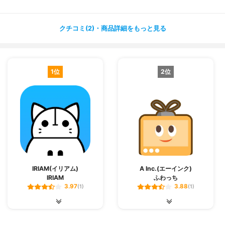
思った以上にたくさんの芸能人がしていて驚きました?✨
クチコミ(2)・商品詳細をもっと見る
慣れてくると一般人の人なども含めていろんな動画を見る
ように
なりましたが、ライブ配信だと応援したくなってしまいま
すが、
1位
2位
無料でも応援できるのはありがたかったです?
ライブ配信アプリ初めての人は芸能人の動画などを見たい
場合が
多いと思うのでツイキャスおすすめです?
IRIAM(イリアム)
A Inc.(エーインク)
IRIAM
ふわっち
3.97
3.88
(1)
(1)