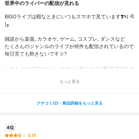
世界中のライバーの配信が見れる
BIGOライブは暇なときにいつもスマホで見ています❣️٩( ᐛ
)و
雑談から楽器, カラオケ, ゲーム, コスプレ, ダンスなど
たくさんのジャンルのライブが何件も配信されているので
毎日見ても飽きないです☺️?
しかもこのアプリはシンガポール発のライブ配信アプリで
世界１５０カ国で対応しているので日本人だけじゃなくっ
もっと見る
て
世界中の人たちとも繋がれるし、世界の人のライブも観れ
ます( ・∇・)?
クチコミ(2)・商品詳細をもっと見る
最近の私のお気に入りは韓国人のイケメンダンスライバー
さんです?
4位
基本は無料で観れるけど、応援してるライバーがいれば
投げ銭を送って応援アピールもできるので楽しいです?♬
3.15