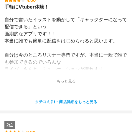
4.00
手軽にVtuber体験！
自分で書いたイラストを動かして「キャラクターになって
配信できる」という
画期的なアプリです！！
本当に誰でも簡単に配信をはじめられると思います。
自分は今のところリスナー専門ですが、本当に一般で誰で
も参加できるのでいろんな
ライバーさんとコミュニケーションが取れます。
全然飽きないので、あっという間に時間がたっていること
もっと見る
もしばしば・・・。
配信速度もさくさくだし、リスナーとして観る分にはなん
クチコミ(1)・商品詳細をもっと見る
の文句もないです！
配信をしてみたことはないのですが、これはどのアプリも
2位
一緒だけど