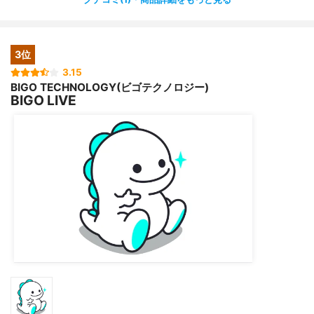
るので、
毎日それをチェックして見るようにしています✨
見逃すこともないのでいい機能だと思いました?
3位
ただ、あまりよくないコメントなどをする人もいて、見て
3.15
BIGO TECHNOLOGY(ビゴテクノロジー)
いて少し
BIGO LIVE
不快な気持ちになることもあります?
コメントの規制などを少しして欲しいなと思います?