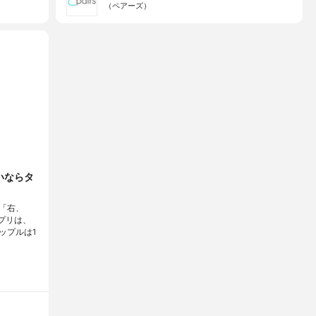
（ペアーズ）
いならタ
「右、
プリは、
ップルは1