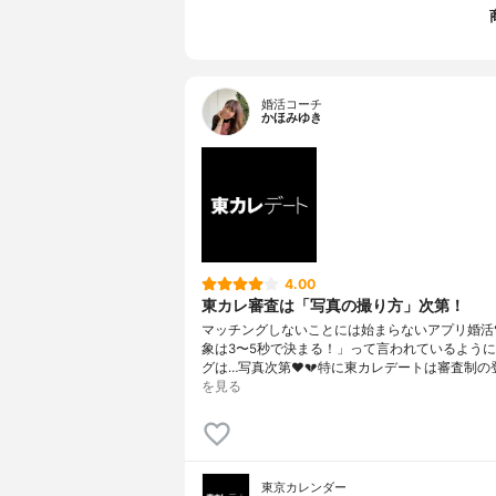
婚活コーチ
かほみゆき
4.00
東カレ審査は「写真の撮り方」次第！
マッチングしないことには始まらないアプリ婚活❣
象は3〜5秒で決まる！」って言われているよう
グは…写真次第❤️💔特に東カレデートは審査制の
を見る
東京カレンダー