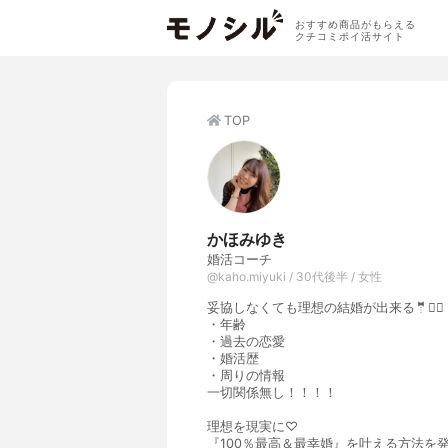
おすすめ商品がもらえる
クチコミポイ活サイト
TOP
かほみゆき
婚活コーチ
@kaho.miyuki / 30代後半 / 女性
妥協しなくても理想の結婚が出来る🤵👰‍♀️
・年齢
・過去の恋愛
・婚活歴
・周りの情報
一切関係無し！！！！
理想を現実に♡
『100％最高＆最幸婚』を叶える方法を