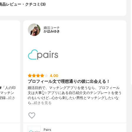
商品レビュー・クチコミ(3)
婚活コーチ
かほみゆき
4.00
プロフィール文で理想通りの彼に出会える！
️「人の印
婚活目的で、マッチングアプリを使うなら、プロフィール
にマッチン
文は大事👆✨アプリにある自己紹介文のテンプレートを使う
登録…
続き
のもいいけど…心から刺したい男性とマッチングしたいな
ら…
続きを見る
Pairs