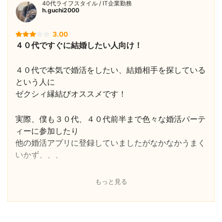
利用者のメイン年代
30代、40代
40代ライフスタイル / IT企業勤務
h.guchi2000
ユーザーの主な目的
婚活、恋活
結婚に関する考え方項目
あり「結婚時期について」「趣味の共有に
3.00
ついて」「休日の過ごし方」「パートナー
４０代ですぐに結婚したい人向け！
選びでまず重視する項目は？」
離婚歴・子持ちに関する
あり「婚姻歴」「子供の有無」
４０代で本気で婚活をしたい、結婚相手を探している
プロフィール項目
という人に
検索タイプ
検索型
ゼクシィ縁結びオススメです！
おすすめ機能
あり
相性診断機能
あり「価値観診断」
実際、僕も３０代、４０代前半まで色々な婚活パーテ
コミュニティ機能
なし
ィーに参加したり
フリーワード検索
あり
他の婚活アプリに登録していましたがなかなかうまく
コンシェルジュ機能
あり(お見合いコンシェルジュ／デート日
いかず、、、
程・場所の調整代行)
でも４０代半ばに差し掛かって、このアプリを通じて
通報システム
あり(相手のプロフィールより通報)
今の妻と知り合い
もっと見る
24時間パトロール
あり(有人監視、プロフィール・写真の確認
結婚することができました。
等)
上場企業が運営
〇
このアプリは他の婚活アプリと違ってユーザーの年齢
プライバシーマーク
あり IPDEC