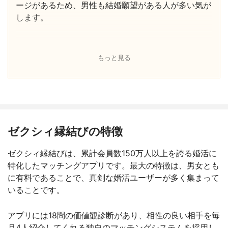
ージがあるため、男性も結婚願望がある人が多い気が
します。
ただ、圧倒的に登録者数が少ないです。
都市部は多いのかもしれませんが、地方だとお金払っ
もっと見る
てこれだけ？となります。
遊び人をスクリーニングしてくれていると思えば安い
のかもしれません。
マッチングアプリなんてタイミングだと思うので、人
ゼクシィ縁結びの特徴
数ではないと思いますが、それでもこのアプリだけで
婚活するのはおすすめできません。
ゼクシィ縁結びは、累計会員数150万人以上を誇る婚活に
女性は無料登録できるアプリが多いため、そちらと併
特化したマッチングアプリです。最大の特徴は、男女とも
せて使うことをおすすめします。
に有料であることで、真剣な婚活ユーザーが多く集まって
いることです。
アプリには18問の価値観診断があり、相性の良い相手を毎
月4人紹介してくれる独自のマッチングシステムを採用し