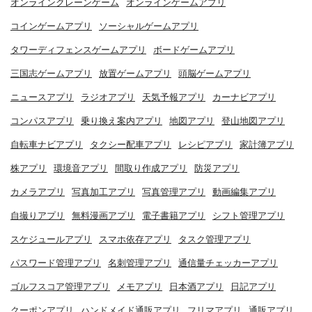
オンラインクレーンゲーム
オンラインゲームアプリ
コインゲームアプリ
ソーシャルゲームアプリ
タワーディフェンスゲームアプリ
ボードゲームアプリ
三国志ゲームアプリ
放置ゲームアプリ
頭脳ゲームアプリ
ニュースアプリ
ラジオアプリ
天気予報アプリ
カーナビアプリ
コンパスアプリ
乗り換え案内アプリ
地図アプリ
登山地図アプリ
自転車ナビアプリ
タクシー配車アプリ
レシピアプリ
家計簿アプリ
株アプリ
環境音アプリ
間取り作成アプリ
防災アプリ
カメラアプリ
写真加工アプリ
写真管理アプリ
動画編集アプリ
自撮りアプリ
無料漫画アプリ
電子書籍アプリ
シフト管理アプリ
スケジュールアプリ
スマホ依存アプリ
タスク管理アプリ
パスワード管理アプリ
名刺管理アプリ
通信量チェッカーアプリ
ゴルフスコア管理アプリ
メモアプリ
日本酒アプリ
日記アプリ
クーポンアプリ
ハンドメイド通販アプリ
フリマアプリ
通販アプリ