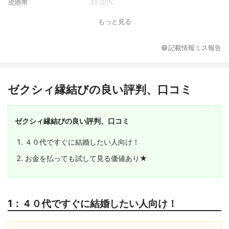
成婚率
42.00%
パック料金
3か月プラン：3,960円/月（一括11,880
もっと見る
円）, 6か月プラン：3,630円/月（一括21,7
80円）, 12か月プラン：2,640円/月（一括3
1,680円）
記載情報ミス報告
お得情報
Web登録の場合：4,378円/月、アプリ登録
の場合：4,900円/月（iphone）、4,990円/
月（Android)
ゼクシィ縁結びの良い評判、口コミ
提出書類
身分証明書、収入証明、学歴証明
本人確認の方法
身分証の画像提出
ゼクシィ縁結びの良い評判、口コミ
対応OS
iOS、Android
男女比
5:5
４０代ですぐに結婚したい人向け！
ユーザーの多い地域
北海道、青森県、山形県、福島県、茨城
県、栃木県、群馬県、埼玉県、千葉県、東
お金を払っても試して見る価値あり★
京都、神奈川県、新潟県、石川県、山梨
県、長野県、岐阜県、静岡県、愛知県、三
重県、京都府、大阪府、兵庫県、奈良県、
和歌山県、島根県、岡山県、山口県、香川
1：４０代ですぐに結婚したい人向け！
県、愛媛県、福岡県、長崎県、熊本県、大
分県、鹿児島県、沖縄県