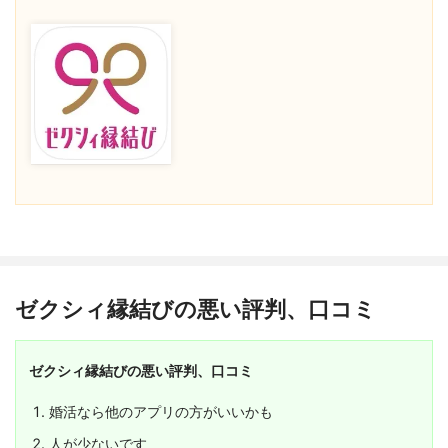
１ヶ月コースは半額に！
検討されてる方は、調べてみてくださいね。
あとは、会う前にテレビ電話でも数回話していたので
写真詐欺と心配する必要もなかったですし(･･;)
使いやすさ・・・★★★
ラインのメッセージするよりもっと色々なことをフラ
ンクに話せて
婚活目的の方におすすめです。
すごくよかったと思います。
会員数は、ペアーズやWITHに比べると少ない気がし
ます。
妻とは、４回目のデートで告白し、付き合って
1年記念日に入籍をしました。
どんな人が多いか？
このアプリで妻と出会えたことを本当に嬉しく思いま
す。
サラリーマン
ゼクシィ縁結びの悪い評判、口コミ
ゼクシィ縁結びの悪い評判、口コミ
婚活なら他のアプリの方がいいかも
人が少ないです