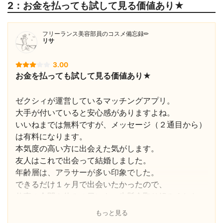
2：お金を払っても試して見る価値あり★
層が３０、４０代と高めで
インターネット異性紹介
届出済み(受理番号： 30210027000)
ほとんどの人が真剣に結婚相手を探している感じでし
事業届出
た。
フリーランス美容部員のコスメ備忘録✏︎
オプション
クレジットカード：4,378円(税込)/月、App
リサ
le ID：4,900円(税込)/月、Google Play：4,
妻は、プロフィール写真が石田ゆり子さん似の
990円(税込)/月
3.00
おっとり美人で僕の一目惚れで、僕からいいね！を送
初回お試し割引
キャンペーンコード入力で割引
お金を払っても試して見る価値あり★
りました。
シンママ・シンパパ優遇
なし
群を抜いて美人だったのできっと人気者で自分なんか
カスタマーサポート
メール
ゼクシィが運営しているマッチングアプリ。
にいいねは返ってこないよなあと
18歳未満の利用
不可能
大手が付いていると安心感がありますよね。
自信がなかったのですが、向こうも僕の経歴や趣味に
サービス提供地域制限
なし
いいねまでは無料ですが、メッセージ（２通目から）
興味を持ってくれたようで
は有料になります。
いいね！返しがきて、奇跡的にメッセージできるよう
本気度の高い方に出会えた気がします。
になりました(･･;)
友人はこれで出会って結婚しました。
年齢層は、アラサーが多い印象でした。
あまりに綺麗だったのでサクラか？とも疑いましたが
できるだけ１ヶ月で出会いたかったので、
話していくうちに相手も真剣に結婚相手を探している
仕事の合間や休みの日にも一生懸命取り組みました。
ということがわかり、
ちなみに、WEB課金で有料会員登録すると、キャン
会う前にもそういった将来像を話し合えたのもよかっ
もっと見る
ペーンコードをもらえました。
たです。