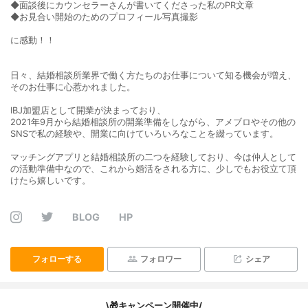
◆面談後にカウンセラーさんが書いてくださった私のPR文章
◆お見合い開始のためのプロフィール写真撮影
に感動！！
日々、結婚相談所業界で働く方たちのお仕事について知る機会が増え、
そのお仕事に心惹かれました。
IBJ加盟店として開業が決まっており、
2021年9月から結婚相談所の開業準備をしながら、アメブロやその他の
SNSで私の経験や、開業に向けていろいろなことを綴っています。
マッチングアプリと結婚相談所の二つを経験しており、今は仲人として
の活動準備中なので、これから婚活をされる方に、少しでもお役立て頂
けたら嬉しいです。
BLOG
HP
フォローする
フォロワー
シェア
\🎁キャンペーン開催中/