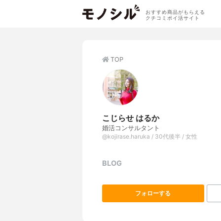
おすすめ商品がもらえる
クチコミポイ活サイト
TOP
こじらせ はるか
婚活コンサルタント
@kojirase.haruka / 30代後半 / 女性
BLOG
フォローする