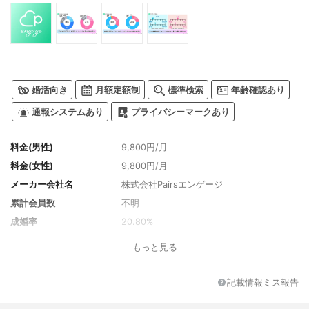
婚活向き
月額定額制
標準検索
年齢確認あり
通報システムあり
プライバシーマークあり
料金(男性)
9,800円/月
料金(女性)
9,800円/月
メーカー会社名
株式会社Pairsエンゲージ
累計会員数
不明
成婚率
20.80%
パック料金
3か月（90日）プラン：9,400円/月（一括2
もっと見る
8,200円、会費9,800円）, 6か月（180日）
プラン：8,300円/月（一括49,800円、入会
費0円）
記載情報ミス報告
お得情報
なし