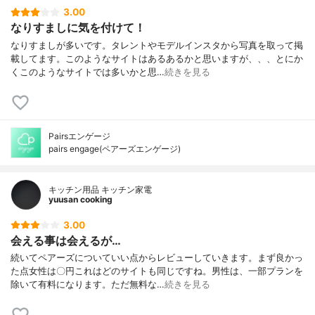
3.00
コミュニティ機能
なし
なりすましに気を付けて！
フリーワード検索
なし
なりすましが多いです。タレントやモデルインスタから写真を取って掲
コンシェルジュ機能
あり(24時間365日、チャットで相談可能)
載してます。このようなサイトはあるあるかと思いますが、、、とにか
通報システム
あり(コンシェルジュに通報)
くこのようなサイトでは多いかと思…
続きを見る
24時間パトロール
あり(投稿内容の監視など)
上場企業が運営
✕
プライバシーマーク
あり TRUSTe、JIPDEC、
Pairsエンゲージ
インターネット異性紹介
届出済み(登録番号: 三田21-033455)
pairs engage(ペアーズエンゲージ)
事業届出
オプション
なし
キッチン用品 キッチン家電
初回お試し割引
期間限定で入会費無料+3~6ヶ月プラン初回
yuusan cooking
20%OFF
3.00
シンママ・シンパパ優遇
なし
会える事は会えるが…
カスタマーサポート
メール
続いてペアーズについていい点からレビューしていきます。まず良かっ
18歳未満の利用
不可能
た点女性は〇円これはどのサイトも同じですね。男性は、一部プランを
除いて有料になります。ただ無料な…
続きを見る
サービス提供地域制限
なし