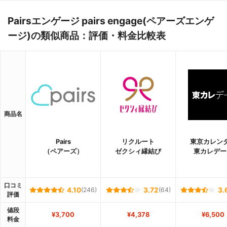
Pairsエンゲージ pairs engage(ペアーズエンゲ
ージ)の類似商品：評価・料金比較表
商品名
Pairs
リクルート
東京カレン
（ペアーズ）
ゼクシィ縁結び
東カレデー
口コミ
4.10
(246)
3.72
(64)
3.
評価
値段
¥3,700
¥4,378
¥6,500
料金