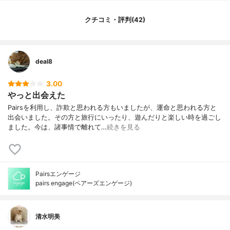
提出書類
身分証明書、独身証明
クチコミ・評判(42)
本人確認の方法
身分証の画像提出
対応OS
iOS、Android
男女比
4:6
deal8
ユーザーの多い地域
青森県、岩手県、宮城県、山形県、茨城
県、栃木県、埼玉県、新潟県、長野県、岐
阜県、静岡県、愛知県、三重県、兵庫県、
3.00
奈良県、和歌山県、広島県、山口県、徳島
やっと出会えた
県、香川県、愛媛県、福岡県、大分県、宮
Pairsを利用し、詐欺と思われる方もいましたが、運命と思われる方と
崎県、鹿児島県、沖縄県
出会いました。その方と旅行にいったり、遊んだりと楽しい時を過ごし
利用者のメイン年代
20代、30代
ました。今は、諸事情で離れて…
続きを見る
ユーザーの主な目的
婚活、恋活
結婚に関する考え方項目
あり「子どもが欲しいか」など
離婚歴・子持ちに関する
あり「結婚歴」「子どもの有無」
Pairsエンゲージ
プロフィール項目
pairs engage(ペアーズエンゲージ)
検索タイプ
検索型（毎日1人コンシェルジュが相手を紹
介）
おすすめ機能
なし
清水明美
相性診断機能
なし