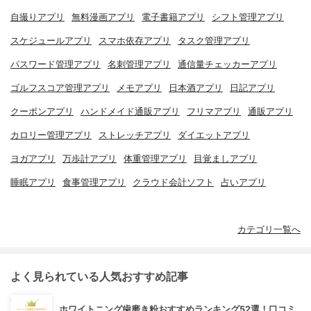
自撮りアプリ
無料漫画アプリ
電子書籍アプリ
シフト管理アプリ
スケジュールアプリ
スマホ依存アプリ
タスク管理アプリ
パスワード管理アプリ
名刺管理アプリ
通信量チェッカーアプリ
ゴルフスコア管理アプリ
メモアプリ
日本酒アプリ
日記アプリ
クーポンアプリ
ハンドメイド通販アプリ
フリマアプリ
通販アプリ
カロリー管理アプリ
ストレッチアプリ
ダイエットアプリ
ヨガアプリ
万歩計アプリ
体重管理アプリ
目覚ましアプリ
睡眠アプリ
食事管理アプリ
クラウド会計ソフト
占いアプリ
カテゴリ一覧へ
よく見られている人気おすすめ記事
ホワイトニング歯磨き粉おすすめランキング52選！口コミ