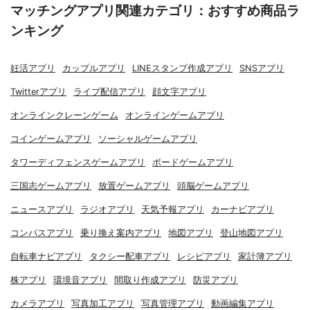
マッチングアプリ関連カテゴリ：おすすめ商品ラ
ンキング
妊活アプリ
カップルアプリ
LINEスタンプ作成アプリ
SNSアプリ
Twitterアプリ
ライブ配信アプリ
顔文字アプリ
オンラインクレーンゲーム
オンラインゲームアプリ
コインゲームアプリ
ソーシャルゲームアプリ
タワーディフェンスゲームアプリ
ボードゲームアプリ
三国志ゲームアプリ
放置ゲームアプリ
頭脳ゲームアプリ
ニュースアプリ
ラジオアプリ
天気予報アプリ
カーナビアプリ
コンパスアプリ
乗り換え案内アプリ
地図アプリ
登山地図アプリ
自転車ナビアプリ
タクシー配車アプリ
レシピアプリ
家計簿アプリ
株アプリ
環境音アプリ
間取り作成アプリ
防災アプリ
カメラアプリ
写真加工アプリ
写真管理アプリ
動画編集アプリ