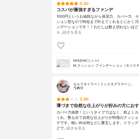
5.00
コスパが最強すぎるファンデ
1000円というお値段ながら保湿力、カバー力、
ション型なので時短まで叶えてくれるとにかく万
ンデーションです！！わたしは数え切れないほど
ト…
続きを見る
MISSHA(ミシャ)
M クッション ファンデーション（モイス
セルフネイラー / インスタグラマー /…
うめり
3.00
薄づきで自然な仕上がりが好みの方におす
カバー力抜群！というタイプではなく、程よくカ
くれ、艶も出て自然な仕上がりが特徴のクッショ
デです。軽い外出時などに重宝します。ドラッグ
どで…
続きを見る