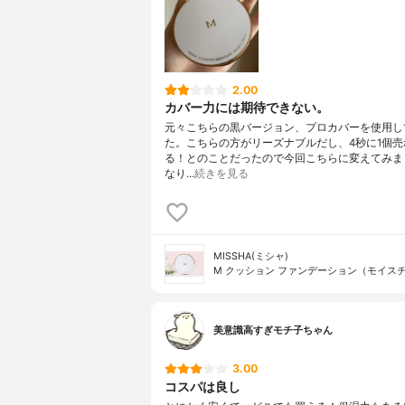
2.00
カバー力には期待できない。
元々こちらの黒バージョン、プロカバーを使用し
た。こちらの方がリーズナブルだし、4秒に1個売
る！とのことだったので今回こちらに変えてみま
なり…
続きを見る
MISSHA(ミシャ)
M クッション ファンデーション（モイス
美意識高すぎモチ子ちゃん
3.00
コスパは良し