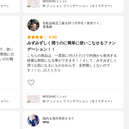
MISSHA(ミシャ)
チャー）
M クッション ファンデーション（モイスチャー）
…
化粧品検定三級を持つ大学生 / 美容ライ…
るるみ
4.00
みずみずしく潤うのに簡単に使いこなせるファン
デーション！！
で、急い
、艶肌に仕
こちらの商品は、一度肌に付けただけで内側から発光する
いのが難
綺麗な卵肌になる事ができます！！そして、みずみずしく
潤うお肌になるにもかかわらず、全然難しくないので
す！！た…
続きを見る
MISSHA(ミシャ)
チャー）
M クッション ファンデーション（モイスチャー）
国内＆海外美容オタク
amy