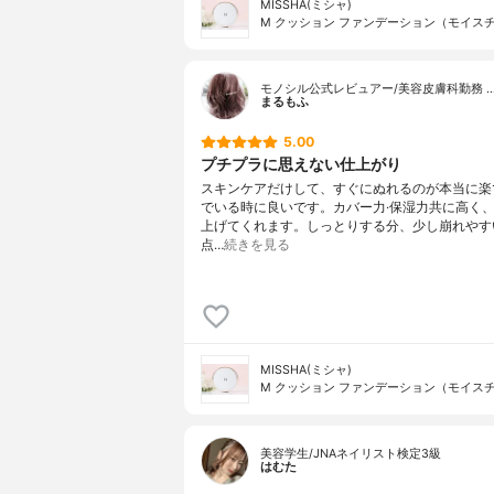
MISSHA(ミシャ)
M クッション ファンデーション（モイス
モノシル公式レビュアー/美容皮膚科勤務 
まるもふ
5.00
プチプラに思えない仕上がり
スキンケアだけして、すぐにぬれるのが本当に楽
でいる時に良いです。カバー力·保湿力共に高く
上げてくれます。しっとりする分、少し崩れやす
点…
続きを見る
MISSHA(ミシャ)
M クッション ファンデーション（モイス
美容学生/JNAネイリスト検定3級
はむた