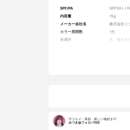
SPF/PA
SPF50+ / 
内容量
15g
メーカー会社名
株式会社ミ
カラー展開数
1色
全成分
水、酸化チ
ル、グリセ
ェニルシロ
チコン、ジ
ＢＧ、トリ
ルクロスポ
ェニルジメ
クリル酸ジ
ポリマー、
ラクトン）
酸、アルミ
グリセリン
油、ポリメ
水、ダマス
♡コスメ・美容・新しい物好き♡
みつき@フォロバ100