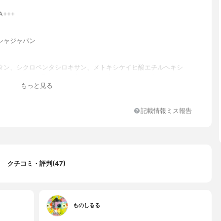
PA+++
シャジャパン
タン、シクロペンタシロキサン、メトキシケイヒ酸エチルヘキシ
リン、サリチル酸エチルヘキシル、シクロヘキサシロキサン、ジフ
もっと見る
キシフェニルトリメチコン、セチルＰＥＧ／ＰＰＧ－１０／１ジメ
メチコン、ＢＧ、ナイアシンアミド、ジ（カプリル／カプリン酸）
メチルシロキシケイ酸、ペンチレングリコール、メタクリル酸メチ
記載情報ミス報告
リマー、ＰＥＧ－１０ジメチコン、トリシロキサン、酸化鉄、ジフ
チコン、硫酸Ｍｇ、（アクリレーツ／アクリル酸ステアリル／メタ
メチコン）コポリマー、（ジメチコン／ビニルジメチコン）クロス
イソステアリン酸ソルビタン、（ＨＤＩ／トリメチロールヘキシル
クロスポリマー、ジステアルジモニウムヘクトライト、ステアリン
ナ、トリエトキシカプリリルシラン、水酸化Ａｌ、エチルヘキシル
クチコミ・評判(47)
、アデノシン、ＥＤＴＡ－２Ｎａ、シリカ、月見草油、サフラワー
タクリル酸メチル、ヒマワリ種子油、ハス花水、ヤグルマギク花
クバラ花水、酵母エキス、フェノキシエタノール、香料
ものしるる