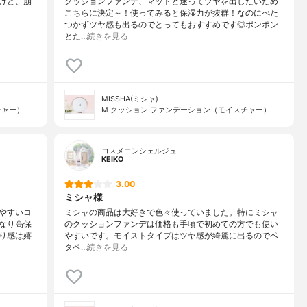
けど、崩
クッションファンデ、マットと迷ってツヤを出したいため
こちらに決定～！使ってみると保湿力が抜群！なのにべた
つかずツヤ感も出るのでとってもおすすめです◎ポンポン
とた…
続きを見る
MISSHA(ミシャ)
チャー）
M クッション ファンデーション（モイスチャー）
コスメコンシェルジュ
KEIKO
3.00
ミシャ様
やすいコ
ミシャの商品は大好きで色々使っていました。特にミシャ
なり高保
のクッションファンデは価格も手頃で初めての方でも使い
り感は嬉
やすいです。モイストタイプはツヤ感が綺麗に出るのでペ
タペ…
続きを見る