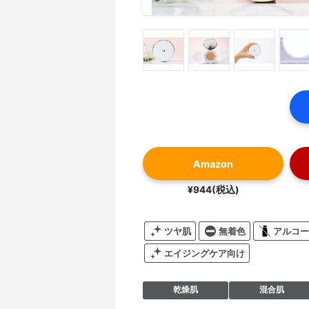
Amazon
¥944(税込)
ツヤ肌
無着色
アルコー
エイジングケア向け
乾燥肌
混合肌