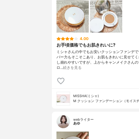
4.00
お手頃価格でもお肌きれいに?
ミシャさんの中でもお安いクッションファンデで
バー力もそこそこあり、お肌もきれいに見せてく
し崩れやすいですが、上からキャンメイクさんの
ロ…
続きを見る
MISSHA(ミシャ)
M クッション ファンデーション（モイス
webライター
あゆ