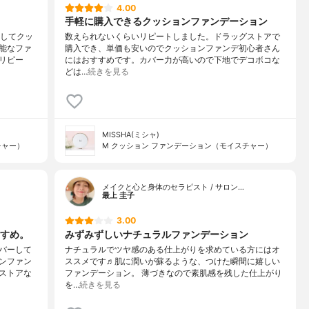
4.00
手軽に購入できるクッションファンデーション
そしてクッ
数えられないくらいリピートしました。ドラッグストアで
能なファ
購入でき、単価も安いのでクッションファンデ初心者さん
リピー
にはおすすめです。カバー力が高いので下地でデコボコな
どは…
続きを見る
MISSHA(ミシャ)
チャー）
M クッション ファンデーション（モイスチャー）
メイクと心と身体のセラピスト / サロン…
最上 圭子
3.00
すめ。
みずみずしいナチュラルファンデーション
バーして
ナチュラルでツヤ感のある仕上がりを求めている方にはオ
ンファン
ススメです♬肌に潤いが蘇るような、つけた瞬間に嬉しい
ストアな
ファンデーション。 薄づきなので素肌感を残した仕上がり
を…
続きを見る