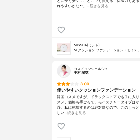
とにかく安くて、どこでも買える！保湿力もある
れやすいかな〜。…
続きを見る
MISSHA(ミシャ)
M クッション ファンデーション（モイス
コスメコンシェルジュ
中村 瑞穂
3.00
使いやすいクッションファンデーション
韓国コスメですが、ドラックストアでも手に入り
スメ。価格も手ごろで、モイスチャータイプはか
湿。私は乾燥するのは絶対嫌なので、このしっと
しい…
続きを見る