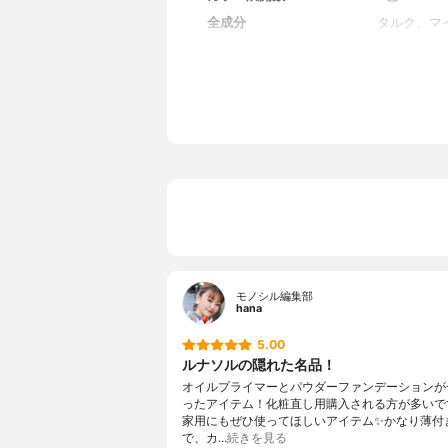
全成分
タルク、マ
オクチルド
ステアロイ
ン酸イソプ
ン、ミリス
ａ、オリー
油、塩化亜
ロ酢酸Ｎａ
モノシル編集部
hana
5.00
ルナソルの隠れた名品！
オイルプライマーとパウダーファンデーションが
ったアイテム！化粧直し用購入される方が多いで
家用にもぜひ使ってほしいアイテム✨かなり薄付
で、カ…
続きを見る