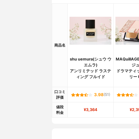
商品名
shu uemura(シュウ ウ
MAQuillA
エムラ)
ジュ
アンリミテッド ラステ
ドラマティ
ィング フルイド
リー 
口コミ
3.98
(51)
評価
値段
¥3,364
¥2,3
料金