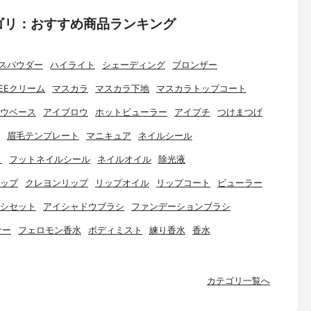
ゴリ：おすすめ商品ランキング
スパウダー
ハイライト
シェーディング
ブロンザー
EEクリーム
マスカラ
マスカラ下地
マスカラトップコート
ウベース
アイブロウ
ホットビューラー
アイプチ
つけまつげ
眉毛テンプレート
マニキュア
ネイルシール
ト
フットネイルシール
ネイルオイル
除光液
ップ
クレヨンリップ
リップオイル
リップコート
ビューラー
シセット
アイシャドウブラシ
ファンデーションブラシ
ナー
フェロモン香水
ボディミスト
練り香水
香水
カテゴリ一覧へ