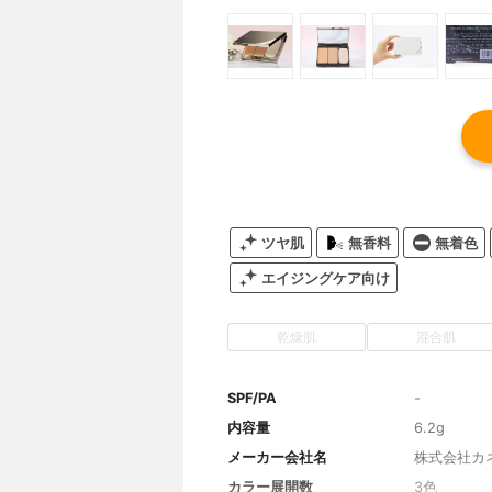
ツヤ肌
無香料
無着色
エイジングケア向け
乾燥肌
混合肌
SPF/PA
-
内容量
6.2g
メーカー会社名
株式会社カ
カラー展開数
3色