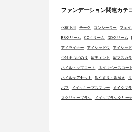
ファンデーション関連カテ
化粧下地
チーク
コンシーラー
フェイ
BBクリーム
CCクリーム
DDクリーム
アイライナー
アイシャドウ
アイシャド
つけまつげのり
眉ティント
眉マスカラ
ネイルトップコート
ネイルベースコー
ネイルケアセット
爪やすり・爪磨き
リ
パフ
メイクキープスプレー
メイクブラ
スクリューブラシ
メイクブラシクリー