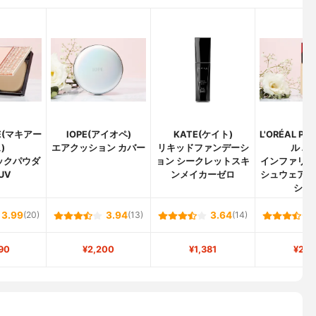
GE(マキアー
IOPE(アイオペ)
KATE(ケイト)
L'ORÉAL PA
)
エアクッション カバー
リキッドファンデーシ
ル パ
ックパウダ
ョン シークレットスキ
インファリブ
UV
ンメイカーゼロ
シュウェア 
ショ
3.99
(20)
3.94
(13)
3.64
(14)
90
¥2,200
¥1,381
¥2,1