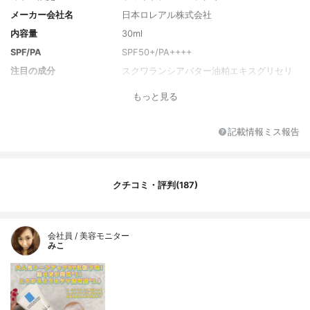
メーカー会社名
日本ロレアル株式会社
内容量
30ml
SPF/PA
SPF50+/PA++++
注目の成分
スクワランシアバター油粕エキスグリセリ
ン
もっと見る
全成分
水、メトキシケイヒ酸エチルヘキシル、酸
化チタン、スクワラン、グリセリン、ドロ
メトリゾールトリシロキサン、テレフタリ
記載情報ミス報告
リデンジカンフルスルホン酸、PG、変性ア
ルコール、TEA、DPG、マイカ、ステアリ
ン酸、セチルリン酸K、トコフェロール、ナ
イロン-12、（アクリルアミド/アクリロイ
クチコミ・評判(187)
ルジメチルタウリンNa）コポリマー、水酸
化Al、BHT、ビスエチルヘキシルオキシフ
ェノールメトキシフェニルトリアジン、B
G、シアバター油粕エキス、カプリリルグリ
会社員 / 美容モニター
みこ
コール、カルボマー、セタノール、硫酸B
a、ジエチルアミノヒドロキシベンゾイル安
息香酸ヘキシル、EDTA-2Na、エチルヘキ
シルトリアゾン、ステアリン酸グリセリ
ル、イソヘキサデカン、ミリスチン酸、ボ