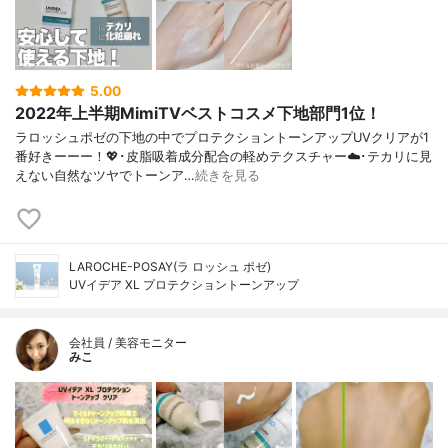
5.00
2022年上半期MimiTVベストコスメ下地部門1位！
ラロッシュポゼの下地の中でプロテクショントーンアップUVクリアが1
番好きーーー！💖･皮脂吸着成分配合の軽めテクスチャー☁️･テカリに見
えない自然なツヤでトーンア…
続きを見る
LAROCHE-POSAY(ラ ロッシュ ポゼ)
UVイデア XL プロテクショントーンアップ
会社員 / 美容モニター
みこ