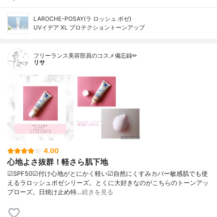
LAROCHE-POSAY(ラ ロッシュ ポゼ)
UVイデア XL プロテクショントーンアップ
フリーランス美容部員のコスメ備忘録✏︎
リサ
4.00
心地よさ抜群！軽さら肌下地
☑︎SPF50☑︎付け心地がとにかく軽い☑︎自然にくすみカバー敏感肌でも使
えるラロッシュポゼシリーズ。とくに大好きなのがこちらのトーンアッ
プローズ。日焼け止め特…
続きを見る