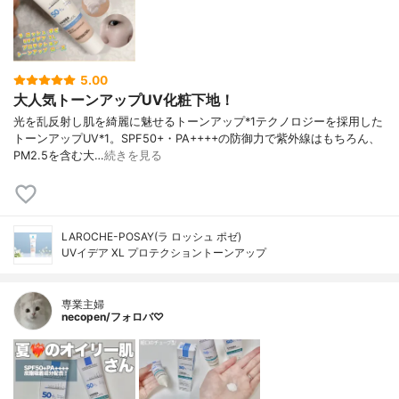
タンエキス、パルミチン酸、ステアリン酸P
EG-100、フェノキシエタノール、ポリソル
ベート80、ソルビン酸K、塩化Na、ココイ
ルサルコシンNa、オレイン酸ソルビタン、
サーマスサーモフィルス培養物、トロメタ
5.00
ミン、キサンタンガム
大人気トーンアップUV化粧下地！
光を乱反射し肌を綺麗に魅せるトーンアップ*1テクノロジーを採用した
トーンアップUV*1。SPF50+・PA++++の防御力で紫外線はもちろん、
PM2.5を含む大…
続きを見る
LAROCHE-POSAY(ラ ロッシュ ポゼ)
UVイデア XL プロテクショントーンアップ
専業主婦
necopen/フォロバ♡