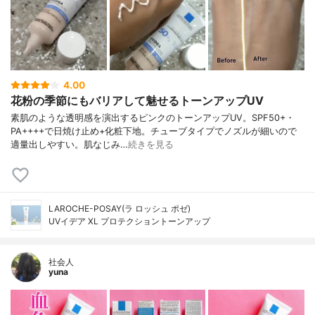
4.00
花粉の季節にもバリアして魅せるトーンアップUV
素肌のような透明感を演出するピンクのトーンアップUV。SPF50+・
PA++++で日焼け止め+化粧下地。チューブタイプでノズルが細いので
適量出しやすい。肌なじみ…
続きを見る
LAROCHE-POSAY(ラ ロッシュ ポゼ)
UVイデア XL プロテクショントーンアップ
社会人
yuna