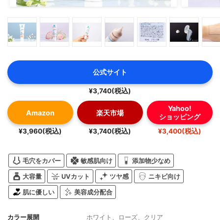
公式サイト
¥3,740(税込)
Yahoo!
Amazon
楽天市場
ショッピング
¥3,960(税込)
¥3,740(税込)
¥3,400(税込)
毛穴をカバー
敏感肌向け
添加物少なめ
大容量
UVカット
ツヤ感
ニキビ向け
肌に優しい
美容成分配合
カラー展開
ホワイト、ローズ、クリア