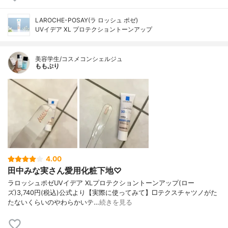
LAROCHE-POSAY(ラ ロッシュ ポゼ)
UVイデア XL プロテクショントーンアップ
美容学生/コスメコンシェルジュ
ももぷり
4.00
田中みな実さん愛用化粧下地♡
ラロッシュポゼUVイデア XLプロテクショントーンアップ(ロー
ズ)3,740円(税込)公式より【実際に使ってみて】□テクスチャツノがた
たないくらいのやわらかいテ…
続きを見る