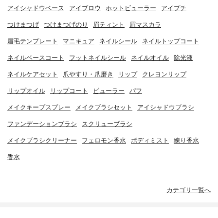
アイシャドウベース
アイブロウ
ホットビューラー
アイプチ
つけまつげ
つけまつげのり
眉ティント
眉マスカラ
眉毛テンプレート
マニキュア
ネイルシール
ネイルトップコート
ネイルベースコート
フットネイルシール
ネイルオイル
除光液
ネイルケアセット
爪やすり・爪磨き
リップ
クレヨンリップ
リップオイル
リップコート
ビューラー
パフ
メイクキープスプレー
メイクブラシセット
アイシャドウブラシ
ファンデーションブラシ
スクリューブラシ
メイクブラシクリーナー
フェロモン香水
ボディミスト
練り香水
香水
カテゴリ一覧へ