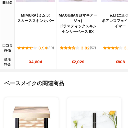
商品名
MIMURA(ミムラ)
MAQUillAGE(マキアー
e.l.f(エル
スムーススキンカバー
ジュ)
ポアレスフェイ
ドラマティックスキン
イマー
センサーベース EX
口コミ
3.94
(39)
3.82
(57)
3
評価
値段
¥4,604
¥2,029
¥808
料金
ベースメイクの関連商品