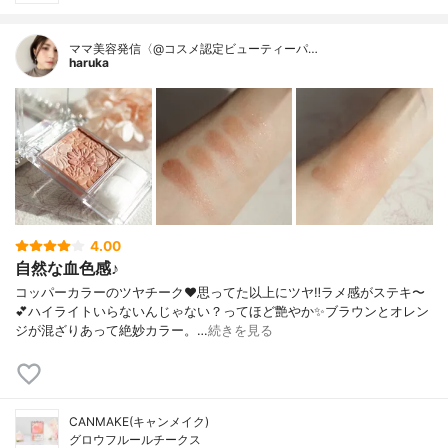
ママ美容発信〈@コスメ認定ビューティーパ…
haruka
4.00
自然な血色感♪
コッパーカラーのツヤチーク❤️思ってた以上にツヤ‼️ラメ感がステキ〜
💕ハイライトいらないんじゃない？ってほど艶やか✨ブラウンとオレン
ジが混ざりあって絶妙カラー。…
続きを見る
CANMAKE(キャンメイク)
グロウフルールチークス