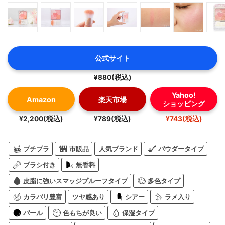
公式サイト
¥880(税込)
Yahoo!
Amazon
楽天市場
ショッピング
¥2,200(税込)
¥789(税込)
¥743(税込)
プチプラ
市販品
人気ブランド
パウダータイプ
ブラシ付き
無香料
皮脂に強いスマッジプルーフタイプ
多色タイプ
カラバリ豊富
ツヤ感あり
シアー
ラメ入り
パール
色もちが良い
保湿タイプ