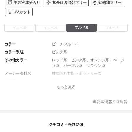
美容液成分入り
紫外線吸収剤フリー
鉱物油フリー
UVカット
ブルベ夏
イエベ春
イエベ秋
ブルベ冬
カラー
ピーチフルール
カラー系統
ピンク系
その他カラー
レッド系、ピンク系、オレンジ系、ベージ
ュ系、パープル系、ブラウン系
メーカー会社名
株式会社井田ラボラトリーズ
内容量
6.3g
もっと見る
香り
無香料
原産国
日本
記載情報ミス報告
クチコミ・評判(70)