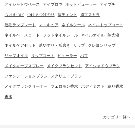
アイシャドウベース
アイブロウ
ホットビューラー
アイプチ
つけまつげ
つけまつげのり
眉ティント
眉マスカラ
眉毛テンプレート
マニキュア
ネイルシール
ネイルトップコート
ネイルベースコート
フットネイルシール
ネイルオイル
除光液
ネイルケアセット
爪やすり・爪磨き
リップ
クレヨンリップ
リップオイル
リップコート
ビューラー
パフ
メイクキープスプレー
メイクブラシセット
アイシャドウブラシ
ファンデーションブラシ
スクリューブラシ
メイクブラシクリーナー
フェロモン香水
ボディミスト
練り香水
香水
カテゴリ一覧へ