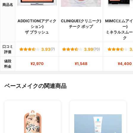
商品名
ADDICTION(アディク
CLINIQUE(クリニーク)
MiMC(エムア
ション)
チーク ポップ
ー)
ザ ブラッシュ
ミネラルスムー
ク
口コミ
3.93
(7)
3.99
(70)
3
評価
値段
¥2,970
¥1,548
¥4,400
料金
ベースメイクの関連商品