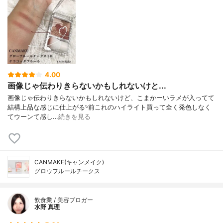
4.00
画像じゃ伝わりきらないかもしれないけと...
画像じゃ伝わりきらないかもしれないけど、こまかーいラメが入ってて
結構上品な感じに仕上がるᵕ̈ㅤㅤㅤ前これのハイライト買って全く発色しなく
てウーンて感し…
続きを見る
CANMAKE(キャンメイク)
グロウフルールチークス
飲食業 / 美容ブロガー
水野 真理