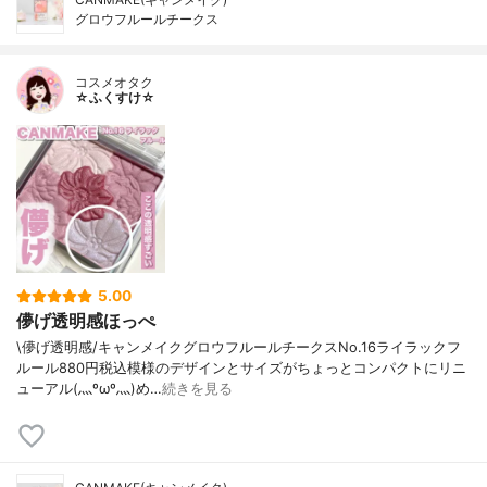
グロウフルールチークス
コスメオタク
☆ふくすけ☆
5.00
儚げ透明感ほっぺ
\儚げ透明感/キャンメイクグロウフルールチークスNo.16ライラックフ
ルール880円税込模様のデザインとサイズがちょっとコンパクトにリニ
ューアル(灬ºωº灬)め…
続きを見る