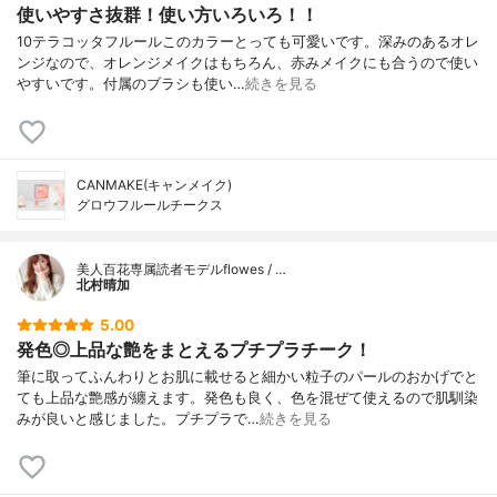
使いやすさ抜群！使い方いろいろ！！
10テラコッタフルールこのカラーとっても可愛いです。深みのあるオレ
ンジなので、オレンジメイクはもちろん、赤みメイクにも合うので使い
やすいです。付属のブラシも使い…
続きを見る
CANMAKE(キャンメイク)
グロウフルールチークス
美人百花専属読者モデルflowes / …
北村晴加
5.00
発色◎上品な艶をまとえるプチプラチーク！
筆に取ってふんわりとお肌に載せると細かい粒子のパールのおかげでと
ても上品な艶感が纏えます。発色も良く、色を混ぜて使えるので肌馴染
みが良いと感じました。プチプラで…
続きを見る