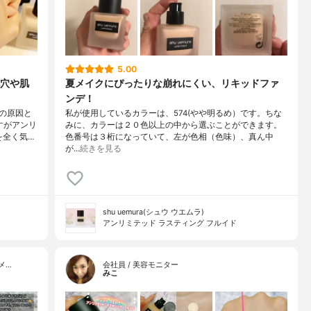
5.00
穴や肌
夏メイクにぴったりな崩れにくい、リキッドファ
ンデ！
の原因と
私が使用しているカラーは、574(やや明るめ）です。ちな
すがアンリ
みに、カラーは２０色以上の中から選ぶことができます。
を全く気…
色番号は３桁になっていて、左が色相（色味）、真ん中
が…
続きを見る
shu uemura(シュウ ウエムラ)
アンリミテッド ラスティング フルイド
メ…
会社員 / 美容モニター
みこ