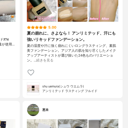
5.00
夏の崩れに、さよなら！ アンリミテッド、汗にも
強いリキッドファンデーション。
𝟕𝟒
税込)⁡友達が使用…
夏の湿度や汗に強く崩れにくいロングラスティング、素肌
美ファンデーション。アジア人の肌を知り尽くしたメイク
アップアーティストが選び抜いた24色ものバリエーショ
ン。…
続きを見る
shu uemura(シュウ ウエムラ)
アンリミテッド ラスティング フルイド
恵未