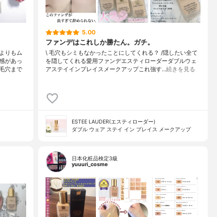
5.00
ファンデはこれしか勝たん。ガチ。
よりもム
\ 毛穴もシミもなかったことにしてくれる？ /⁡⁡隠したい全て
感があっ
を隠してくれる愛用ファンデ⁡エスティローダーダブルウェ
毛穴まで
アステイインプレイスメークアップ⁡⁡これ強す…
続きを見る
ESTEE LAUDER(エスティローダー)
ダブル ウェア ステイ イン プレイス メークアップ
日本化粧品検定3級
yuuuri_cosme