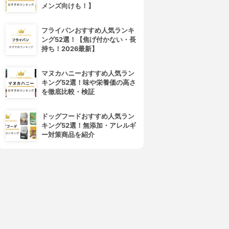
メンズ向けも！】
フライパンおすすめ人気ランキ
キラ★リズム
COVERMARK(カバーマーク)
ング52選！【焦げ付かない・長
V スキンアップファンデーシ
フローレス フィット
持ち！2026最新】
ョン
4.01
(12)
¥3,850
4.02
¥1,980
マヌカハニーおすすめ人気ラン
キング52選！味や栄養価の高さ
を徹底比較・検証
ドッグフードおすすめ人気ラン
キング52選！無添加・アレルギ
ー対策商品を紹介