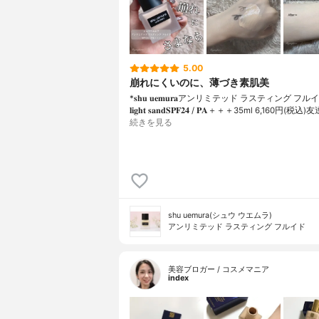
5.00
崩れにくいのに、薄づき素肌美
*𝐬𝐡𝐮 𝐮𝐞𝐦𝐮𝐫𝐚アンリミテッド ラスティング フルイド
𝐥𝐢𝐠𝐡𝐭 𝐬𝐚𝐧𝐝𝐒𝐏𝐅𝟐𝟒 / 𝐏𝐀＋＋＋⁡35ml 6,160円(
続きを見る
shu uemura(シュウ ウエムラ)
アンリミテッド ラスティング フルイド
美容ブロガー / コスメマニア
index