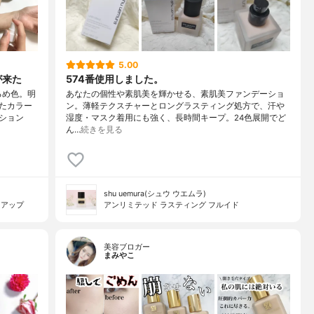
5.00
が来た
574番使用しました。
るめ色。明
あなたの個性や素肌美を輝かせる、素肌美ファンデーショ
たカラー
ン。薄軽テクスチャーとロングラスティング処方で、汗や
ション
湿度・マスク着用にも強く、長時間キープ。24色展開でど
ん…
続きを見る
shu uemura(シュウ ウエムラ)
クアップ
アンリミテッド ラスティング フルイド
美容ブロガー
まみやこ