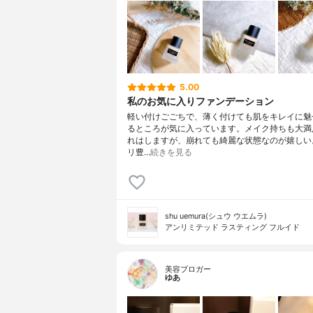
5.00
私のお気に入りファンデーション
軽い付けごごちで、薄く付けても肌をキレイに魅
るところが気に入っています。メイク持ちも大満
れはしますが、崩れても綺麗な状態なのが嬉しい
リ豊…
続きを見る
shu uemura(シュウ ウエムラ)
アンリミテッド ラスティング フルイド
美容ブロガー
ゆあ