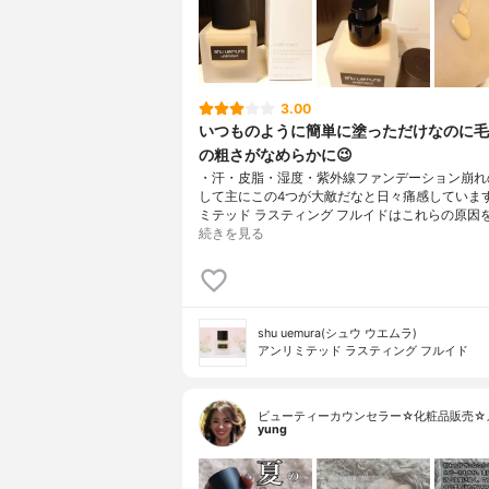
3.00
いつものように簡単に塗っただけなのに毛
の粗さがなめらかに😉
・汗・皮脂・湿度・紫外線ファンデーション崩れ
して主にこの4つが大敵だなと日々痛感していま
ミテッド ラスティング フルイドはこれらの原因
続きを見る
shu uemura(シュウ ウエムラ)
アンリミテッド ラスティング フルイド
ビューティーカウンセラー☆化粧品販売☆
yung