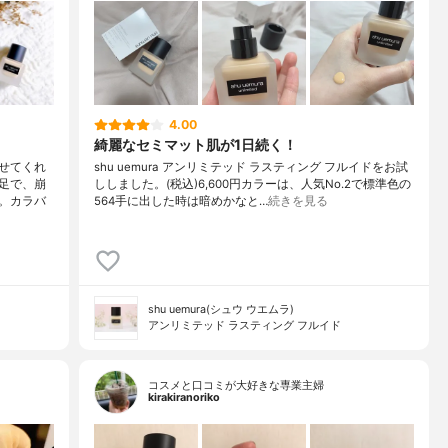
4.00
綺麗なセミマット肌が1日続く！
せてくれ
shu uemura アンリミテッド ラスティング フルイドをお試
足で、崩
ししました。(税込)6,600円カラーは、人気No.2で標準色の
。カラバ
564手に出した時は暗めかなと…
続きを見る
shu uemura(シュウ ウエムラ)
アンリミテッド ラスティング フルイド
コスメと口コミが大好きな専業主婦
kirakiranoriko