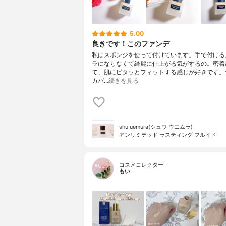
5.00
良きです！このファンデ
私はスポンジを使って付けています。手で付ける
ラにならなくて綺麗に仕上がる気がするの。密着
て、肌にピタッとフィットする感じが好きです。
カバ…
続きを見る
shu uemura(シュウ ウエムラ)
アンリミテッド ラスティング フルイド
コスメコレクター
もい