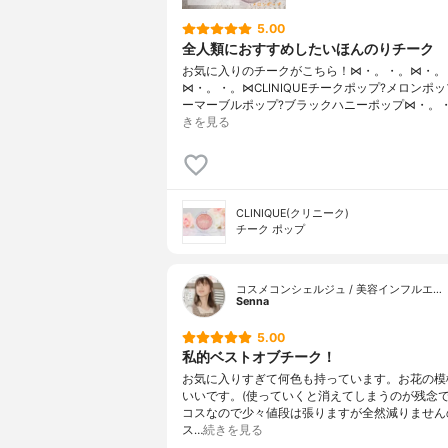
5.00
全人類におすすめしたいほんのりチーク
お気に入りのチークがこちら！⋈・。・。⋈・。
⋈・。・。⋈CLINIQUEチークポップ?メロンポ
ーマーブルポップ?ブラックハニーポップ⋈・。
きを見る
CLINIQUE(クリニーク)
チーク ポップ
コスメコンシェルジュ / 美容インフルエ…
Senna
5.00
私的ベストオブチーク！
お気に入りすぎて何色も持っています。お花の模
いいです。(使っていくと消えてしまうのが残念で
コスなので少々値段は張りますが全然減りません
ス…
続きを見る