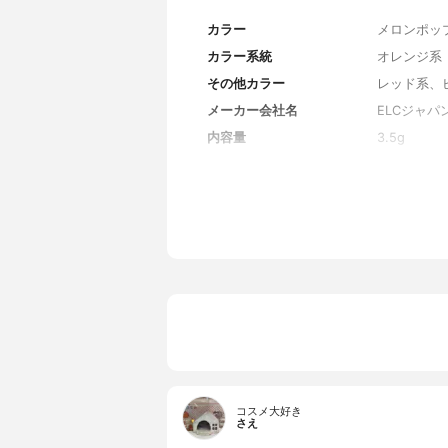
カラー
メロンポッ
カラー系統
オレンジ系
その他カラー
レッド系、
メーカー会社名
ELCジャパ
内容量
3.5g
香り
無香料
原産国
イタリア
コスメ大好き
さえ