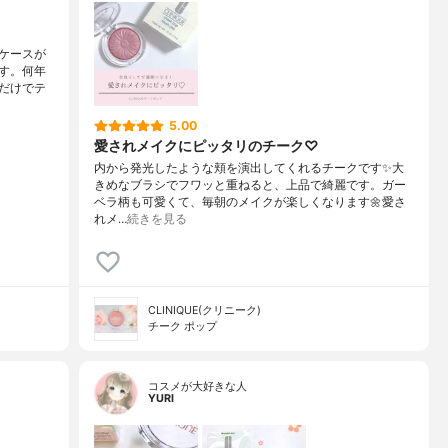
ケースが
す。何年
だけでテ
5.00
愛されメイクにピッタリのチーク♡
内から発光したような頬を演出してくれるチークです✨大
きめなブラシでフワッと重ねると、上品で綺麗です。ガー
ベラ柄も可愛くて、毎朝のメイクが楽しくなります🌼愛さ
れメ…
続きを見る
CLINIQUE(クリニーク)
チーク ポップ
コスメが大好きな人
YURI