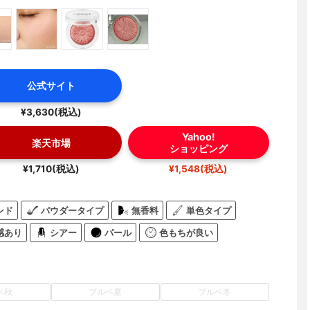
公式サイト
¥3,630(税込)
Yahoo!
楽天市場
ショッピング
¥1,710(税込)
¥1,548(税込)
ンド
パウダータイプ
無香料
単色タイプ
感あり
シアー
パール
色もちが良い
ベ秋
ブルベ夏
ブルベ冬