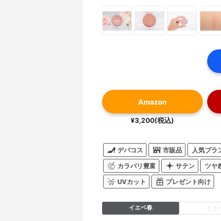
Amazon
¥3,200(税込)
デパコス
市販品
人気ブラ
カラバリ豊富
サテン
ツヤ
UVカット
プレゼント向け
イエベ春
イエ