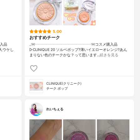
5.00
おすすめチーク
購入品
..୨୧┈┈┈┈┈┈┈┈┈┈┈┈┈┈┈୨୧コスメ購入品
 万人ウケし
▷CLINIQUE 20 ソルベポップ?薄いイエローオレンジ?あん
まりない色のチークかな？って思います…
続きを見る
CLINIQUE(クリニーク)
チーク ポップ
れいちぇる