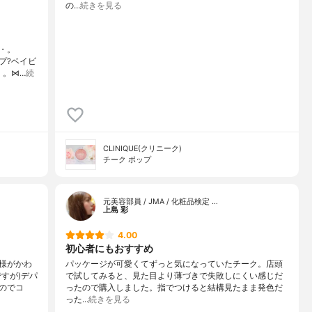
の…
続きを見る
・。
ップ?ベイビ
・。⋈…
続
CLINIQUE(クリニーク)
チーク ポップ
元美容部員 / JMA / 化粧品検定 …
上島 彩
4.00
初心者にもおすすめ
様がかわ
パッケージが可愛くてずっと気になっていたチーク。店頭
すが)デパ
で試してみると、見た目より薄づきで失敗しにくい感じだ
のでコ
ったので購入しました。指でつけると結構見たまま発色だ
った…
続きを見る