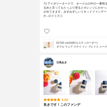
72 アイボリーヌードで、オークルの中の一番明
るめと言ってもたっぷり塗るとオレンジにかかっ
が出てきます。みずみずしいリキッドファンデー
か…
続きを見る
ESTEE LAUDER(エスティローダー)
ダブル ウェア ステイ イン プレイス メー
日高あき
5.00
良きです！このファンデ