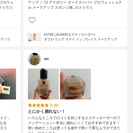
ブルウェ
アップ ／ 72 アイボリー ヌードスーパー プロフェッショナ
きを見る
ル メークアップ スポンジ崩…
続きを見る
ESTEE LAUDER(エスティローダー)
クアップ
ダブル ウェア ステイ イン プレイス メークアップ
chi
5.00
とにかく崩れない！
ルイド 」
いろんなところで口コミを目にするエスティローダーのフ
なる
ァンデーション✨本当に崩れにくくておすすめできます！
見る
使い始めたころは塗ってる途中で乾いて変なムラができた
りし…
続きを見る