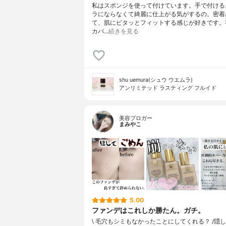
私はスポンジを使って付けています。手で付ける
ラにならなくて綺麗に仕上がる気がするの。密着
て、肌にピタッとフィットする感じが好きです。
カバ…
続きを見る
shu uemura(シュウ ウエムラ)
アンリミテッド ラスティング フルイド
美容ブロガー
まみやこ
5.00
ファンデはこれしか勝たん。ガチ。
\ 毛穴もシミもなかったことにしてくれる？ /⁡⁡隠