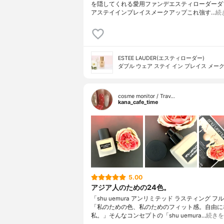
を隠してくれる愛用ファンデ⁡エスティローダーダ
アステイインプレイスメークアップ⁡⁡これ強す…
続
ESTEE LAUDER(エスティローダー)
ダブル ウェア ステイ イン プレイス メー
cosme monitor / Trav…
kana_cafe_time
5.00
アジア人のための24色。
「shu uemura アンリミテッド ラスティング フ
「私のための色、私のためのフィット感。自由に
私。」そんなコンセプトの「shu uemura…
続きを