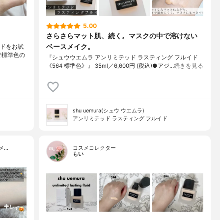
5.00
さらさらマット肌、続く。マスクの中で溶けない
ベースメイク。
ルイドをお試
2で標準色の
『シュウウエムラ アンリミテッド ラスティング フルイド
《564 標準色》』 35ml／6,600円 (税込)●アジ…
続きを見る
shu uemura(シュウ ウエムラ)
アンリミテッド ラスティング フルイド
メ…
コスメコレクター
もい