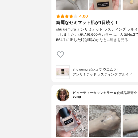
4.00
綺麗なセミマット肌が1日続く！
shu uemura アンリミテッド ラスティング フ
ししました。(税込)6,600円カラーは、人気No.
564手に出した時は暗めかなと…
続きを見る
shu uemura(シュウ ウエムラ)
アンリミテッド ラスティング フルイド
ビューティーカウンセラー☆化粧品販売☆
yung