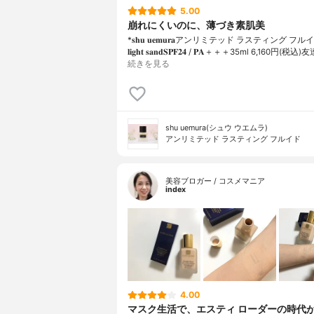
5.00
崩れにくいのに、薄づき素肌美
*𝐬𝐡𝐮 𝐮𝐞𝐦𝐮𝐫𝐚アンリミテッド ラスティング フルイド
𝐥𝐢𝐠𝐡𝐭 𝐬𝐚𝐧𝐝𝐒𝐏𝐅𝟐𝟒 / 𝐏𝐀＋＋＋⁡35ml 6,160円(
続きを見る
shu uemura(シュウ ウエムラ)
アンリミテッド ラスティング フルイド
美容ブロガー / コスメマニア
index
4.00
マスク生活で、エスティ ローダーの時代