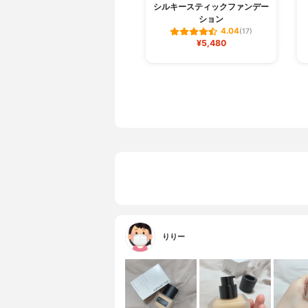
シルキースティックファンデー
ション
4.04
(17)
¥5,480
りりー