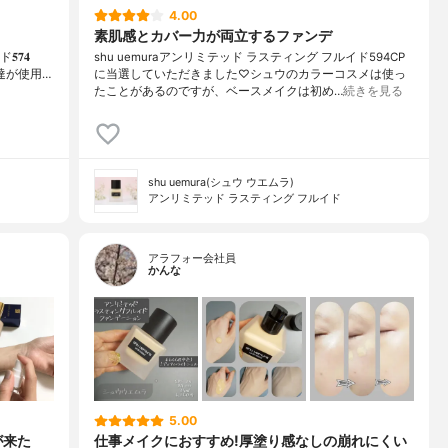
4.00
素肌感とカバー力が両立するファンデ
𝟕𝟒
shu uemuraアンリミテッド ラスティング フルイド594CP
税込)⁡友達が使用…
に当選していただきました♡シュウのカラーコスメは使っ
たことがあるのですが、ベースメイクは初め…
続きを見る
shu uemura(シュウ ウエムラ)
アンリミテッド ラスティング フルイド
アラフォー会社員
かんな
5.00
が来た
仕事メイクにおすすめ!厚塗り感なしの崩れにくい