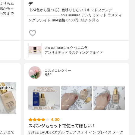
デ
よりもム
感があっ
【24色から選べる】色移りしないリキッドファンデ
毛穴まで
────────────shu uemura アンリミテッド ラスティ
ング フルイド 664価格 6,160円…
続きを見る
shu uemura(シュウ ウエムラ)
アンリミテッド ラスティング フルイド
コスメコレクター
もい
4.00
スポンジもセットで使ってほしい！
したい全て
ESTEE LAUDERダブル ウェア ステイ イン プレイス メーク