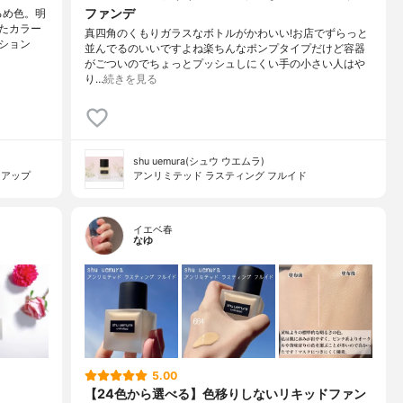
ファンデ
るめ色。明
たカラー
真四角のくもりガラスなボトルがかわいい!お店でずらっと
ション
並んでるのいいですよね楽ちんなポンプタイプだけど容器
がごついのでちょっとプッシュしにくい手の小さい人はや
り…
続きを見る
shu uemura(シュウ ウエムラ)
クアップ
アンリミテッド ラスティング フルイド
イエベ春
なゆ
5.00
【24色から選べる】色移りしないリキッドファン