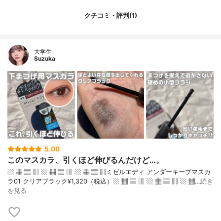
クチコミ・評判(1)
大学生
Suzuka
5.00
このマスカラ、引くほど伸びるんだけど…。
▧ ▦ ▤ ▥ ▧ ▦ ▤ ▥ ▧ ▦ ▤ ▥ミゼルエディ アンダーキープマスカ
ラ01 クリアブラック¥1,320（税込）▧ ▦ ▤ ▥ ▧ ▦ ▤ ▥ ▧ ▦…
続き
を見る