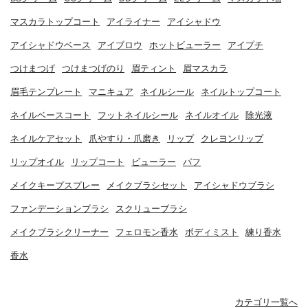
マスカラトップコート
アイライナー
アイシャドウ
アイシャドウベース
アイブロウ
ホットビューラー
アイプチ
つけまつげ
つけまつげのり
眉ティント
眉マスカラ
眉毛テンプレート
マニキュア
ネイルシール
ネイルトップコート
ネイルベースコート
フットネイルシール
ネイルオイル
除光液
ネイルケアセット
爪やすり・爪磨き
リップ
クレヨンリップ
リップオイル
リップコート
ビューラー
パフ
メイクキープスプレー
メイクブラシセット
アイシャドウブラシ
ファンデーションブラシ
スクリューブラシ
メイクブラシクリーナー
フェロモン香水
ボディミスト
練り香水
香水
カテゴリ一覧へ