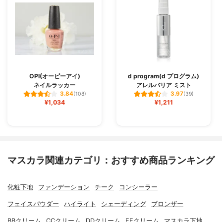
OPI(オーピーアイ)
d program(d プログラム)
ネイルラッカー
アレルバリア ミスト
3.84
3.97
(108)
(39)
¥1,034
¥1,211
マスカラ関連カテゴリ：おすすめ商品ランキング
化粧下地
ファンデーション
チーク
コンシーラー
フェイスパウダー
ハイライト
シェーディング
ブロンザー
BBクリーム
CCクリーム
DDクリーム
EEクリーム
マスカラ下地