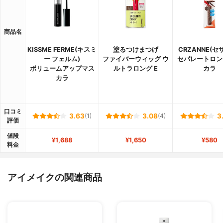
商品名
KISSME FERME(キスミ
塗るつけまつげ
CRZANNE(セ
ー フェルム)
ファイバーウィッグ ウ
セパレートロン
ボリュームアップマス
ルトラロング E
カラ
カラ
口コミ
3.63
(1)
3.08
(4)
3
評価
値段
¥1,688
¥1,650
¥580
料金
アイメイクの関連商品