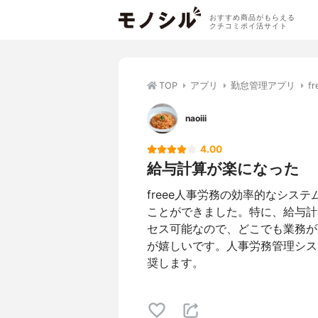
おすすめ商品がもらえる
クチコミポイ活サイト
TOP
アプリ
勤怠管理アプリ
f
naoiii
4.00
給与計算が楽になった
freee人事労務の効率的なシス
ことができました。特に、給与計
セス可能なので、どこでも業務が
が嬉しいです。人事労務管理システ
奨します。