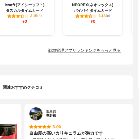
Icsoft(アイシーソフト)
NEOREX(ネオレックス)
中
タスカルタイムカード
バイバイ タイムカード
3.15
3.13
(3)
(8)
¥0
¥0
勤怠管理アプリランキングをもっと見る
関連おすすめクチコミ
事務職
奥野裕
5.00
自由度の高いカリキュラムが魅力です