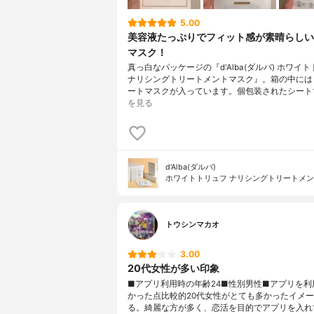
5.00
美容液たっぷりでフィット感が素晴らしい
マスク！
真っ白なパッケージの『d'Alba(ダルバ) ホワイ
ナリシングトリートメントマスク』。箱の中には
ートマスクが入っています。個包装されたシート
を見る
d'Alba(ダルバ)
ホワイトトリュフ ナリシングトリートメ
トウシンマカオ
3.00
20代女性が多い印象
■アプリ利用時の年齢24■性別男性■アプリを利
かった点比較的20代女性がとても多かったイメ
る。綺麗な方が多く、恋活を目的でアプリを入れ