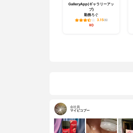
GalleryApp(ギャラリーアッ
プ)
勤務ろぐ
3.15
(6)
¥0
会社員
マイピコブー