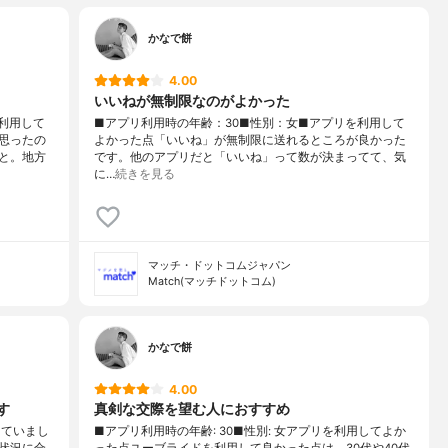
かなで餅
4.00
いいねが無制限なのがよかった
利用して
■アプリ利用時の年齢：30■性別：女■アプリを利用して
思ったの
よかった点「いいね」が無制限に送れるところが良かった
と。地方
です。他のアプリだと「いいね」って数が決まってて、気
に…
続きを見る
マッチ・ドットコムジャパン
Match(マッチドットコム)
かなで餅
4.00
す
真剣な交際を望む人におすすめ
していまし
■アプリ利用時の年齢: 30■性別: 女アプリを利用してよか