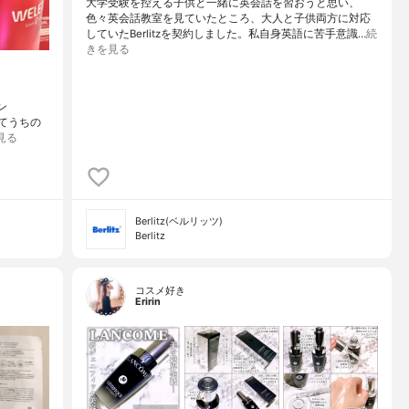
大学受験を控える子供と一緒に英会話を習おうと思い、
色々英会話教室を見ていたところ、大人と子供両方に対応
していたBerlitzを契約しました。私自身英語に苦手意識…
続
きを見る
ン
ダてうちの
見る
Berlitz(ベルリッツ)
Berlitz
コスメ好き
Eririn