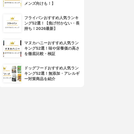
メンズ向けも！】
央システム(ChuoSystem)
IEYASU(イエヤス)
レコル
ハーモス勤怠
3.13
3.13
(6)
(4)
フライパンおすすめ人気ランキ
¥0
¥0
ング52選！【焦げ付かない・長
持ち！2026最新】
マヌカハニーおすすめ人気ラン
キング52選！味や栄養価の高さ
を徹底比較・検証
ドッグフードおすすめ人気ラン
キング52選！無添加・アレルギ
ー対策商品を紹介