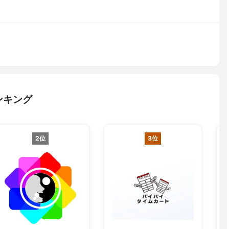
ンキング
2位
3位