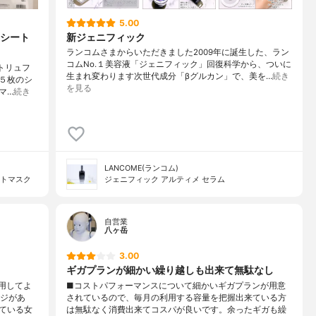
5.00
シート
新ジェニフィック
ランコムさまからいただきました2009年に誕生した、ラン
コムNo.１美容液「ジェニフィック」回復科学から、ついに
トトリュフ
生まれ変わります次世代成分「βグルカン」で、美を…
続き
５枚のシ
を見る
マ…
続き
LANCOME(ランコム)
ントマスク
ジェニフィック アルティメ セラム
自営業
八ヶ岳
3.00
ギガプランが細かい繰り越しも出来て無駄なし
用してよ
■コストパフォーマンスについて細かいギガプランが用意
ージがあ
されているので、毎月の利用する容量を把握出来ている方
ている女
は無駄なく消費出来てコスパが良いです。余ったギガも繰