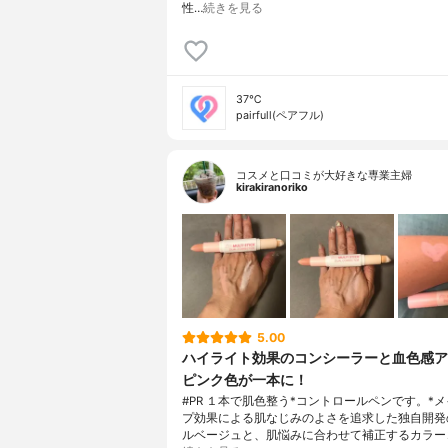
性…
続きを見る
37℃
pairfull(ペアフル)
コスメと口コミが大好きな専業主婦
kirakiranoriko
5.00
ハイライト効果のコンシーラーと血色感ア
ピンク色が一本に！
#PR １本で肌色整う*コントロールペンです。*
プ効果による肌なじみのよさを追求した独自開発
ルベージュと、肌悩みに合わせて補正するカラー