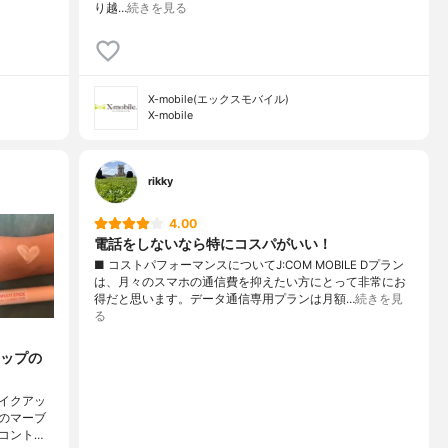
り越…
続きを見る
X-mobile(エックスモバイル)
X-mobile
rikky
4.00
電話をしないなら特にコスパがいい！
■ コストパフォーマンスについてJ:COM MOBILE Dプラン
は、月々のスマホの通信費を抑えたい方にとって非常にお
得だと思います。データ通信専用プランは月額…
続きを見
る
ップの
メイクアッ
のマーブ
コント…