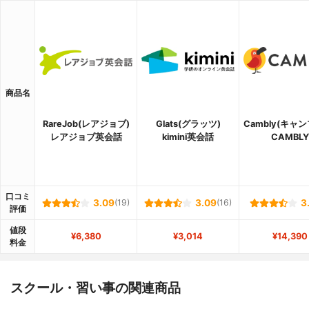
商品名
RareJob(レアジョブ)
Glats(グラッツ)
Cambly(キャ
レアジョブ英会話
kimini英会話
CAMBLY
口コミ
3.09
(19)
3.09
(16)
3
評価
値段
¥6,380
¥3,014
¥14,390
料金
スクール・習い事の関連商品