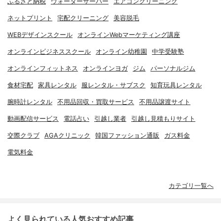
ふるさと納税
ウォーターサーバー
エアコンクリーニング
ネットプリント
宅配クリーニング
美容脱毛
WEBデザインスクール
オンラインWebマーケティング講座
オンラインビジネススクール
オンライン幼稚園
中学受験塾
オンラインフィットネス
オンラインヨガ
ジム
パーソナルジム
食材宅配
家具レンタル
服レンタル・サブスク
知育玩具レンタル
腕時計レンタル
不用品回収・買取サービス
不用品譲渡サイト
動画配信サービス
電話占い
引越し業者
引越し見積もりサイト
交際クラブ
AGAクリニック
韓国ファッション通販
ガス料金
電気料金
カテゴリ一覧へ
よく見られている人気おすすめ記事