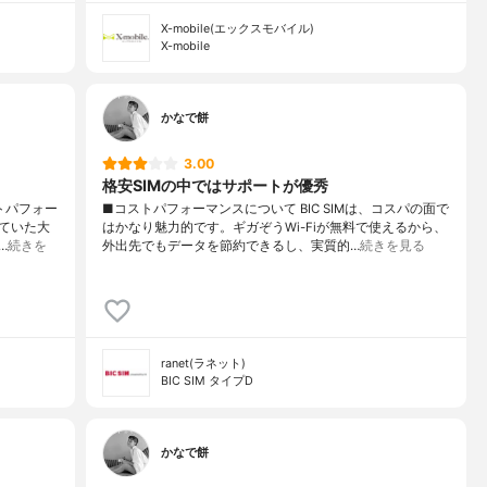
X-mobile(エックスモバイル)
X-mobile
かなで餅
3.00
格安SIMの中ではサポートが優秀
ストパフォー
■コストパフォーマンスについて BIC SIMは、コスパの面で
ていた大
はかなり魅力的です。ギガぞうWi-Fiが無料で使えるから、
…
続きを
外出先でもデータを節約できるし、実質的…
続きを見る
ranet(ラネット)
BIC SIM タイプD
かなで餅