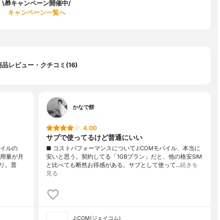
\🎁キャンペーン開催中/
キャンペーン一覧へ
商品レビュー・クチコミ(16)
かなで餅
4.00
サブで使ってるけど普通にいい
バイルの
■ コストパフォーマンスについてJ:COMモバイル、本当に
使用量が月
安いと思う。契約してる「1GBプラン」だと、他の格安SIM
リ。普
と比べても断然お得感がある。サブとして使って…
続きを
見る
J:COM(ジェイコム)