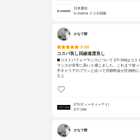
日本通信
b-mobile ドコモ回線
かなで餅
5.00
コスパ良し回線速度良し
■コストパフォーマンスについて DTI SIMはコ
マンスが非常に高いと感じました。これまで使っ
手キャリアのプランと比べて月額料金が圧倒的に
見る
DTI(ディーティーアイ)
DTI SIM
かなで餅