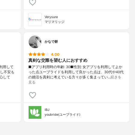
Verysure
マリマリッジ
かなで餅
4.00
真剣な交際を望む人におすすめ
利用して
■アプリ利用時の年齢: 30■性別: 女アプリを利用してよか
少し不安も
った点ユーブライドを利用して良かった点は、30代や40代
心して
の婚活を真剣に考えている方々が多く集まってい…
続きを
見る
IBJ
youbride(ユーブライド)