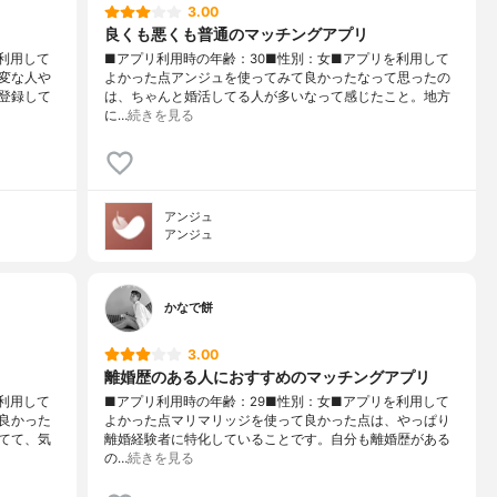
3.00
良くも悪くも普通のマッチングアプリ
利用して
■アプリ利用時の年齢：30■性別：女■アプリを利用して
変な人や
よかった点アンジュを使ってみて良かったなって思ったの
登録して
は、ちゃんと婚活してる人が多いなって感じたこと。地方
に…
続きを見る
アンジュ
アンジュ
かなで餅
3.00
離婚歴のある人におすすめのマッチングアプリ
利用して
■アプリ利用時の年齢：29■性別：女■アプリを利用して
良かった
よかった点マリマリッジを使って良かった点は、やっぱり
てて、気
離婚経験者に特化していることです。自分も離婚歴がある
の…
続きを見る