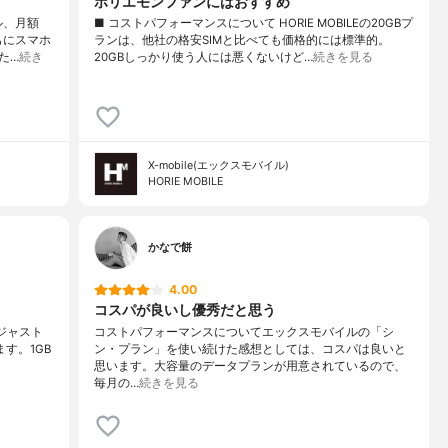
ホリエモンファンにはおすすめ
ル、月額
■ コストパフォーマンスについて HORIE MOBILEの20GBプ
もにスマホ
ランは、他社の格安SIMと比べても価格的には標準的。
た…
続き
20GBしっかり使う人には悪くないけど…
続きを見る
X-mobile(エックスモバイル)
HORIE MOBILE
かなで餅
4.00
コスパが良いし優秀だと思う
 ジャスト
コストパフォーマンスについてエックスモバイルの「シ
す。1GB
ン・プラン」を使い続けた感想としては、コスパは良いと
思います。大容量のデータプランが用意されているので、
毎月の…
続きを見る