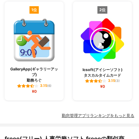
1位
2位
GalleryApp(ギャラリーアッ
Icsoft(アイシーソフト)
プ)
タスカルタイムカード
勤務ろぐ
3.15
(3)
3.15
(6)
¥0
¥0
勤怠管理アプリランキングをもっと見る
freee(フリー) 人事労務ソフト freeeの類似商