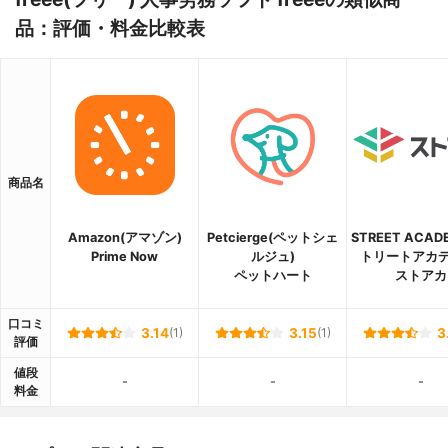
品：評価・料金比較表
商品名
Amazon(アマゾン)
Petcierge(ペットシェ
STREET ACAD
Prime Now
ルジュ)
トリートアカデ
ペットハート
ストアカ
口コミ
3.14
(1)
3.15
(1)
3
評価
値段
-
-
-
料金