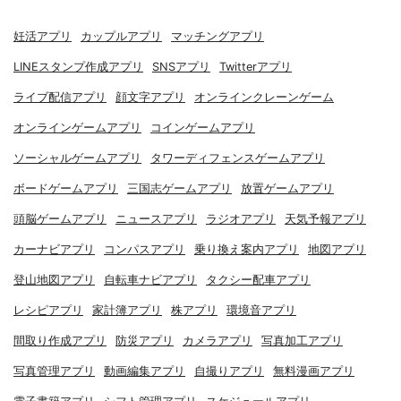
妊活アプリ
カップルアプリ
マッチングアプリ
LINEスタンプ作成アプリ
SNSアプリ
Twitterアプリ
ライブ配信アプリ
顔文字アプリ
オンラインクレーンゲーム
オンラインゲームアプリ
コインゲームアプリ
ソーシャルゲームアプリ
タワーディフェンスゲームアプリ
ボードゲームアプリ
三国志ゲームアプリ
放置ゲームアプリ
頭脳ゲームアプリ
ニュースアプリ
ラジオアプリ
天気予報アプリ
カーナビアプリ
コンパスアプリ
乗り換え案内アプリ
地図アプリ
登山地図アプリ
自転車ナビアプリ
タクシー配車アプリ
レシピアプリ
家計簿アプリ
株アプリ
環境音アプリ
間取り作成アプリ
防災アプリ
カメラアプリ
写真加工アプリ
写真管理アプリ
動画編集アプリ
自撮りアプリ
無料漫画アプリ