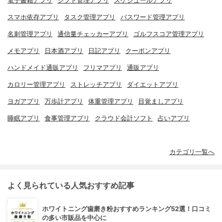
電子書籍アプリ
シフト管理アプリ
スケジュールアプリ
スマホ依存アプリ
タスク管理アプリ
パスワード管理アプリ
名刺管理アプリ
通信量チェッカーアプリ
ゴルフスコア管理アプリ
メモアプリ
日本酒アプリ
日記アプリ
クーポンアプリ
ハンドメイド通販アプリ
フリマアプリ
通販アプリ
カロリー管理アプリ
ストレッチアプリ
ダイエットアプリ
ヨガアプリ
万歩計アプリ
体重管理アプリ
目覚ましアプリ
睡眠アプリ
食事管理アプリ
クラウド会計ソフト
占いアプリ
カテゴリ一覧へ
よく見られている人気おすすめ記事
ホワイトニング歯磨き粉おすすめランキング52選！口コミ
の多い市販品を中心に