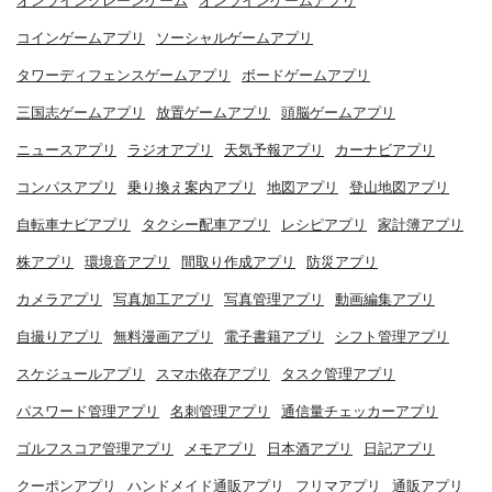
オンラインクレーンゲーム
オンラインゲームアプリ
コインゲームアプリ
ソーシャルゲームアプリ
タワーディフェンスゲームアプリ
ボードゲームアプリ
三国志ゲームアプリ
放置ゲームアプリ
頭脳ゲームアプリ
ニュースアプリ
ラジオアプリ
天気予報アプリ
カーナビアプリ
コンパスアプリ
乗り換え案内アプリ
地図アプリ
登山地図アプリ
自転車ナビアプリ
タクシー配車アプリ
レシピアプリ
家計簿アプリ
株アプリ
環境音アプリ
間取り作成アプリ
防災アプリ
カメラアプリ
写真加工アプリ
写真管理アプリ
動画編集アプリ
自撮りアプリ
無料漫画アプリ
電子書籍アプリ
シフト管理アプリ
スケジュールアプリ
スマホ依存アプリ
タスク管理アプリ
パスワード管理アプリ
名刺管理アプリ
通信量チェッカーアプリ
ゴルフスコア管理アプリ
メモアプリ
日本酒アプリ
日記アプリ
クーポンアプリ
ハンドメイド通販アプリ
フリマアプリ
通販アプリ