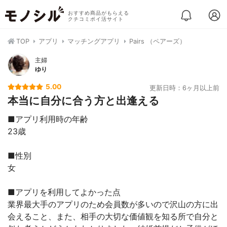
おすすめ商品がもらえる
クチコミポイ活サイト
TOP
アプリ
マッチングアプリ
Pairs （ペアーズ）
主婦
ゆり
5.00
更新日時：6ヶ月以上前
本当に自分に合う方と出逢える
■アプリ利用時の年齢
23歳
■性別
女
■アプリを利用してよかった点
業界最大手のアプリのため会員数が多いので沢山の方に出
会えること、また、相手の大切な価値観を知る所で自分と