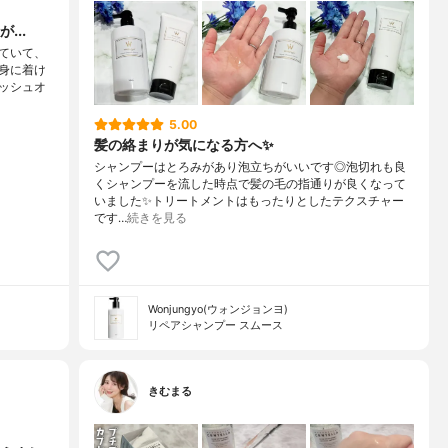
...
ていて、
身に着け
ッシュオ
5.00
髪の絡まりが気になる方へ✨
シャンプーはとろみがあり泡立ちがいいです◎泡切れも良
くシャンプーを流した時点で髪の毛の指通りが良くなって
いました✨トリートメントはもったりとしたテクスチャー
です…
続きを見る
Wonjungyo(ウォンジョンヨ)
リペアシャンプー スムース
きむまる