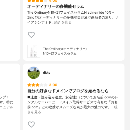
4.00
オーディナリーの多機能セラム
The OrdinaryN10+Z1フェイスセラムNiacinemide 10% +
Zinc 1%オーディナリーの多機能美容液🤍商品名の通り、ナ
イアシンアミド…
続きを見る
The Ordinary(オーディナリー)
N10+Z1フェイスセラム
rikky
3.00
自分の好きなドメインでブログを始めるなら
ップ！
■速度（読み込み速度、安定性）についてお名前.comのレ
す。特に
ンタルサーバーは、ドメイン取得サービスで有名な「お名
ニュアル
前.com」との連携がスムーズな点が最大の魅力です。…
続
きを見る