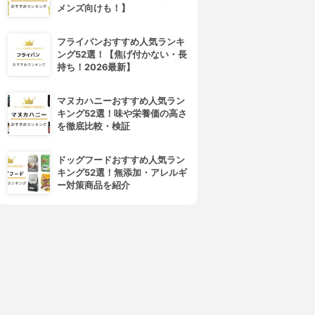
メンズ向けも！】
フライパンおすすめ人気ランキ
NTTコミュニケーションズ(エ
LINEモバイル(ラインモバイル)
ング52選！【焦げ付かない・長
・ティ・ティ・コミュニケー
LINEモバイル ドコモ回線
持ち！2026最新】
ションズ)
3.15
OCN モバイル ONE
¥1,100
3.15
マヌカハニーおすすめ人気ラン
¥1,180
キング52選！味や栄養価の高さ
を徹底比較・検証
ドッグフードおすすめ人気ラン
キング52選！無添加・アレルギ
ー対策商品を紹介