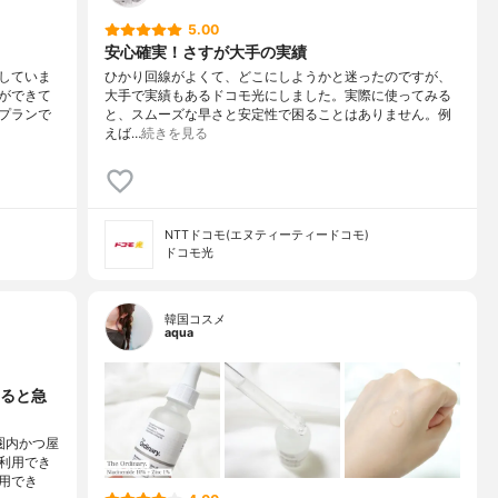
5.00
安心確実！さすが大手の実績
していま
ひかり回線がよくて、どこにしようかと迷ったのですが、
ができて
大手で実績もあるドコモ光にしました。実際に使ってみる
プランで
と、スムーズな早さと安定性で困ることはありません。例
えば…
続きを見る
NTTドコモ(エヌティーティードコモ)
ドコモ光
韓国コスメ
aqua
ると急
圏内かつ屋
利用でき
用でき