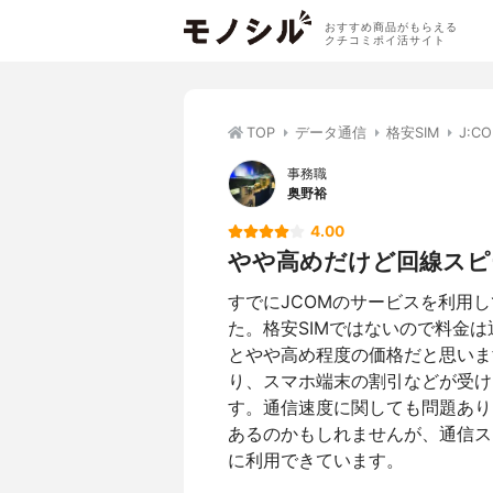
おすすめ商品がもらえる
クチコミポイ活サイト
TOP
データ通信
格安SIM
J:C
事務職
奥野裕
4.00
やや高めだけど回線スピ
すでにJCOMのサービスを利用
た。格安SIMではないので料金は
とやや高め程度の価格だと思いま
り、スマホ端末の割引などが受け
す。通信速度に関しても問題あり
あるのかもしれませんが、通信ス
に利用できています。