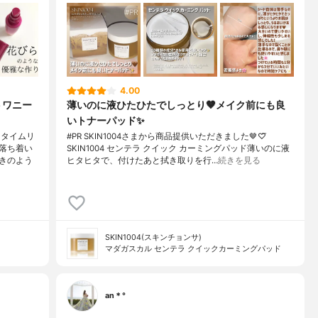
4.00
トワニー
薄いのに液ひたひたでしっとり🤎メイク前にも良
いトナーパッド✨️
 タイムリ
#PR SKIN1004さまから商品提供いただきました🤎♡⃛
落ち着い
SKIN1004 センテラ クイック カーミングパッド薄いのに液
きのよう
ヒタヒタで、付けたあと拭き取りを行…
続きを見る
SKIN1004(スキンチョンサ)
マダガスカル センテラ クイックカーミングパッド
an＊°