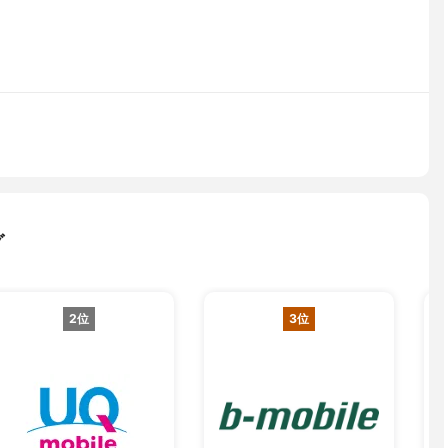
グ
2位
3位