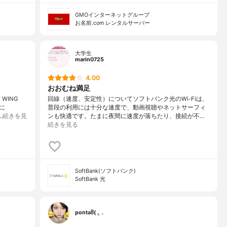
GMOインターネットグループ
お名前.com レンタルサーバー
大学生
marin0725
4.00
おおむね満足
WING
回線（速度、安定性）についてソフトバンク光のWi-Fiは、
に
普段の利用には十分な速度で、動画視聴やネットサーフィ
…
続きを見
ンも快適です。たまに夜間に速度が落ちたり、接続が不…
続きを見る
SoftBank(ソフトバンク)
SoftBank 光
pontaჱ̒( . ̫ .