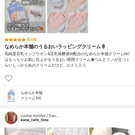
5.00
なめらか本舗のうるおいラッピングクリーム🍦
高純度豆乳イソフラボン&豆乳発酵液W配合のなめらか本舗クリームNC
はもっちりお肌に仕上がるうるおい密閉クリーム🧁つんとツノが立つく
らいしっかりめのクリームだけど…
続きを見る
なめらか本舗
クリーム NC
cosme monitor / Trav…
kana_cafe_time