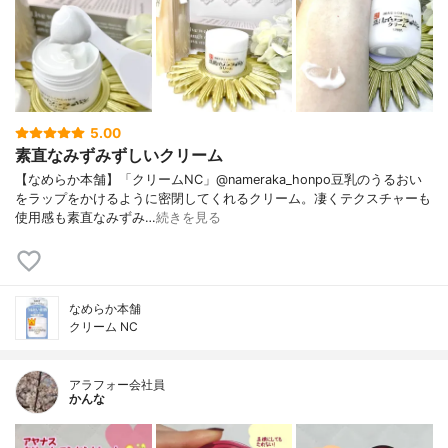
5.00
素直なみずみずしいクリーム
【なめらか本舗】「クリームNC」@nameraka_honpo豆乳のうるおい
をラップをかけるように密閉してくれるクリーム。凄くテクスチャーも
使用感も素直なみずみ…
続きを見る
なめらか本舗
クリーム NC
アラフォー会社員
かんな