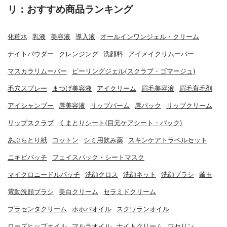
リ：おすすめ商品ランキング
化粧水
乳液
美容液
導入液
オールインワンジェル・クリーム
ナイトパウダー
クレンジング
洗顔料
アイメイクリムーバー
マスカラリムーバー
ピーリングジェル(スクラブ・ゴマージュ)
毛穴スプレー
まつげ美容液
アイクリーム
眉毛美容液
眉毛育毛剤
アイシャンプー
唇美容液
リップバーム
唇パック
リップクリーム
リップスクラブ
くまとりシート(目元ケアシート・パック)
あぶらとり紙
コットン
シミ用飲み薬
スキンケアトラベルセット
ニキビパッチ
フェイスパック・シートマスク
マイクロニードルパッチ
洗顔クロス
洗顔ネット
洗顔ブラシ
繭玉
電動洗顔ブラシ
美白クリーム
セラミドクリーム
プラセンタクリーム
ホホバオイル
スクワランオイル
ローズヒップオイル
マルラオイル
ナイトクリーム
ワセリン