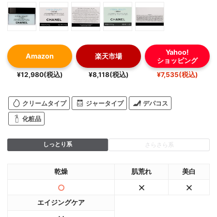
Yahoo!
Amazon
楽天市場
ショッピング
¥12,980(税込)
¥8,118(税込)
¥7,535(税込)
クリームタイプ
ジャータイプ
デパコス
化粧品
しっとり系
さらさら系
乾燥
肌荒れ
美白
エイジングケア