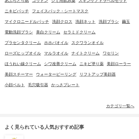
あぶらとり紙
コットン
シミ用飲み薬
スキンケアトラベルセット
ニキビパッチ
フェイスパック・シートマスク
マイクロニードルパッチ
洗顔クロス
洗顔ネット
洗顔ブラシ
繭玉
電動洗顔ブラシ
美白クリーム
セラミドクリーム
プラセンタクリーム
ホホバオイル
スクワランオイル
ローズヒップオイル
マルラオイル
ナイトクリーム
ワセリン
ほうれい線クリーム
シワ改善クリーム
ニキビ塗り薬
美顔ローラー
美顔スチーマー
ウォーターピーリング
リフトアップ美顔器
小顔ベルト
毛穴吸引器
かっさプレート
カテゴリ一覧へ
よく見られている人気おすすめ記事