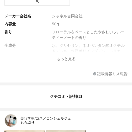
メーカー会社名
シャネル合同会社
内容量
50g
香り
フローラルをベースとしたやさしいフルー
ティーノートの香り
全成分
水、グリセリン、ネオペンタン酸オクチル
ドデシル、水添ポリイソブデン、シリカ、
安息香酸アルキル(C12-15)、ペンチレング
もっと見る
リコール、オクチルドデカノール、ステア
リン酸PEG-40、サザンカ油、ステアリン酸
グリセル、(アクリロイルジメチルタウリン
記載情報ミス報告
アンモニウム/VP)、コポリマー、ショウガ
根エキス、ツバキ花エキス、シア脂、フィ
トステリルカノラ油脂肪酸グリセリズ、フ
ェノキシエタノール、異性化糖、セタノー
クチコミ・評判(2)
ル、ステアレス-2、ジメチコン、香料、カ
プリリルグリコール、カルポマーNa、ラウ
ロイルサルコシン、PG、PEG-12、テトラ
美容学生/コスメコンシェルジュ
(ジーt-プチルヒドロキシヒドロケイヒ酸)ペ
ももぷり
ンタエリスリチル、ヒアルロン酸Na、クエ
ン酸Na、フィチン酸、クエン酸、トコフェ