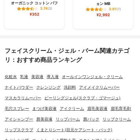
オーガニック コットン パフ
ョン MB
3.74
(2)
3.91
(7)
¥352
¥2,992
フェイスクリーム・ジェル・バーム関連カテゴ
リ：おすすめ商品ランキング
化粧水
乳液
美容液
導入液
オールインワンジェル・クリーム
ナイトパウダー
クレンジング
洗顔料
アイメイクリムーバー
マスカラリムーバー
ピーリングジェル(スクラブ・ゴマージュ)
毛穴スプレー
まつげ美容液
アイクリーム
眉毛美容液
眉毛育毛剤
アイシャンプー
唇美容液
リップバーム
唇パック
リップクリーム
リップスクラブ
くまとりシート(目元ケアシート・パック)