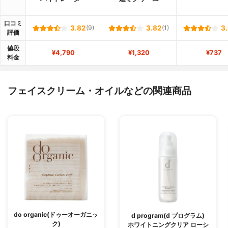
口コミ
3.82
(9)
3.82
(1)
3
評価
値段
¥4,790
¥1,320
¥737
料金
フェイスクリーム・オイルなどの関連商品
do organic(ドゥーオーガニッ
d program(d プログラム)
ク)
ホワイトニングクリア ローシ