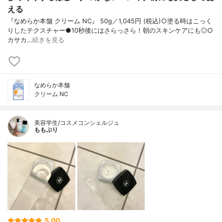
える
『なめらか本舗 クリーム NC』 50g／1,045円 (税込)○塗る時はこっく
りしたテクスチャー●10秒後にはさらっさら！朝のスキンケアにも◎○
カサカ…
続きを見る
なめらか本舗
クリーム NC
美容学生/コスメコンシェルジュ
ももぷり
5.00