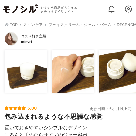
おすすめ商品がもらえる
クチコミポイ活サイト
TOP
スキンケア
フェイスクリーム・ジェル・バーム
DECENC
コスメ好き主婦
minori
5.00
更新日時：6ヶ月以上前
包み込まれるような不思議な感覚
置いておきやすいシンプルなデザイン
ころんと手のひらサイズのジャー容器