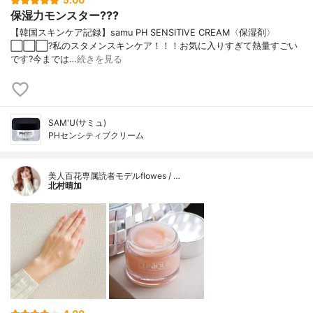
5.00
保湿力モンスター???
【韓国スキンケア記録】samu PH SENSITIVE CREAM〈保湿剤〉
⬜️⬜️⬜️?私のスタメンスキンケア！！！お気に入りすぎて熱量すごい
です?今までは…
続きを見る
SAM'U(サミュ)
PHセンシティブクリーム
美人百花専属読者モデルflowes / …
北村晴加