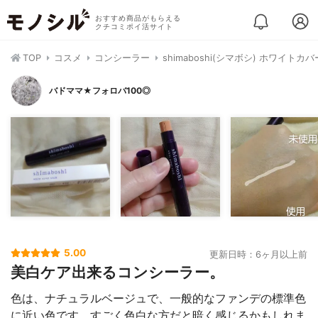
おすすめ商品がもらえる
クチコミポイ活サイト
TOP
コスメ
コンシーラー
shimaboshi(シマボシ) ホワイト
バドママ★フォロバ100◎
5.00
更新日時：6ヶ月以上前
美白ケア出来るコンシーラー。
色は、ナチュラルベージュで、一般的なファンデの標準色
に近い色です。すごく色白な方だと暗く感じるかもしれま