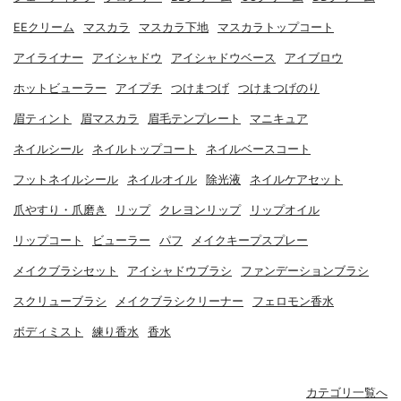
EEクリーム
マスカラ
マスカラ下地
マスカラトップコート
アイライナー
アイシャドウ
アイシャドウベース
アイブロウ
ホットビューラー
アイプチ
つけまつげ
つけまつげのり
眉ティント
眉マスカラ
眉毛テンプレート
マニキュア
ネイルシール
ネイルトップコート
ネイルベースコート
フットネイルシール
ネイルオイル
除光液
ネイルケアセット
爪やすり・爪磨き
リップ
クレヨンリップ
リップオイル
リップコート
ビューラー
パフ
メイクキープスプレー
メイクブラシセット
アイシャドウブラシ
ファンデーションブラシ
スクリューブラシ
メイクブラシクリーナー
フェロモン香水
ボディミスト
練り香水
香水
カテゴリ一覧へ