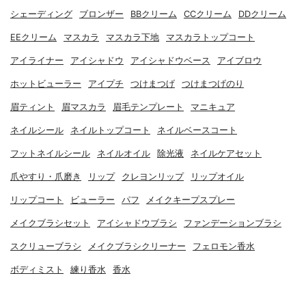
シェーディング
ブロンザー
BBクリーム
CCクリーム
DDクリーム
EEクリーム
マスカラ
マスカラ下地
マスカラトップコート
アイライナー
アイシャドウ
アイシャドウベース
アイブロウ
ホットビューラー
アイプチ
つけまつげ
つけまつげのり
眉ティント
眉マスカラ
眉毛テンプレート
マニキュア
ネイルシール
ネイルトップコート
ネイルベースコート
フットネイルシール
ネイルオイル
除光液
ネイルケアセット
爪やすり・爪磨き
リップ
クレヨンリップ
リップオイル
リップコート
ビューラー
パフ
メイクキープスプレー
メイクブラシセット
アイシャドウブラシ
ファンデーションブラシ
スクリューブラシ
メイクブラシクリーナー
フェロモン香水
ボディミスト
練り香水
香水