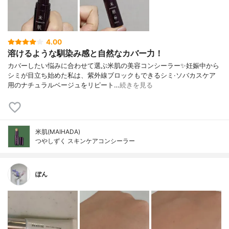
4.00
溶けるような馴染み感と自然なカバー力！
カバーしたい悩みに合わせて選ぶ米肌の美容コンシーラー✨妊娠中から
シミが目立ち始めた私は、紫外線ブロックもできるシミ·ソバカスケア
用のナチュラルベージュをリピート…
続きを見る
米肌(MAIHADA)
つやしずく スキンケアコンシーラー
ぽん