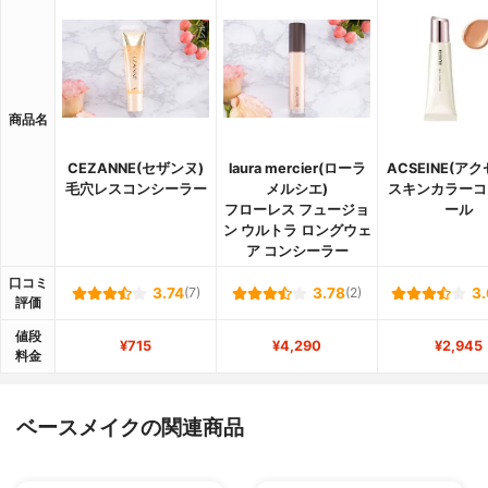
商品名
CEZANNE(セザンヌ)
laura mercier(ローラ
ACSEINE(ア
毛穴レスコンシーラー
メルシエ)
スキンカラーコ
フローレス フュージョ
ール
ン ウルトラ ロングウェ
ア コンシーラー
口コミ
3.74
(7)
3.78
(2)
3.
評価
値段
¥715
¥4,290
¥2,945
料金
ベースメイクの関連商品