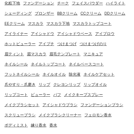
化粧下地
ファンデーション
チーク
フェイスパウダー
ハイライト
シェーディング
ブロンザー
BBクリーム
CCクリーム
DDクリーム
EEクリーム
マスカラ
マスカラ下地
マスカラトップコート
アイライナー
アイシャドウ
アイシャドウベース
アイブロウ
ホットビューラー
アイプチ
つけまつげ
つけまつげのり
眉ティント
眉マスカラ
眉毛テンプレート
マニキュア
ネイルシール
ネイルトップコート
ネイルベースコート
フットネイルシール
ネイルオイル
除光液
ネイルケアセット
爪やすり・爪磨き
リップ
クレヨンリップ
リップオイル
リップコート
ビューラー
パフ
メイクキープスプレー
メイクブラシセット
アイシャドウブラシ
ファンデーションブラシ
スクリューブラシ
メイクブラシクリーナー
フェロモン香水
ボディミスト
練り香水
香水