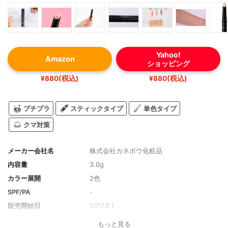
Yahoo!
Amazon
ショッピング
¥880(税込)
¥880(税込)
プチプラ
スティックタイプ
単色タイプ
クマ対策
メーカー会社名
株式会社カネボウ化粧品
内容量
3.0g
カラー展開
2色
SPF/PA
-
販売開始日
2017.8.1
もっと見る