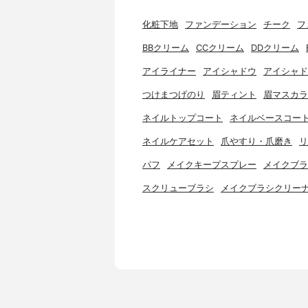
化粧下地
ファンデーション
チーク
フ
BBクリーム
CCクリーム
DDクリーム
アイライナー
アイシャドウ
アイシャド
つけまつげのり
眉ティント
眉マスカラ
ネイルトップコート
ネイルベースコー
ネイルケアセット
爪やすり・爪磨き
リ
パフ
メイクキープスプレー
メイクブラ
スクリューブラシ
メイクブラシクリー