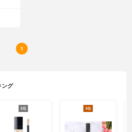
1
キング
2位
3位