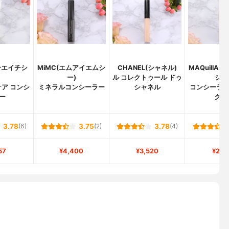
ーエイチシ
MiMC(エムアイエムシ
CHANEL(シャネル)
MAQuillA
)
ー)
ル コレクトゥール ドゥ
ジュ
ア コンシ
ミネラルコンシーラー
シャネル
コンシーラ
ー
ク E
3.78
(6)
3.75
(2)
3.78
(4)
57
¥4,400
¥3,520
¥2,1