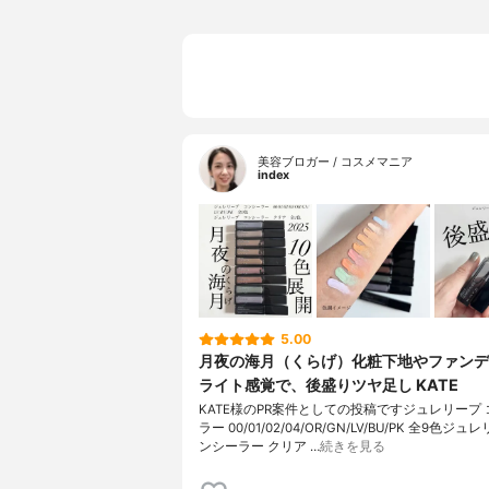
美容ブロガー / コスメマニア
index
5.00
月夜の海月（くらげ）化粧下地やファンデ
ライト感覚で、後盛りツヤ足し KATE
KATE様のPR案件としての投稿ですジュレリープ
ラー 00/01/02/04/OR/GN/LV/BU/PK 全9色ジュ
ンシーラー クリア …
続きを見る