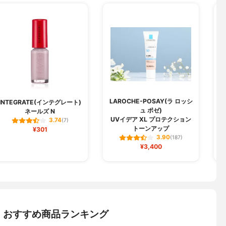
LAROCHE-POSAY(ラ ロッシ
P
INTEGRATE(インテグレート)
ュ ポゼ)
ネールズ N
UVイデア XL プロテクション
3.74
(7)
トーンアップ
¥301
3.90
(187)
¥3,400
：おすすめ商品ランキング