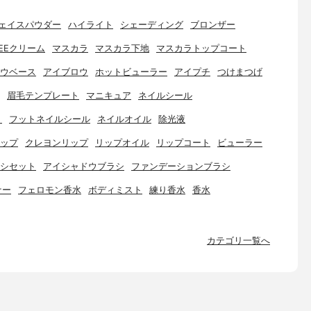
ェイスパウダー
ハイライト
シェーディング
ブロンザー
EEクリーム
マスカラ
マスカラ下地
マスカラトップコート
ウベース
アイブロウ
ホットビューラー
アイプチ
つけまつげ
眉毛テンプレート
マニキュア
ネイルシール
ト
フットネイルシール
ネイルオイル
除光液
ップ
クレヨンリップ
リップオイル
リップコート
ビューラー
シセット
アイシャドウブラシ
ファンデーションブラシ
ナー
フェロモン香水
ボディミスト
練り香水
香水
カテゴリ一覧へ