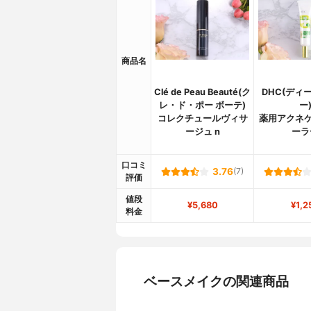
商品名
Clé de Peau Beauté(ク
DHC(ディ
レ・ド・ポー ボーテ)
ー
コレクチュールヴィサ
薬用アクネケ
ージュ n
ーラ
口コミ
3.76
(7)
評価
値段
¥5,680
¥1,2
料金
ベースメイクの関連商品