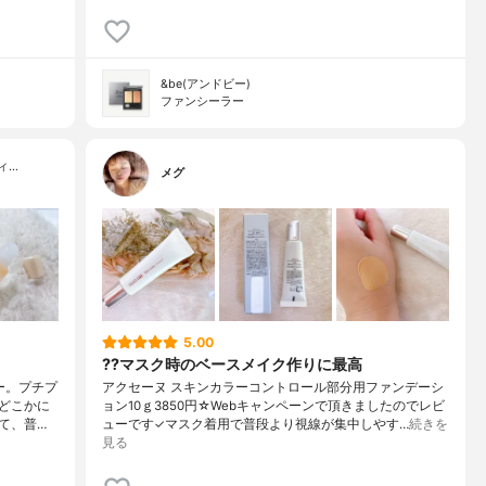
&be(アンドビー)
ファンシーラー
ィ…
メグ
5.00
??マスク時のベースメイク作りに最高
ー。プチプ
アクセーヌ スキンカラーコントロール部分用ファンデーシ
どこかに
ョン10ｇ3850円☆Webキャンペーンで頂きましたのでレビ
て、普…
ューです✓マスク着用で普段より視線が集中しやす…
続きを
見る