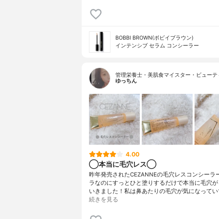
BOBBI BROWN(ボビイブラウン)
インテンシブ セラム コンシーラー
管理栄養士・美肌食マイスター・ビューテ
ゆっちん
4.00
◯本当に毛穴レス◯
昨年発売されたCEZANNEの毛穴レスコンシーラ
ラなのにすっとひと塗りするだけで本当に毛穴が
いきました！私は鼻あたりの毛穴が気になってい
続きを見る