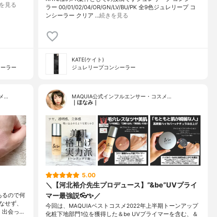
を見る
ラー 00/01/02/04/OR/GN/LV/BU/PK 全9色ジュレリープ コ
ンシーラー クリア …
続きを見る
KATE(ケイト)
シーラー
ジュレリープコンシーラー
メ…
MAQUIA公式インフルエンサー・コスメ…
｜ほなみ｜
5.00
＼【河北裕介先生プロデュース】”&be”UVプライ
マー最強説👓✨／
あるので何
なせず、
今回は、MAQUIAベストコスメ2022年上半期トーンアップ
、出会っ…
化粧下地部門1位を獲得した＆be UVプライマーを含む、＆