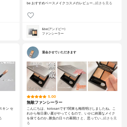
be おすすめベースメイクコスメのレビュー…
続きを見る
&be(アンドビー)
ファンシーラー
退会させていただきます
5.00
無敵ファンシーラー
 スキン セ
こんにちは、kotosanです?関東も梅雨明けしましたね。こ
れから毎日暑い夏がやってくるので、いかに綺麗なメイク
る
を保てるのか..勝負の日々の幕開け と、思ってい…
続きを見
る