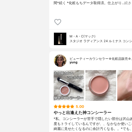
間*続く *化粧もちデータ取得済。仕上がり…
続き
M・A・C(マック)
スタジオ ラディアンス 24 ルミナス コン
ビューティーカウンセラー☆化粧品販売☆
yung
5.00
やっと出逢えた神コンシーラー
*私、コンシーラーが苦手で隠したい部分は沢山
度もトライしているんですが、、なかなか使いこ
綺麗に見せたくなるのに余計汚くなる。。⁡*でも