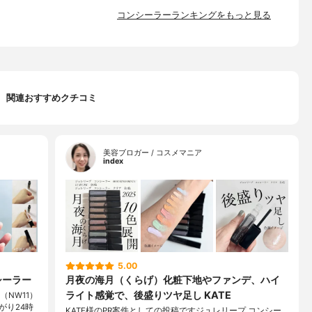
コンシーラーランキングをもっと見る
関連おすすめクチコミ
美容ブロガー / コスメマニア
index
5.00
シーラー
月夜の海月（くらげ）化粧下地やファンデ、ハイ
ライト感覚で、後盛りツヤ足し KATE
（NW11）
がり24時
KATE様のPR案件としての投稿ですジュレリープ コンシー