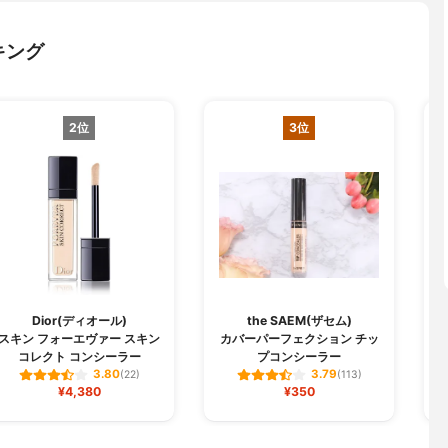
キング
2位
3位
M
Dior(ディオール)
the SAEM(ザセム)
スキン フォーエヴァー スキン
カバーパーフェクション チッ
コレクト コンシーラー
プコンシーラー
3.80
3.79
(22)
(113)
¥4,380
¥350