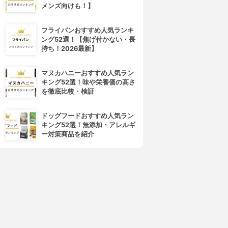
メンズ向けも！】
フライパンおすすめ人気ランキ
ング52選！【焦げ付かない・長
持ち！2026最新】
4位
5位
マヌカハニーおすすめ人気ラン
キング52選！味や栄養価の高さ
を徹底比較・検証
ドッグフードおすすめ人気ラン
キング52選！無添加・アレルギ
ー対策商品を紹介
AYBELLINE NEW YORK(メ
NARS(ナーズ)
イベリン ニューヨーク)
ソフトマットコンプリートコン
フィットミー コンシーラー
シーラー
3.79
(10)
3.79
(8)
¥860
¥2,880