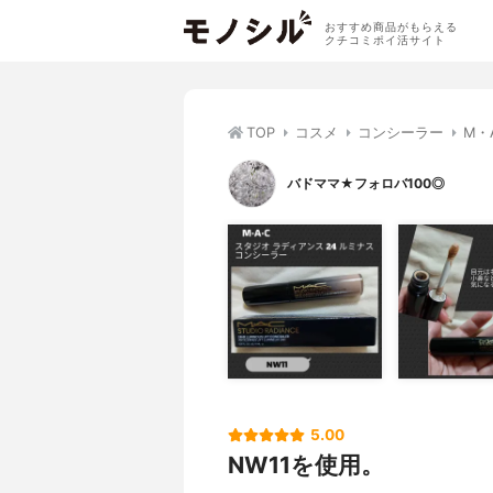
おすすめ商品がもらえる
クチコミポイ活サイト
TOP
コスメ
コンシーラー
M・
バドママ★フォロバ100◎
5.00
NW11を使用。