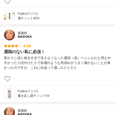
Fujiko(フジコ)
眉ティントADV
看護師
MADOKA
4.00
眉頭のない私に必須！
若かりし頃に抜きすぎて生えなくなった眉頭（涙）ペンシルだと消えや
すかったりぼやけたりで自眉のような毛流れがうまく描かないことが多
かったのですが、これに出会って眉…
続きを見る
Fujiko(フジコ)
書き足し眉ティントSV
看護師
MADOKA