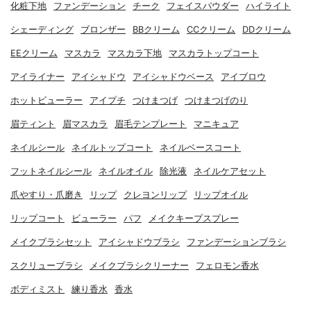
化粧下地
ファンデーション
チーク
フェイスパウダー
ハイライト
シェーディング
ブロンザー
BBクリーム
CCクリーム
DDクリーム
EEクリーム
マスカラ
マスカラ下地
マスカラトップコート
アイライナー
アイシャドウ
アイシャドウベース
アイブロウ
ホットビューラー
アイプチ
つけまつげ
つけまつげのり
眉ティント
眉マスカラ
眉毛テンプレート
マニキュア
ネイルシール
ネイルトップコート
ネイルベースコート
フットネイルシール
ネイルオイル
除光液
ネイルケアセット
爪やすり・爪磨き
リップ
クレヨンリップ
リップオイル
リップコート
ビューラー
パフ
メイクキープスプレー
メイクブラシセット
アイシャドウブラシ
ファンデーションブラシ
スクリューブラシ
メイクブラシクリーナー
フェロモン香水
ボディミスト
練り香水
香水