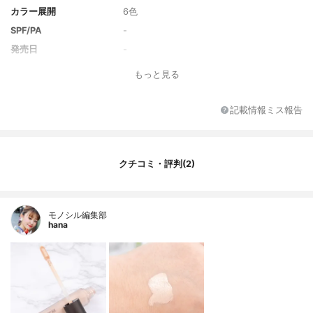
カラー展開
6色
SPF/PA
-
発売日
-
もっと見る
記載情報ミス報告
クチコミ・評判(2)
モノシル編集部
hana