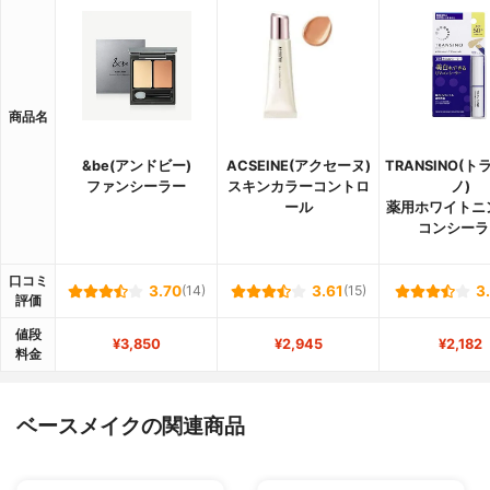
商品名
&be(アンドビー)
ACSEINE(アクセーヌ)
TRANSINO(
ファンシーラー
スキンカラーコントロ
ノ)
ール
薬用ホワイトニ
コンシーラ
口コミ
3.70
(14)
3.61
(15)
3
評価
値段
¥3,850
¥2,945
¥2,182
料金
ベースメイクの関連商品