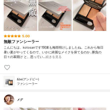
5.00
無敵ファンシーラー
こんにちは、kotosanです?関東も梅雨明けしましたね。これから毎日
暑い夏がやってくるので、いかに綺麗なメイクを保てるのか..勝負の
日々の幕開け と、思ってい…
続きを見る
&be(アンドビー)
ファンシーラー
メグ