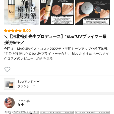
5.00
＼【河北裕介先生プロデュース】”&be”UVプライマー最
強説👓✨／
今回は、MAQUIAベストコスメ2022年上半期トーンアップ化粧下地部
門1位を獲得した＆be UVプライマーを含む、＆be おすすめベースメイ
クコスメのレビュー…
続きを見る
&be(アンドビー)
ファンシーラー
イエベ春
なゆ