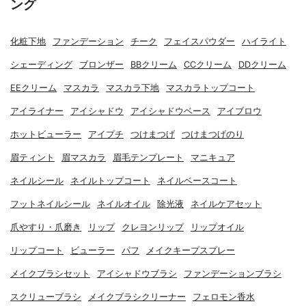
ング
化粧下地
ファンデーション
チーク
フェイスパウダー
ハイライト
シェーディング
ブロンザー
BBクリーム
CCクリーム
DDクリーム
EEクリーム
マスカラ
マスカラ下地
マスカラトップコート
アイライナー
アイシャドウ
アイシャドウベース
アイブロウ
ホットビューラー
アイプチ
つけまつげ
つけまつげのり
眉ティント
眉マスカラ
眉毛テンプレート
マニキュア
ネイルシール
ネイルトップコート
ネイルベースコート
フットネイルシール
ネイルオイル
除光液
ネイルケアセット
爪やすり・爪磨き
リップ
クレヨンリップ
リップオイル
リップコート
ビューラー
パフ
メイクキープスプレー
メイクブラシセット
アイシャドウブラシ
ファンデーションブラシ
スクリューブラシ
メイクブラシクリーナー
フェロモン香水