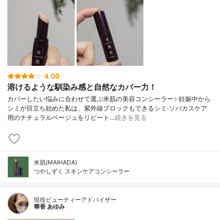
4.00
溶けるような馴染み感と自然なカバー力！
カバーしたい悩みに合わせて選ぶ米肌の美容コンシーラー✨妊娠中から
シミが目立ち始めた私は、紫外線ブロックもできるシミ·ソバカスケア
用のナチュラルベージュをリピート…
続きを見る
米肌(MAIHADA)
つやしずく スキンケアコンシーラー
現役ビューティーアドバイザー
華香 あゆみ