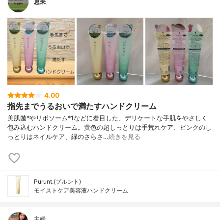
恵未
4.00
指先までうるおいで満たすハンドクリーム
美肌菌*やリポソーム*1などに着目した、デリケートな手肌をやさしく
包み込むハンドクリーム。黄色の超しっとりは手荒れケア、ピンクのし
っとりはネイルケア、緑のさらさ…
続きを見る
Purunt.(プルント)
モイストケア美容液ハンドクリーム
主婦