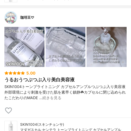
珈琲豆♡
5.00
うるおうつぶつぶ入り美白美容液
SKIN1004トーンブライトニング カプセルアンプルつぶつぶ入り美容液
外部環境により刺激を受けた肌を素早く鎮静☘️カプセルに閉じ込められ
たこだわりのMADE …
続きを見る
SKIN1004(スキンチョンサ)
マダガスカル センテラ トーンブライトニング カプセルアンプル