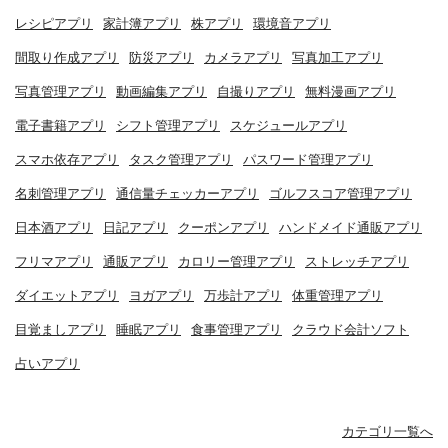
レシピアプリ
家計簿アプリ
株アプリ
環境音アプリ
間取り作成アプリ
防災アプリ
カメラアプリ
写真加工アプリ
写真管理アプリ
動画編集アプリ
自撮りアプリ
無料漫画アプリ
電子書籍アプリ
シフト管理アプリ
スケジュールアプリ
スマホ依存アプリ
タスク管理アプリ
パスワード管理アプリ
名刺管理アプリ
通信量チェッカーアプリ
ゴルフスコア管理アプリ
日本酒アプリ
日記アプリ
クーポンアプリ
ハンドメイド通販アプリ
フリマアプリ
通販アプリ
カロリー管理アプリ
ストレッチアプリ
ダイエットアプリ
ヨガアプリ
万歩計アプリ
体重管理アプリ
目覚ましアプリ
睡眠アプリ
食事管理アプリ
クラウド会計ソフト
占いアプリ
カテゴリ一覧へ