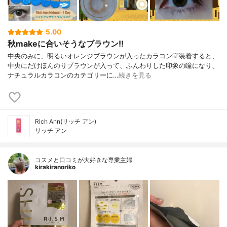
5.00
秋makeに合いそうなブラウン!!
中央のみに、明るいオレンジブラウンが入ったカラコン💡装着すると、
中央にだけほんのりブラウンが入って、ふんわりした印象の瞳になり、
ナチュラルカラコンのカテゴリーに…
続きを見る
Rich Ann(リッチ アン)
リッチ アン
コスメと口コミが大好きな専業主婦
kirakiranoriko