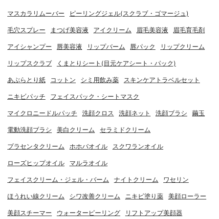
マスカラリムーバー
ピーリングジェル(スクラブ・ゴマージュ)
毛穴スプレー
まつげ美容液
アイクリーム
眉毛美容液
眉毛育毛剤
アイシャンプー
唇美容液
リップバーム
唇パック
リップクリーム
リップスクラブ
くまとりシート(目元ケアシート・パック)
あぶらとり紙
コットン
シミ用飲み薬
スキンケアトラベルセット
ニキビパッチ
フェイスパック・シートマスク
マイクロニードルパッチ
洗顔クロス
洗顔ネット
洗顔ブラシ
繭玉
電動洗顔ブラシ
美白クリーム
セラミドクリーム
プラセンタクリーム
ホホバオイル
スクワランオイル
ローズヒップオイル
マルラオイル
フェイスクリーム・ジェル・バーム
ナイトクリーム
ワセリン
ほうれい線クリーム
シワ改善クリーム
ニキビ塗り薬
美顔ローラー
美顔スチーマー
ウォーターピーリング
リフトアップ美顔器