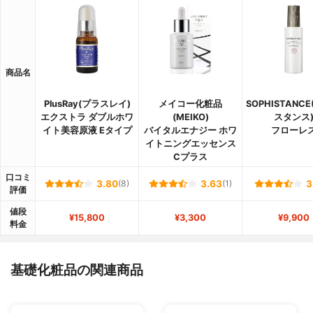
商品名
PlusRay(プラスレイ)
メイコー化粧品
SOPHISTANC
エクストラ ダブルホワ
(MEIKO)
スタンス
イト美容原液 Eタイプ
バイタルエナジー ホワ
フローレ
イトニングエッセンス
Cプラス
口コミ
3.80
(8)
3.63
(1)
3
評価
値段
¥15,800
¥3,300
¥9,900
料金
基礎化粧品の関連商品