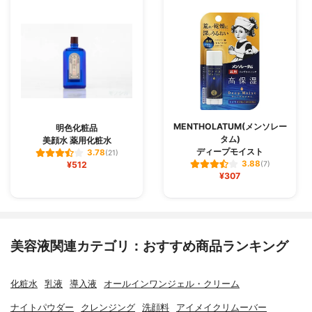
MENTHOLATUM(メンソレー
明色化粧品
タム)
美顔水 薬用化粧水
ディープモイスト
3.78
(21)
3.88
¥512
(7)
¥307
美容液関連カテゴリ：おすすめ商品ランキング
化粧水
乳液
導入液
オールインワンジェル・クリーム
ナイトパウダー
クレンジング
洗顔料
アイメイクリムーバー