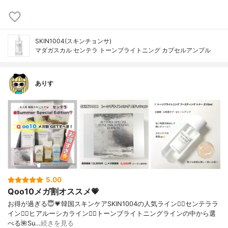
SKIN1004(スキンチョンサ)
マダガスカル センテラ トーンブライトニング カプセルアンプル
ありす
5.00
Qoo10メガ割オススメ💗
お得が過ぎる😇💗韓国スキンケアSKIN1004の人気ライン🧚‍♂️センテララ
イン🧚‍♂️ヒアルーシカライン🧚‍♂️トーンブライトニングラインの中から選
べる🌺Su…
続きを見る