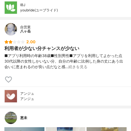
IBJ
youbride(ユーブライド)
自営業
八ヶ岳
2.00
利用者が少ない分チャンスが少ない
■アプリ利用時の年齢38歳■性別男性■アプリを利用してよかった点
30代以降の女性しかいない分、自分の年齢に比例した身の丈にあう出
会いに恵まれるのが良い点だなと感…
続きを見る
アンジュ
アンジュ
恵未