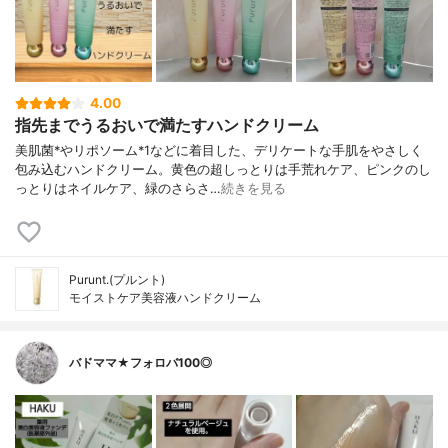
4.00
指先までうるおいで満たすハンドクリーム
美肌菌*やリポソーム*1などに着目した、デリケートな手肌をやさしく
包み込むハンドクリーム。黄色の超しっとりは手荒れケア、ピンクのし
っとりはネイルケア、緑のさらさ…
続きを見る
Purunt.(プルント)
モイストケア美容液ハンドクリーム
バドママ★フォロバ100◎