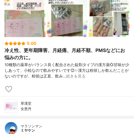
5.00
冷え性、更年期障害、月経痛、月経不順、PMSなどにお
悩みの方に。
10種類の薬草がバランス良く配合された錠剤タイプの漢方薬💞甘味が少
しあって、小粒なので飲みやすいです😊✨漢方は粉状しか飲んだことが
ないのですが、粉状は正直、飲み…
続きを見る
草漢堂
女恵丹
マラソンマン
ミヤケン