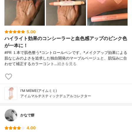
5.00
ハイライト効果のコンシーラーと血色感アップのピンク色
が一本に！
#PR １本で肌色整う*コントロールペンです。*メイクアップ効果による
肌なじみのよさを追求した独自開発のマーブルベージュと、肌悩みに合
わせて補正するカラーコント…
続きを見る
I'M MEME(アイムミミ)
アイムマルチスティックデュアルコレクター
かなで餅
4.00