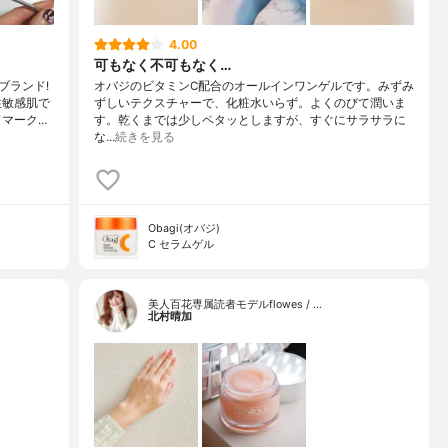
4.00
可もなく不可もなく…
ブランド!
オバジのビタミンC配合のオールインワンゲルです。みずみ
性敏感肌で
ずしいテクスチャーで、化粧水いらず。よくのびて潤いま
ドマーク…
す。乾くまでは少しペタッとしますが、すぐにサラサラに
な…
続きを見る
Obagi(オバジ)
C セラムゲル
美人百花専属読者モデルflowes / …
北村晴加