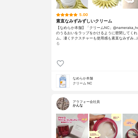
5.00
素直なみずみずしいクリーム
【なめらか本舗】「クリームNC」@nameraka_h
のうるおいをラップをかけるように密閉してくれ
ム。凄くテクスチャーも使用感も素直なみずみ…
る
なめらか本舗
クリーム NC
アラフォー会社員
かんな