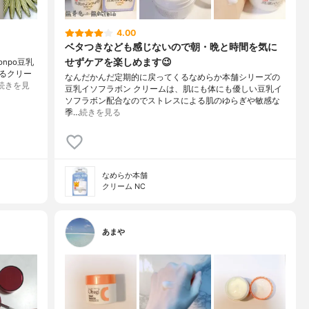
4.00
ベタつきなども感じないので朝・晩と時間を気に
せずケアを楽しめます😉
onpo豆乳
るクリー
なんだかんだ定期的に戻ってくるなめらか本舗シリーズの
続きを見
豆乳イソフラボン クリームは、肌にも体にも優しい豆乳イ
ソフラボン配合なのでストレスによる肌のゆらぎや敏感な
季…
続きを見る
なめらか本舗
クリーム NC
あまや