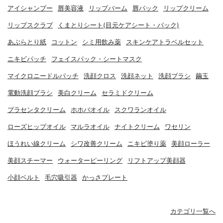
アイシャンプー
唇美容液
リップバーム
唇パック
リップクリーム
リップスクラブ
くまとりシート(目元ケアシート・パック)
あぶらとり紙
コットン
シミ用飲み薬
スキンケアトラベルセット
ニキビパッチ
フェイスパック・シートマスク
マイクロニードルパッチ
洗顔クロス
洗顔ネット
洗顔ブラシ
繭玉
電動洗顔ブラシ
美白クリーム
セラミドクリーム
プラセンタクリーム
ホホバオイル
スクワランオイル
ローズヒップオイル
マルラオイル
ナイトクリーム
ワセリン
ほうれい線クリーム
シワ改善クリーム
ニキビ塗り薬
美顔ローラー
美顔スチーマー
ウォーターピーリング
リフトアップ美顔器
小顔ベルト
毛穴吸引器
かっさプレート
カテゴリ一覧へ