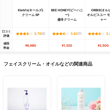
Kiehl's(キールズ)
BEE HONEY(ビーハニ
ORBIS(オル
クリーム SP
ー)
オルビスユー 
越冬クリーム
ャー
口コミ
3.70
(2)
3.82
(1)
3.
評価
値段
¥6,980
¥1,320
¥2,500
料金
フェイスクリーム・オイルなどの関連商品