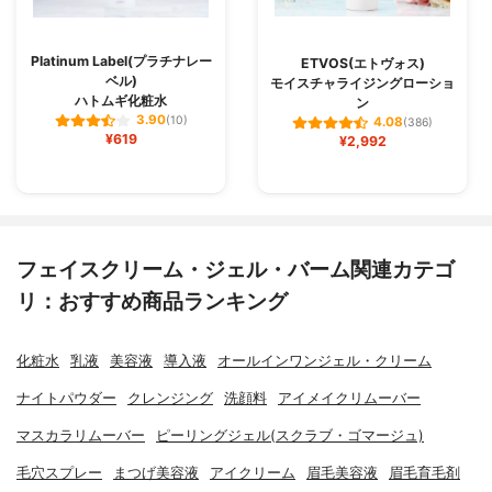
Platinum Label(プラチナレー
ETVOS(エトヴォス)
ベル)
モイスチャライジングローショ
ハトムギ化粧水
ン
3.90
(10)
4.08
(386)
¥619
¥2,992
フェイスクリーム・ジェル・バーム関連カテゴ
リ：おすすめ商品ランキング
化粧水
乳液
美容液
導入液
オールインワンジェル・クリーム
ナイトパウダー
クレンジング
洗顔料
アイメイクリムーバー
マスカラリムーバー
ピーリングジェル(スクラブ・ゴマージュ)
毛穴スプレー
まつげ美容液
アイクリーム
眉毛美容液
眉毛育毛剤