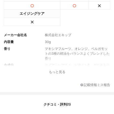
エイジングケア
メーカー会社名
株式会社エキップ
内容量
30g
香り
マキシマフルーツ、オレンジ、ベルガモッ
トの3種の精油をバランスよくブレンドした
香り
全成分
ナイアシンアミド、ビタミンE、グリチルリ
チン酸類、ニーム葉エキス、キャロットオ
もっと見る
イル、カムカム種子エキス、アボカドオイ
ル、ユズエキス、トウヒエキス、ビルベリ
ー葉エキス
記載情報ミス報告
クチコミ・評判(1)