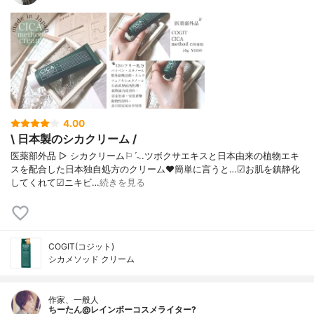
4.00
\ 日本製のシカクリーム /
医薬部外品 ▷ シカクリーム⚐ˊ˗..ツボクサエキスと日本由来の植物エキ
スを配合した日本独自処方のクリーム❤︎簡単に言うと…☑︎お肌を鎮静化
してくれて☑︎ニキビ…
続きを見る
COGIT(コジット)
シカメソッド クリーム
作家、一般人
ちーたん@レインボーコスメライター?