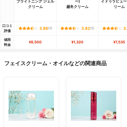
ブライトニング ジェル
ー)
イドゥラビュー
クリーム
越冬クリーム
リーム
口コミ
3.86
(1)
3.82
(1)
3
評価
値段
¥8,500
¥1,320
¥7,535
料金
フェイスクリーム・オイルなどの関連商品