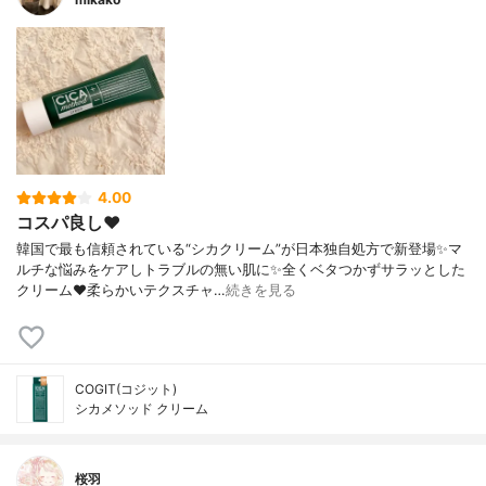
4.00
コスパ良し❤️
韓国で最も信頼されている“シカクリーム”が日本独自処方で新登場✨マ
ルチな悩みをケアしトラブルの無い肌に✨全くベタつかずサラッとした
クリーム❤️柔らかいテクスチャ…
続きを見る
COGIT(コジット)
シカメソッド クリーム
桜羽