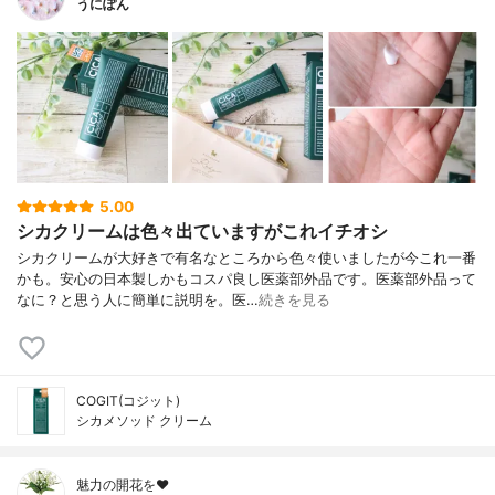
うにぽん
5.00
シカクリームは色々出ていますがこれイチオシ
シカクリームが大好きで有名なところから色々使いましたが今これ一番
かも。安心の日本製しかもコスパ良し医薬部外品です。医薬部外品って
なに？と思う人に簡単に説明を。医…
続きを見る
COGIT(コジット)
シカメソッド クリーム
魅力の開花を❤︎