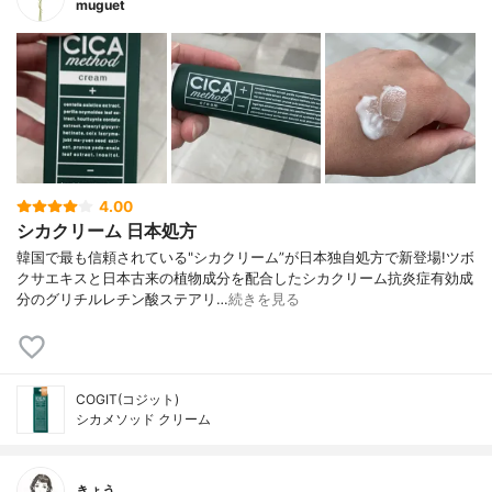
muguet
4.00
シカクリーム 日本処方
韓国で最も信頼されている"シカクリーム”が日本独自処方で新登場!ツボ
クサエキスと日本古来の植物成分を配合したシカクリーム抗炎症有効成
分のグリチルレチン酸ステアリ…
続きを見る
COGIT(コジット)
シカメソッド クリーム
きょう