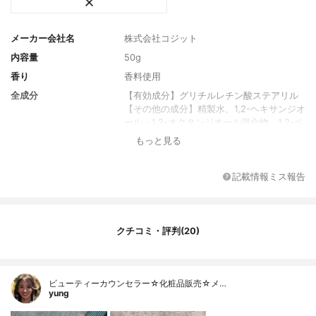
メーカー会社名
株式会社コジット
内容量
50g
香り
香料使用
全成分
【有効成分】グリチルレチン酸ステアリル
【その他の成分】精製水、1,2-ヘキサンジオ
ール・1,2-オクタンジオール混合物、1,2-ペ
ンタンジオール、1,3-ブチレングリコ ー
もっと見る
ル、アラキルグルコシド・アラキルアルコ
ール・ベヘニルアルコール、イノシット、
カルボキシビニルポリマー、グリセリンモ
記載情報ミス報告
ノ2-エチルへキシルエーテル、サクラ葉抽
出液、シア脂、 自己乳化型モノステアリン
酸グリセリル、シソエキス（1）、親油型モ
ノステアリン酸グリセリル、水酸化カリウ
クチコミ・評判(20)
ム、ステアリン酸、ツボクサエキス、天然
ビタミンE、ドクダミエキス、トリ（カプリ
ル・カプリン酸）グリセリル、濃グリセリ
ビューティーカウンセラー☆化粧品販売☆メ…
ン、ベヘニルアルコール、メチルポリシロ
yung
キサン、ヨクイニンエキス、香料