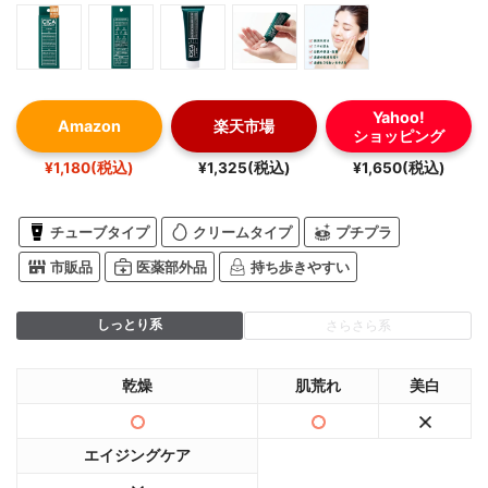
Yahoo!
Amazon
楽天市場
ショッピング
¥1,180(税込)
¥1,325(税込)
¥1,650(税込)
チューブタイプ
クリームタイプ
プチプラ
市販品
医薬部外品
持ち歩きやすい
しっとり系
さらさら系
乾燥
肌荒れ
美白
エイジングケア