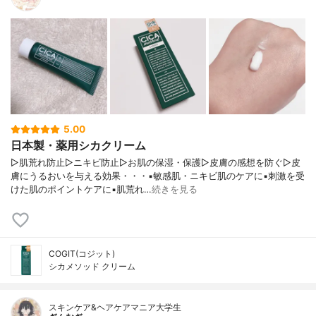
5.00
日本製・薬用シカクリーム
▷肌荒れ防止▷ニキビ防止▷お肌の保湿・保護▷皮膚の感想を防ぐ▷皮
膚にうるおいを与える効果・・・▪敏感肌・ニキビ肌のケアに▪刺激を受
けた肌のポイントケアに▪肌荒れ…
続きを見る
COGIT(コジット)
シカメソッド クリーム
スキンケア&ヘアケアマニア大学生