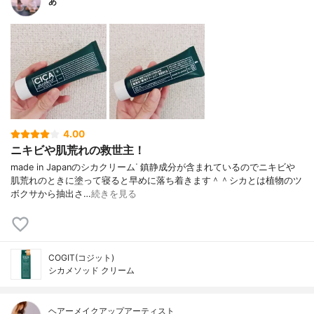
あ
4.00
ニキビや肌荒れの救世主！
made in Japanのシカクリームᐝ 鎮静成分が含まれているのでニキビや
肌荒れのときに塗って寝ると早めに落ち着きます＾＾シカとは植物のツ
ボクサから抽出さ…
続きを見る
COGIT(コジット)
シカメソッド クリーム
ヘアーメイクアップアーティスト