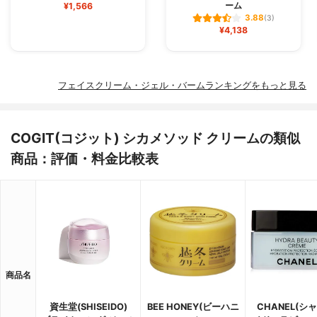
ーム
¥1,566
3.88
(3)
¥4,138
フェイスクリーム・ジェル・バームランキングをもっと見る
COGIT(コジット) シカメソッド クリームの類似
商品：評価・料金比較表
商品名
資生堂(SHISEIDO)
BEE HONEY(ビーハニ
CHANEL(シ