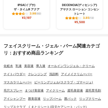
IPSA(イプサ)
DECENCIA(ディセンシア)
ザ・タイムR アクア
アヤナス ローション コンセン
トレート
3.98
(93)
¥3,197
3.85
(13)
¥5,500
フェイスクリーム・ジェル・バーム関連カテゴ
リ：おすすめ商品ランキング
化粧水
乳液
美容液
導入液
オールインワンジェル・クリーム
ナイトパウダー
クレンジング
洗顔料
アイメイクリムーバー
マスカラリムーバー
ピーリングジェル(スクラブ・ゴマージュ)
毛穴スプレー
まつげ美容液
アイクリーム
眉毛美容液
眉毛育毛剤
アイシャンプー
唇美容液
リップバーム
唇パック
リップクリーム
リップスクラブ
くまとりシート(目元ケアシート・パック)