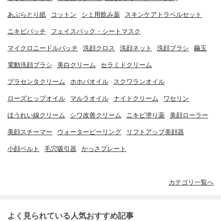
あぶらとり紙
コットン
シミ用飲み薬
スキンケアトラベルセット
ニキビパッチ
フェイスパック・シートマスク
マイクロニードルパッチ
洗顔クロス
洗顔ネット
洗顔ブラシ
繭玉
電動洗顔ブラシ
美白クリーム
セラミドクリーム
プラセンタクリーム
ホホバオイル
スクワランオイル
ローズヒップオイル
マルラオイル
ナイトクリーム
ワセリン
ほうれい線クリーム
シワ改善クリーム
ニキビ塗り薬
美顔ローラー
美顔スチーマー
ウォーターピーリング
リフトアップ美顔器
小顔ベルト
毛穴吸引器
かっさプレート
カテゴリ一覧へ
よく見られている人気おすすめ記事