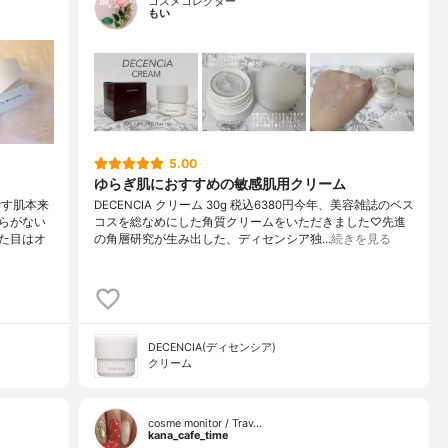
コスメコレクター
もい
5.00
ゆらぎ肌におすすめの敏感肌用クリーム
です肌本来
DECENCIA クリーム 30g 税込6380円今年、美容雑誌のベス
らがない
コスを総なめにした角質クリームをいただきました♡先進
た目はオ
の角層研究が生み出した、ディセンシア独…
続きを見る
DECENCIA(ディセンシア)
クリーム
cosme monitor / Trav…
kana_cafe_time