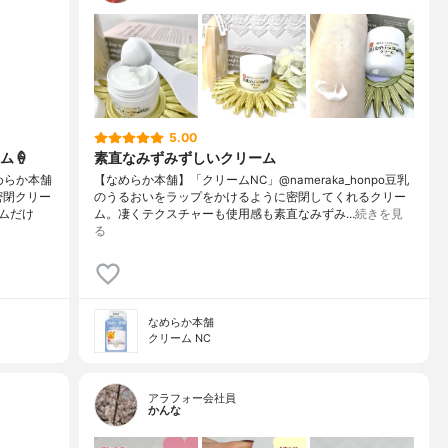
5.00
ム🍦
素直なみずみずしいクリーム
めらか本舗
【なめらか本舗】「クリームNC」@nameraka_honpo豆乳
密閉クリー
のうるおいをラップをかけるように密閉してくれるクリー
ムだけ
ム。凄くテクスチャーも使用感も素直なみずみ…
続きを見
る
なめらか本舗
クリーム NC
アラフォー会社員
かんな