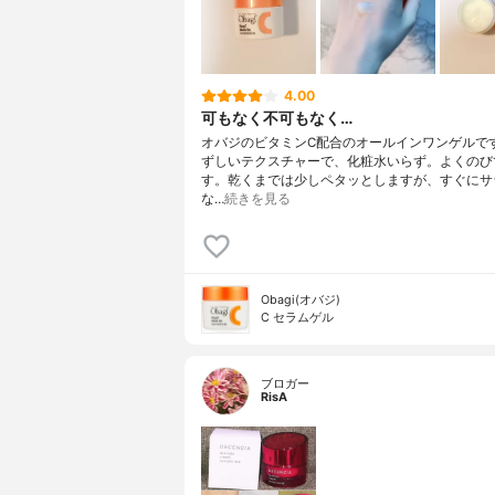
4.00
可もなく不可もなく…
オバジのビタミンC配合のオールインワンゲルで
ずしいテクスチャーで、化粧水いらず。よくのび
す。乾くまでは少しペタッとしますが、すぐにサ
な…
続きを見る
Obagi(オバジ)
C セラムゲル
ブロガー
RisA