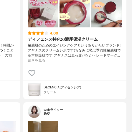
4.00
ディフェンス特化の濃厚保湿クリーム
！時間が
敏感肌のためのエイジングケアというありがたいブランド!
つくこと
アヤナスのクリームレポです(ちなみに私は季節性敏感肌で
ル！の匂
基本乾燥肌です)アヤナスは真っ赤パケがトレードマーク…
続きを見る
DECENCIA(ディセンシア)
クリーム
webライター
あゆ