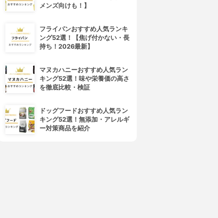
メンズ向けも！】
フライパンおすすめ人気ランキ
ング52選！【焦げ付かない・長
持ち！2026最新】
ORBIS(オルビス)
Hautschild(ハウトシールド)
オルビスユー モイスチャー
美容EQクリーム
マヌカハニーおすすめ人気ラン
3.86
3.86
(11)
(2)
キング52選！味や栄養価の高さ
¥2,500
¥3,188
を徹底比較・検証
ドッグフードおすすめ人気ラン
キング52選！無添加・アレルギ
ー対策商品を紹介