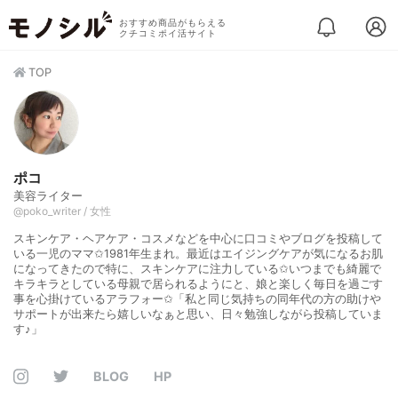
おすすめ商品がもらえる
クチコミポイ活サイト
TOP
ポコ
美容ライター
@poko_writer / 女性
スキンケア・ヘアケア・コスメなどを中心に口コミやブログを投稿して
いる一児のママ✩1981年生まれ。最近はエイジングケアが気になるお肌
になってきたので特に、スキンケアに注力している✩いつまでも綺麗で
キラキラとしている母親で居られるようにと、娘と楽しく毎日を過ごす
事を心掛けているアラフォー✩「私と同じ気持ちの同年代の方の助けや
サポートが出来たら嬉しいなぁと思い、日々勉強しながら投稿していま
す♪」
BLOG
HP