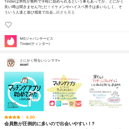
Tinderは男性が無料で手軽に始められるという事もあってか、とにかく
良い噂は聞きません?ただ！イケメンやハイスペ男子は多いらしく、そ
ういう人達と遊び感覚で出会…
続きを見る
MGジャパンサービス
Tinder(ティンダー)
とにかく明るいシンママ⭐︎
asari
4.00
会員数が圧倒的に多いので出会いやすい！?