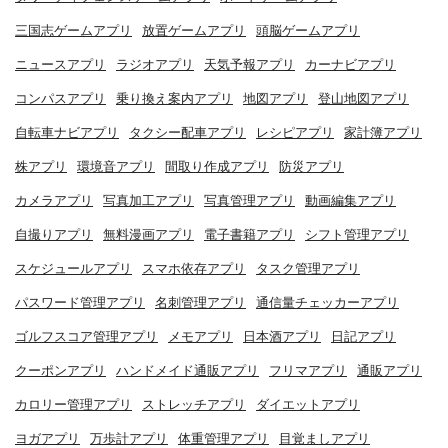
三国志ゲームアプリ
放置ゲームアプリ
頭脳ゲームアプリ
ニュースアプリ
ラジオアプリ
天気予報アプリ
カーナビアプリ
コンパスアプリ
乗り換え案内アプリ
地図アプリ
登山地図アプリ
自転車ナビアプリ
タクシー配車アプリ
レシピアプリ
家計簿アプリ
株アプリ
環境音アプリ
間取り作成アプリ
防災アプリ
カメラアプリ
写真加工アプリ
写真管理アプリ
動画編集アプリ
自撮りアプリ
無料漫画アプリ
電子書籍アプリ
シフト管理アプリ
スケジュールアプリ
スマホ依存アプリ
タスク管理アプリ
パスワード管理アプリ
名刺管理アプリ
通信量チェッカーアプリ
ゴルフスコア管理アプリ
メモアプリ
日本酒アプリ
日記アプリ
クーポンアプリ
ハンドメイド通販アプリ
フリマアプリ
通販アプリ
カロリー管理アプリ
ストレッチアプリ
ダイエットアプリ
ヨガアプリ
万歩計アプリ
体重管理アプリ
目覚ましアプリ