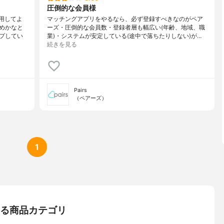
圧倒的な会員様
用してよ
マッチングアプリをやるなら、必ず登録すべきなのがペア
めかなと
ーズ・圧倒的な会員数・登録者層も幅広い(年齢、地域、職
プしてい
業)・システムが安定している(途中で落ちたりしない)が…
続きを見る
Pairs
（ペアーズ）
1
いる商品カテゴリ