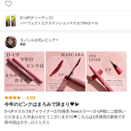
D-UP(ディーアップ)
パーフェクトエクステンションマスカラforカール
モノシル公式レビュアー
Kei
4.00
今年のピンクはまろみで決まり💗💫
D-UPマスカラ&アイライナー2/10発売 Newカラー✨D-UP様にご提供い
ただきました🫶ありがとうございます🙇‍♀️💗こちらは2月発売の新色です
😍今回はカラ…
続きを見る