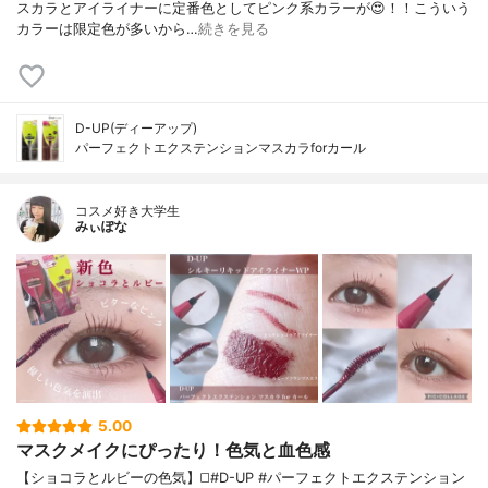
スカラとアイライナーに定番色としてピンク系カラーが😍！！こういう
カラーは限定色が多いから…
続きを見る
D-UP(ディーアップ)
パーフェクトエクステンションマスカラforカール
コスメ好き大学生
みぃぽな
5.00
マスクメイクにぴったり！色気と血色感
【ショコラとルビーの色気】◻️#D-UP #パーフェクトエクステンション