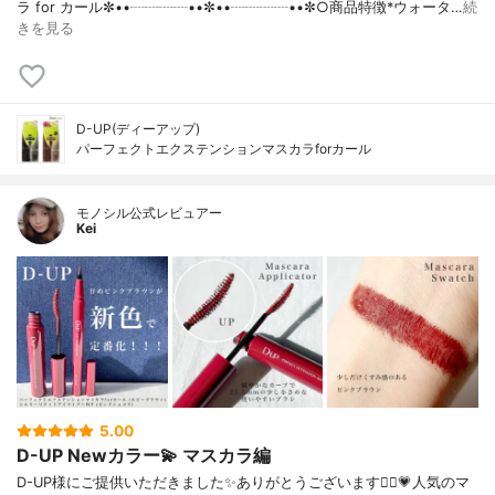
ラ for カール✼••┈┈┈┈••✼••┈┈┈┈••✼○商品特徴*ウォータ…
続
きを見る
D-UP(ディーアップ)
パーフェクトエクステンションマスカラforカール
モノシル公式レビュアー
Kei
5.00
D-UP Newカラー💫 マスカラ編
D-UP様にご提供いただきました✨ありがとうございます🙇‍♀️💗人気のマ