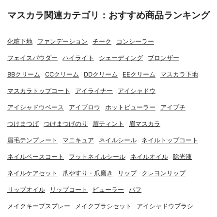
マスカラ関連カテゴリ：おすすめ商品ランキング
化粧下地
ファンデーション
チーク
コンシーラー
フェイスパウダー
ハイライト
シェーディング
ブロンザー
BBクリーム
CCクリーム
DDクリーム
EEクリーム
マスカラ下地
マスカラトップコート
アイライナー
アイシャドウ
アイシャドウベース
アイブロウ
ホットビューラー
アイプチ
つけまつげ
つけまつげのり
眉ティント
眉マスカラ
眉毛テンプレート
マニキュア
ネイルシール
ネイルトップコート
ネイルベースコート
フットネイルシール
ネイルオイル
除光液
ネイルケアセット
爪やすり・爪磨き
リップ
クレヨンリップ
リップオイル
リップコート
ビューラー
パフ
メイクキープスプレー
メイクブラシセット
アイシャドウブラシ