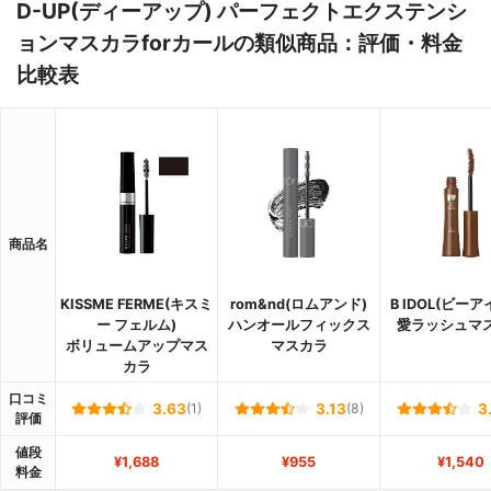
D-UP(ディーアップ) パーフェクトエクステンシ
ョンマスカラforカールの類似商品：評価・料金
比較表
商品名
KISSME FERME(キスミ
rom&nd(ロムアンド)
B IDOL(ビー
ー フェルム)
ハンオールフィックス
愛ラッシュマ
ボリュームアップマス
マスカラ
カラ
口コミ
3.63
(1)
3.13
(8)
3
評価
値段
¥1,688
¥955
¥1,540
料金