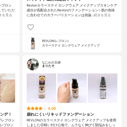
らレブロン
Revlonカラーステイ ロングウェア メイクアップ⁡スキンケア
していただ
成分が高配合されたRevlonのファンデーション✨肌の色味
きを見る
に合わせてのカラーバリエーションは勿論…
続きを見る
REVLON(レブロン)
カラーステイ ロングウェア メイクアップ
なにわの主婦
まりたそ
4.00
ンデ！
崩れにくいリキッドファンデーション
プレブロン
REVLONのカラーステイ ロングウェア メイクアップを使用
*レブロン
しました😊軽い付け心地で、ムラなく伸びて肌悩みをしっ