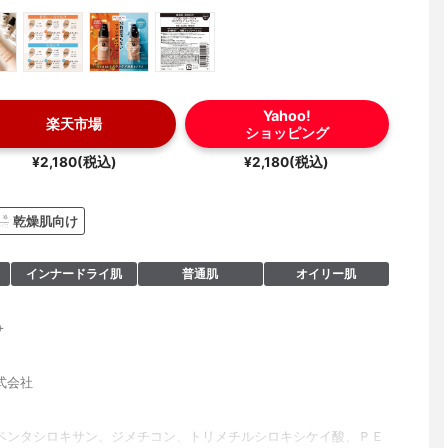
Yahoo!
楽天市場
ショッピング
¥2,180(税込)
¥2,180(税込)
乾燥肌向け
インナードライ肌
普通肌
オイリー肌
+
式会社
ペンタシロキサン、ジメチコン、トリメチルシロキシケイ酸、ＰＥ