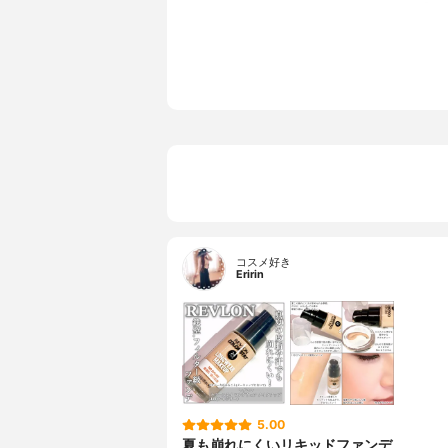
Ｇ－９ポリ
リメチコン
タンパク、
ー、硫酸Ｍ
７、メチコ
チレン、ト
ノール、メ
鉄
コスメ好き
Eririn
5.00
夏も崩れにくいリキッドファンデ