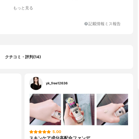
ジメチルシロキシエチルジメチコン、酸化亜鉛、ＢＧ、フェニルト
もっと見る
、トリベヘニン、変性アルコール、ナイロン－１２、加水分解野菜
アルミナ、（ジメチコン／（ＰＥＧ－１０／１５））クロスポリマ
ｇ、ジイソステアリン酸ポリグリセリル－３、シリカ、ラウレス－
記載情報ミス報告
ン、ハイドロゲンジメチコン、酢酸トコフェロール、ブラシル酸エ
リエトキシカプリリルシラン、ＥＤＴＡ－４Ｎａ、フェノキシエタ
チルパラベン、エチルパラベン、サリチル酸[+/-]酸化チタン、酸化
クチコミ・評判(14)
yk_free12636
5.00
スキンケア成分高配合ファンデ