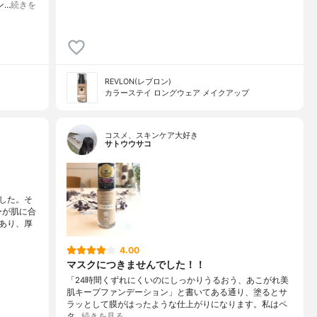
ン…
続きを
REVLON(レブロン)
カラーステイ ロングウェア メイクアップ
コスメ、スキンケア大好き
サトウウサコ
した。そ
ーが肌に合
あり、厚
4.00
マスクにつきませんでした！！
「24時間くずれにくいのにしっかりうるおう、あこがれ美
肌キープファンデーション」と書いてある通り、塗るとサ
ラッとして膜がはったような仕上がりになります。私はペ
タ…
続きを見る