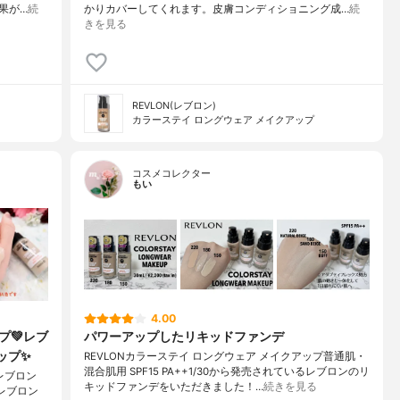
果が…
続
かりカバーしてくれます。皮膚コンディショニング成…
続
きを見る
REVLON(レブロン)
カラーステイ ロングウェア メイクアップ
コスメコレクター
もい
4.00
プ💚レブ
パワーアップしたリキッドファンデ
ップ✨
REVLONカラーステイ ロングウェア メイクアップ普通肌・
混合肌用 SPF15 PA++1/30から発売されているレブロンのリ
レブロン
キッドファンデをいただきました！…
続きを見る
レブロン