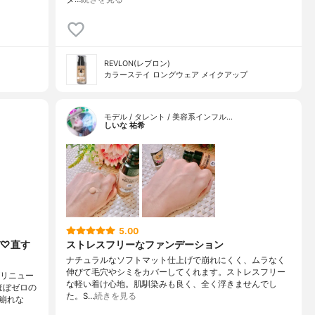
REVLON(レブロン)
カラーステイ ロングウェア メイクアップ
モデル / タレント / 美容系インフル…
しいな 祐希
5.00
デ♡直す
ストレスフリーなファンデーション
ナチュラルなソフトマット仕上げで崩れにくく、ムラなく
伸びて毛穴やシミをカバーしてくれます。ストレスフリー
がリニュー
な軽い着け心地。肌馴染みも良く、全く浮きませんでし
ほぼゼロの
た。S…
続きを見る
崩れな