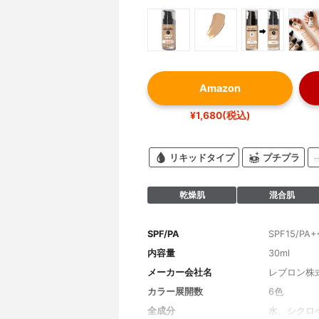
Amazon
¥1,680(税込)
リキッドタイプ
プチプラ
乾燥肌
混合肌
SPF/PA
SPF15/PA+
内容量
30ml
メーカー会社名
レブロン株
カラー展開数
6色
全成分
水、シクロ